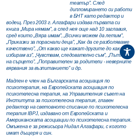
театър”. След
дипломирането си работи
в БНТ като редактор и
водещ. През 2003 г. Алгафари издава първата си
книга „Мира нямам”, а след нея още над 10 заглавия,
сред които „Вяра имам”, „Всички можем да летим”,
„Приказки за пораснали деца”, „Как да се разболяваме
качествено”, „От какво ще кажат другите до какво
избирам аз”, „Чувствам, следователно съм”, „Пътят
на сърцето”, „Поправителен за родители - неверните
вярвания за възпитанието” и др.
Мадлен е член на Българската асоциация по
психотерапия, на Европейската асоциация по
психотелесна терапия, на Управителния съвет на
Института за психотелесна терапия, главен
редактор на световното списание по психотелесна
терапия IBPJ, издавано от Европейската и
Американската асоциации по психотелесна терапия.
Омъжена е за режисьора Нидал Алгафари, с когото
имат дъщеря и син.