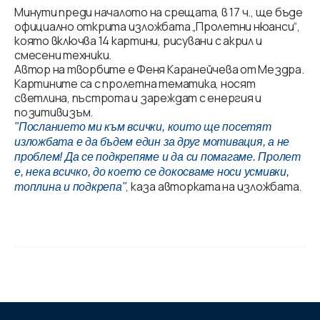
Минути преди началото на срещата, в 17 ч., ще бъде
официално открита изложбата „Пролетни нюанси“,
която включва 14 картини, рисувани с акрил и
смесени техники.
Автор на творбите е Феня Каранейчева от Мездра.
Картините са с пролетна тематика, носят
светлина, пъстрота и зареждат с енергия и
позитивизъм.
"Посланието ми към всички, които ще посетят
изложбата е да бъдем един за друг мотивация, а не
проблем! Да се подкрепяме и да си помагаме. Пролет
е, нека всичко, до което се докосваме носи усмивки,
, каза авторката на изложбата.
топлина и подкрепа"