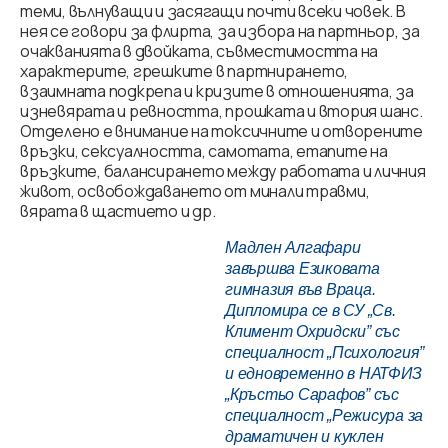
теми, вълнуващи и засягащи почти всеки човек. В
нея се говори за флирта, за избора на партньор, за
очакванията в двойката, съвместимостта на
характерите, грешките в партнирането,
взаимната подкрепа и кризите в отношенията, за
изневярата и ревността, прошката и втория шанс.
Отделено е внимание на токсичните и отворените
връзки, сексуалността, самотата, етапите на
връзките, балансирането между работата и личния
живот, освобождаването от минали травми,
вярата в щастието и др.
Мадлен Алгафари
завършва Езиковата
гимназия във Враца.
Дипломира се в СУ „Св.
Климент Охридски” със
специалност „Психология”
и едновременно в НАТФИЗ
„Кръстьо Сарафов” със
специалност „Режисура за
драматичен и куклен