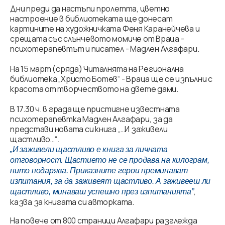
Дни преди да настъпи пролетта, цветно
настроение в библиотеката ще донесат
картините на художничката Феня Каранейчева и
срещата със слънчевото момиче от Враца -
психотерапевтът и писател - Мадлен Алгафари.
На 15 март (сряда) Читалнята на Регионална
библиотека „Христо Ботев“ - Враца ще се изпълни с
красота от творчеството на двете дами.
В 17.30 ч. в града ще пристигне известната
психотерапевтка Мадлен Алгафари, за да
представи новата си книга „…И заживели
щастливо…“.
„И заживели щастливо е книга за личната
отговорност. Щастието не се продава на килограм,
нито подарява. Приказните герои преминават
изпитания, за да заживеят щастливо. А заживееш ли
,
щастливо, минаваш успешно през изпитанията”
казва за книгата си авторката.
На повече от 800 страници Алгафари разглежда