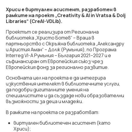
Хриси е виртуален асистент, разработен в
рамките на проект „Creativity & AI in Vratsa & Dolj
Libraries“ (CreAI-VDLib).
Проектът се реализира от Регионална
библиотека „Христо Ботев“ – Враца в
партньорство с Окръжна библиотека „Александру
и Аристия Аман“ – Долж (Румъния), по Програма
Interreg VI-A Румъния – България 2021–2027 и е
съфинансиран от Европейския съюз чрез
Европейския фонд за регионално развитие.
Основната цел на проекта е да интегрира
изкуствения интелект в библиотечните услуги,
да подобри дигиталните умения на
специалистите и да създаде нови образователни
възможности за деца и младежи.
В рамките на проекта се разработват:
виртуален библиотечен асистент (като
Хриси);