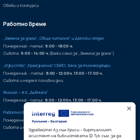
Обяви и конкурси
Работно време
„Заемна за дома", „Обща читалня" и Детски отдел
Понеделник - петък:
9:00 - 18:00 ч.
Събота:
9:00 - 14:00 ч.
(Важи само за „Заемна за дома“)
„Изкуство", „Краезнание", СБИО, Зона за тийнейджъри
Понеделник. - петък:
8:00 - 12:00ч. 13:00 - 17:00 ч.
Събота и неделя почивни дни.
Филиал – ж.к „Дъбника"
Понеделник - петък:
8:00 - 12:00ч. 13:00 - 17:00 ч.
✕
Работно време на хранилища:
Понеделник - петък:
9:00 - 17:00ч.
Събота и неделя почивни дни.
Здравейте! Аз съм Хриси – виртуалният
асистент на библиотеката 😊 Тук съм, за да