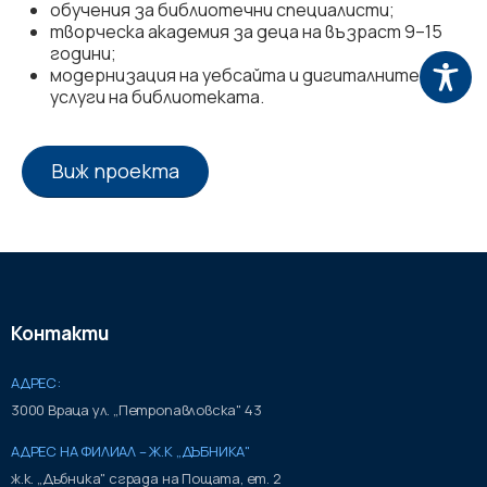
обучения за библиотечни специалисти;
творческа академия за деца на възраст 9–15
години;
модернизация на уебсайта и дигиталните
услуги на библиотеката.
Виж проекта
Контакти
АДРЕС:
3000 Враца ул. „Петропавловска" 43
АДРЕС НА ФИЛИАЛ – Ж.К „ДЪБНИКА"
ж.к. „Дъбника" сграда на Пощата, ет. 2