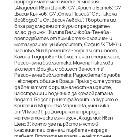
природо-математическа гимназия
„Академик Иван Ценов”, СУ „Христо Ботев”, СУ
„Васил Кънчов”, СУ „Отец Паисий”, СУ „Никола
Войводов” и ОУ „Васил Левски”. Творбите им
бяха разгледани от жури с председател
гл.ас. д-р инж. Филипа Величкова-Тенева -
преподавател от Химикотехнологичен и
металургичен университет, София /ХТМУ/ и
членове: Яна Кременска - журналист и поет,
Калина Тодорова - библиотечен специалист,
Регионална библиотека, Милена Николова -
експерт „Връзки с обществеността“,
Регионална библиотека, Радосвета Крумова
- експерт, община Враца. Приказките успяха
да впечатлят с оригиналност на идеите,
илюстрации и познания за кръговрата на
водата. Безспорният фаворит на журито е
Кристина Миронова Маринова, ученичка
от VI клас в Профилираната природо-
математическа гимназия „Академик Иван
Ценов”, която зае първото място в
класацията и спечели първата награда -
таблет. Втората награда – електронен