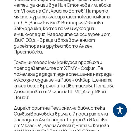
четец за книги взе Ния Стоянова Илиевска
от VI клас на СУ „Христо Ботев”. На трето
място журито класира шестокласничката
от СУ „Васил Кънчов” Виктория Иванова
Завързашка, която получи луксозна
енциклопедия. Наградите са осигурени от
„ВиК” ООД – Враца и бяха връчени от
директора на дружеството Ангел
Престойски.
Голям интерес към конкурса проявиха и
преподавателите от ХТМУ - София. Те
пожелаха да дадат една специална награда -
луксозно издание на Рибен буквар. Ценната
книга беше връчена на Цветислава Петьова
Димитрова от V клас на ППМГ „Акад. Иван
Ценов”.
Директорът на Регионална библиотека
Силвия Врачовска връчи и 7 поощрителни
награди на Александра Тодорова Иванова
от V клас ОУ „Васил Левски”; Натали Коцева