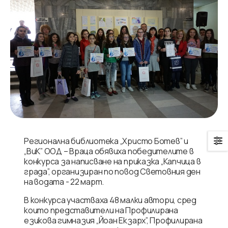
Регионална библиотека „Христо Ботев” и
„ВиК” ООД – Враца обявиха победителите в
конкурса за написване на приказка „Капчица в
града”, организиран по повод Световния ден
на водата - 22 март.
В конкурса участваха 48 малки автори, сред
които представители на Профилирана
езикова гимназия „Йоан Екзарх”, Профилирана