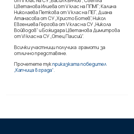
от V клас на СУ „Васил Кънчов”; Светла
Цветанова Илиева от V клас на ППМГ; Калина
Николаева Петкова от V клас на ПЕГ, Диана
Атанасова от СУ „Христо Ботев”, Никол
Евгениева Гергова от V клас на СУ „Никола
Войводов” и Божидара Цветанова Димитрова
от VІ клас на СУ „Отец Паисий”.
Всички участници получиха грамоти за
отлично представяне.
Прочетете тук
приказката победител
„Капчица в града“.