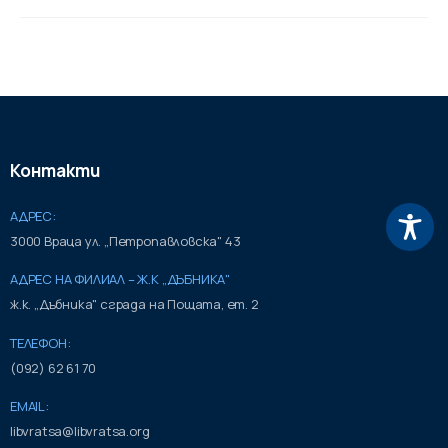
Контакти
АДРЕС:
3000 Враца ул. „Петропавловска" 43
АДРЕС НА ФИЛИАЛ – Ж.К „ДЪБНИКА"
ж.к. „Дъбника" сграда на Пощата, ет. 2
ТЕЛЕФОН:
(092) 62 61 70
EMAIL:
libvratsa@libvratsa.org