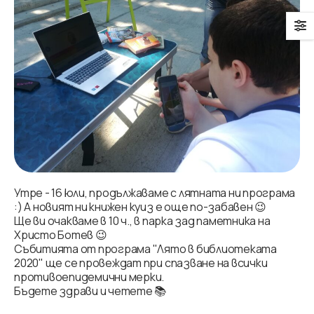
Утре - 16 юли, продължаваме с лятната ни програма
:) А новият ни книжен куиз е още по-забавен 😉
Ще ви очакваме в 10 ч., в парка зад паметника на
Христо Ботев 😉
Събитията от програма "Лято в библиотеката
2020" ще се провеждат при спазване на всички
противоепидемични мерки.
Бъдете здрави и четете 📚