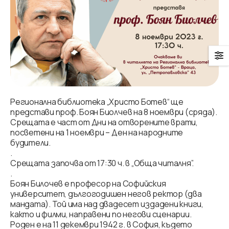
Регионална библиотека „Христо Ботев“ ще
представи проф. Боян Биолчев на 8 ноември (сряда).
Срещата е част от Дни на отворените врати,
посветени на 1 ноември – Ден на народните
будители.
.
Срещата започва от 17:30 ч. в „Обща читалня”.
.
Боян Билочев е професор на Софийския
университет, дългогодишен негов ректор (два
мандата). Той има над двадесет издадени книги,
както и филми, направени по негови сценарии.
Роден е на 11 декември 1942 г. в София, където