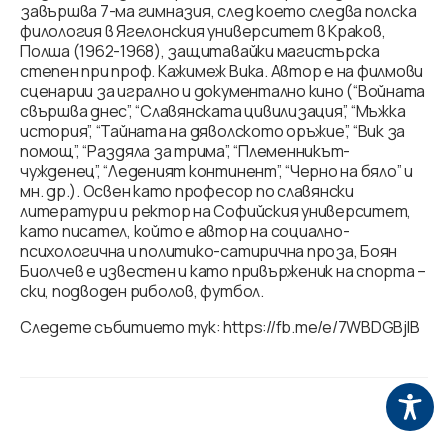
завършва 7-ма гимназия, след което следва полска
филология в Ягелонския университет в Краков,
Полша (1962-1968), защитавайки магистърска
степен при проф. Кажимеж Вика. Автор е на филмови
сценарии за игрално и документално кино (“Войната
свършва днес”, “Славянската цивилизация”, “Мъжка
история”, “Тайната на дяволското оръжие”, “Вик за
помощ”, “Раздяла за трима”, “Племенникът-
чужденец”, “Леденият континент”, “Черно на бяло” и
мн. др.). Освен като професор по славянски
литератури и ректор на Софийския университет,
като писател, който е автор на социално-
психологична и политико-сатирична проза, Боян
Биолчев е известен и като привърженик на спорта –
ски, подводен риболов, футбол.
Следете събитието тук: https://fb.me/e/7WBDGBjIB