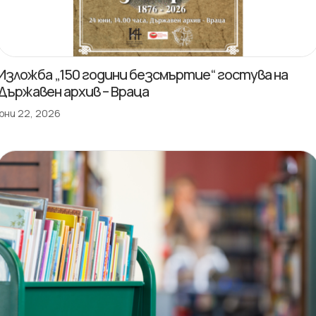
Изложба „150 години безсмъртие“ гостува на
Държавен архив – Враца
юни 22, 2026