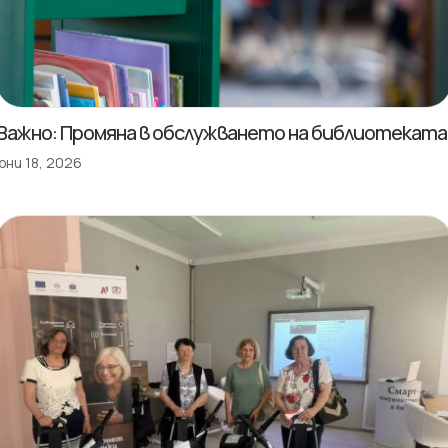
Важно: Промяна в обслужването на библиотеката
юни 18, 2026