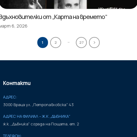
Вдъхновителки от „Карта на времето“
март 6, 2026
…
1
2
27
Контакти
АДРЕС:
3000 Враца ул. „Петропавловска" 43
АДРЕС НА ФИЛИАЛ – Ж.К „ДЪБНИКА"
ж.к. „Дъбника" сграда на Пощата, ет. 2
ТЕЛЕФОН: