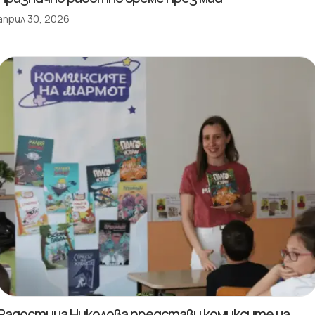
април 30, 2026
Радостина Николова представи комиксите на