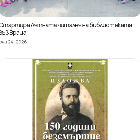
Стартира Лятната читалня на библиотеката
във Враца
юни 24, 2026