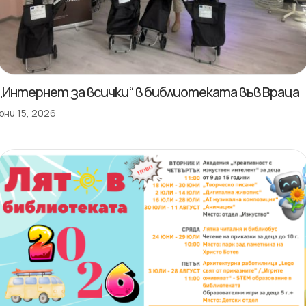
„Интернет за всички“ в библиотеката във Враца
юни 15, 2026