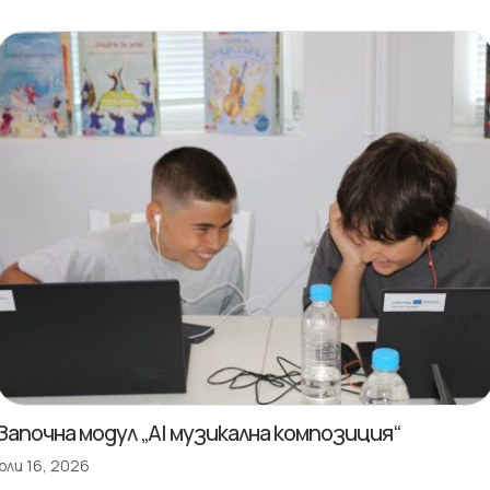
Започна модул „AI музикална композиция“
юли 16, 2026