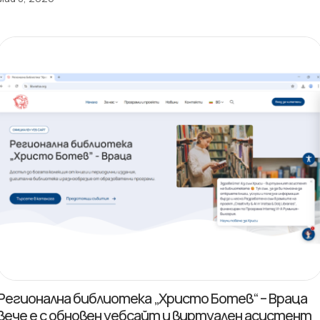
Регионална библиотека „Христо Ботев“ – Враца
вече е с обновен уебсайт и виртуален асистент