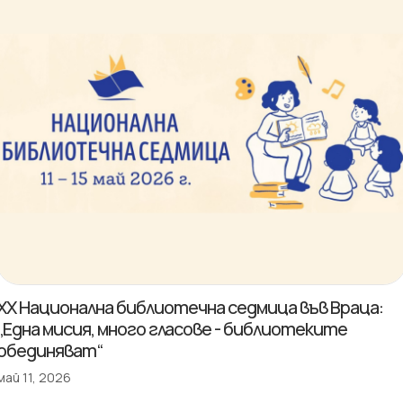
XX Национална библиотечна седмица във Враца:
„Една мисия, много гласове - библиотеките
обединяват“
май 11, 2026