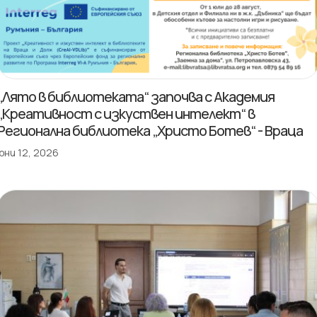
„Лято в библиотеката“ започва с Академия
„Креативност с изкуствен интелект“ в
Регионална библиотека „Христо Ботев“ - Враца
юни 12, 2026