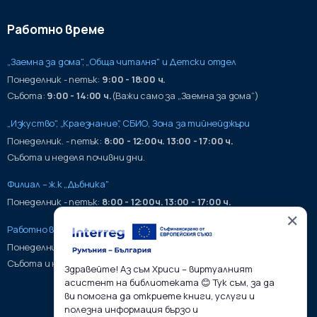
Работно време
„Заемна за дома", „Обща читалня" и Детски отдел
Понеделник - петък:
9:00 - 18:00 ч.
Събота:
9:00 - 14:00 ч.
(Важи само за „Заемна за дома“)
„Изкуство", „Краезнание", СБИО, Зона за тийнейджъри
Понеделник. - петък:
8:00 - 12:00ч. 13:00 - 17:00 ч.
Събота и неделя почивни дни.
Филиал – ж.к „Дъбника"
Понеделник - петък:
8:00 - 12:00ч. 13:00 - 17:00 ч.
✕
Работно време на хранилища:
Понеделник - петък:
9:00 - 17:00ч.
Събота и неделя почивни дни.
Здравейте! Аз съм Хриси – виртуалният
асистент на библиотеката 😊 Тук съм, за да
ви помогна да откриете книги, услуги и
полезна информация бързо и