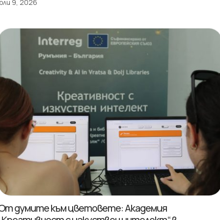
юли 9, 2026
От думите към цветовете: Академия
„Креативност с изкуствен интелект“ в