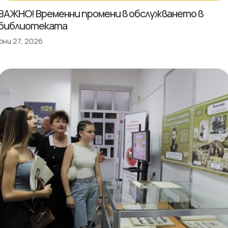
ВАЖНО! Временни промени в обслужването в
библиотеката
юни 27, 2026