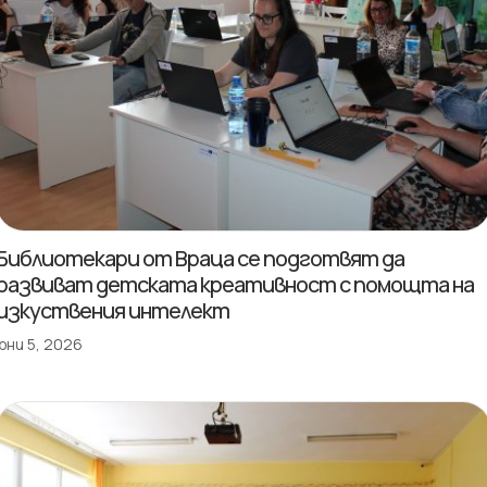
Библиотекари от Враца се подготвят да
развиват детската креативност с помощта на
изкуствения интелект
юни 5, 2026