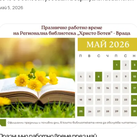
май 5, 2026
Празнично работно време през май