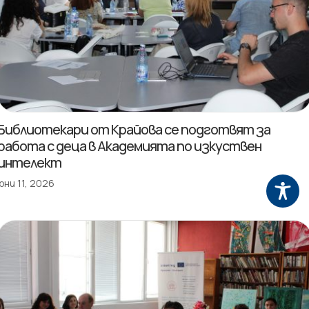
Библиотекари от Крайова се подготвят за
работа с деца в Академията по изкуствен
интелект
юни 11, 2026