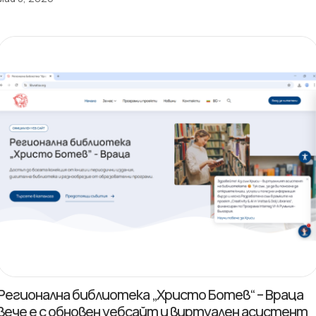
Регионална библиотека „Христо Ботев“ – Враца
вече е с обновен уебсайт и виртуален асистент