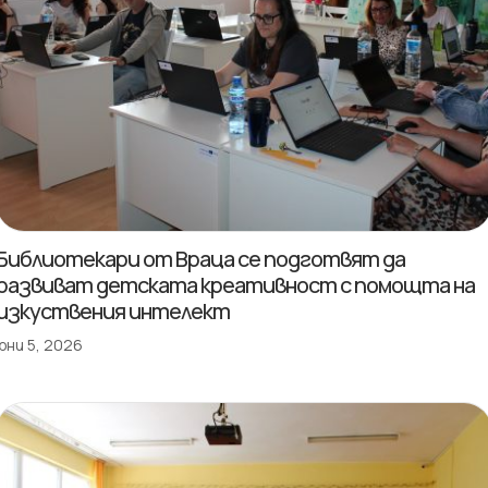
Библиотекари от Враца се подготвят да
развиват детската креативност с помощта на
изкуствения интелект
юни 5, 2026