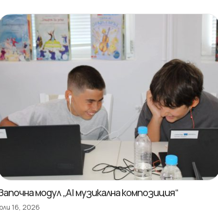
Започна модул „AI музикална композиция“
юли 16, 2026