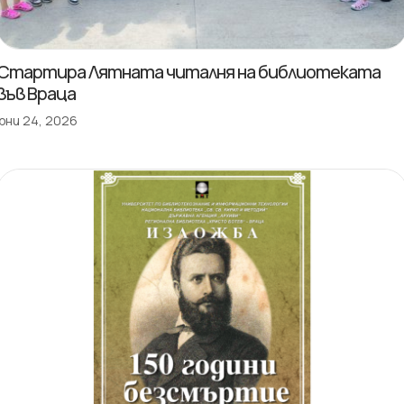
Стартира Лятната читалня на библиотеката
във Враца
юни 24, 2026