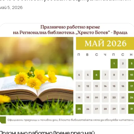
май 5, 2026
Празнично работно време през май