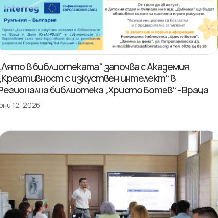
„Лято в библиотеката“ започва с Академия
„Креативност с изкуствен интелект“ в
Регионална библиотека „Христо Ботев“ - Враца
юни 12, 2026