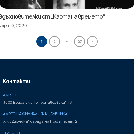
Вдъхновителки от „Карта на времето“
март 6, 2026
…
1
2
27
Контакти
АДРЕС:
3000 Враца ул. „Петропавловска" 43
АДРЕС НА ФИЛИАЛ – Ж.К „ДЪБНИКА"
ж.к. „Дъбника" сграда на Пощата, ет. 2
ТЕЛЕФОН: