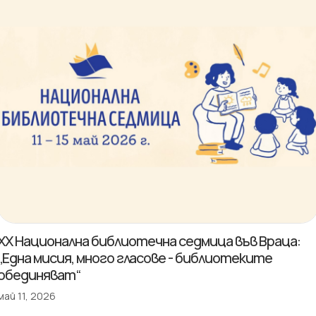
XX Национална библиотечна седмица във Враца:
„Една мисия, много гласове - библиотеките
обединяват“
май 11, 2026