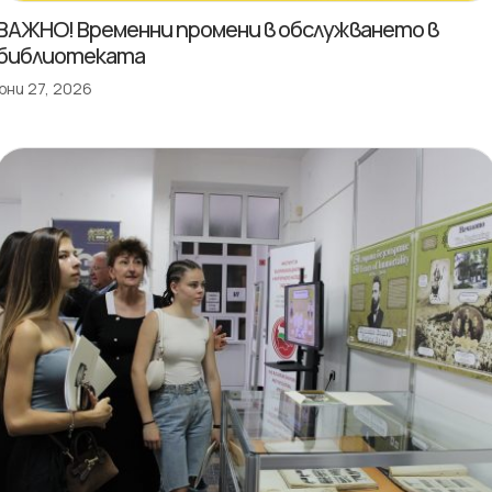
ВАЖНО! Временни промени в обслужването в
библиотеката
юни 27, 2026