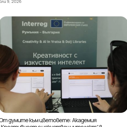
юли 9, 2026
От думите към цветовете: Академия
„Креативност с изкуствен интелект“ в