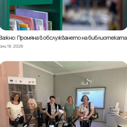
Важно: Промяна в обслужването на библиотеката
юни 18, 2026