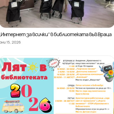
„Интернет за всички“ в библиотеката във Враца
юни 15, 2026