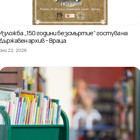
Изложба „150 години безсмъртие“ гостува на
Държавен архив – Враца
юни 22, 2026