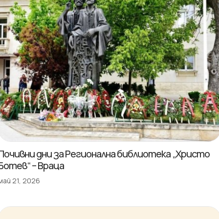
Почивни дни за Регионална библиотека „Христо
Ботев“ – Враца
май 21, 2026