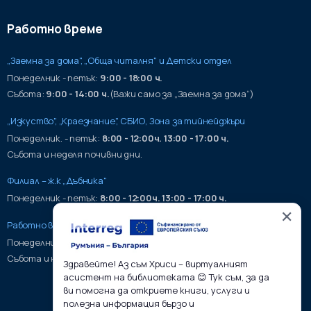
Работно време
„Заемна за дома", „Обща читалня" и Детски отдел
Понеделник - петък:
9:00 - 18:00 ч.
Събота:
9:00 - 14:00 ч.
(Важи само за „Заемна за дома“)
„Изкуство", „Краезнание", СБИО, Зона за тийнейджъри
Понеделник. - петък:
8:00 - 12:00ч. 13:00 - 17:00 ч.
Събота и неделя почивни дни.
Филиал – ж.к „Дъбника"
Понеделник - петък:
8:00 - 12:00ч. 13:00 - 17:00 ч.
✕
Работно време на хранилища:
Понеделник - петък:
9:00 - 17:00ч.
Събота и неделя почивни дни.
Здравейте! Аз съм Хриси – виртуалният
асистент на библиотеката 😊 Тук съм, за да
ви помогна да откриете книги, услуги и
полезна информация бързо и