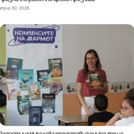
април 30, 2026
Радостина Николова представи комиксите на