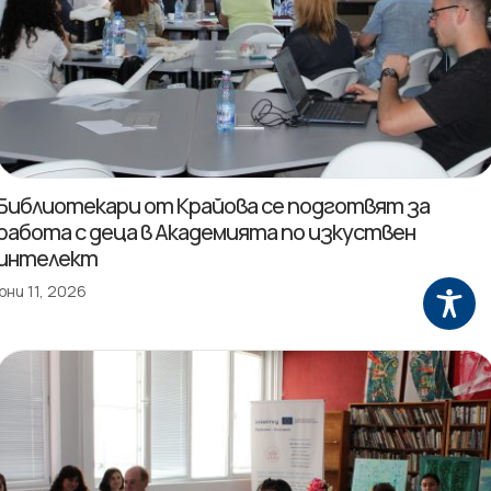
Библиотекари от Крайова се подготвят за
работа с деца в Академията по изкуствен
интелект
юни 11, 2026