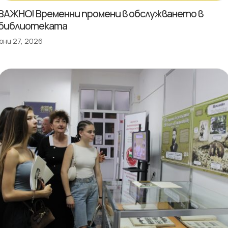
ВАЖНО! Временни промени в обслужването в
библиотеката
юни 27, 2026