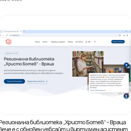
Регионална библиотека „Христо Ботев“ – Враца
вече е с обновен уебсайт и виртуален асистент