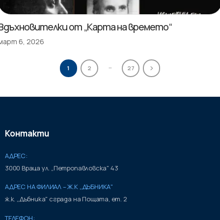
Вдъхновителки от „Карта на времето“
март 6, 2026
…
1
2
27
Контакти
АДРЕС:
3000 Враца ул. „Петропавловска" 43
АДРЕС НА ФИЛИАЛ – Ж.К „ДЪБНИКА"
ж.к. „Дъбника" сграда на Пощата, ет. 2
ТЕЛЕФОН: