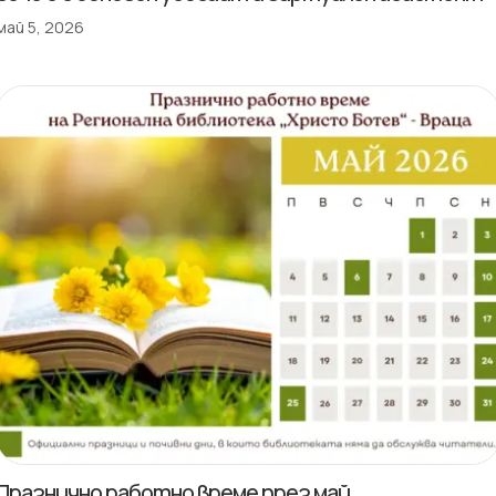
май 5, 2026
Празнично работно време през май