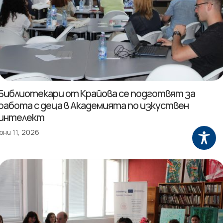
Библиотекари от Крайова се подготвят за
работа с деца в Академията по изкуствен
интелект
юни 11, 2026