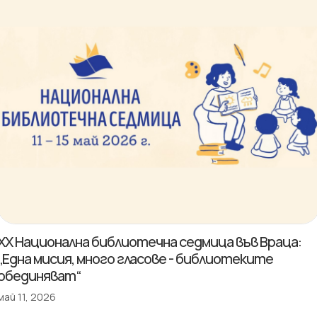
XX Национална библиотечна седмица във Враца:
„Една мисия, много гласове - библиотеките
обединяват“
май 11, 2026