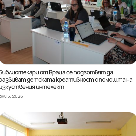
Библиотекари от Враца се подготвят да
развиват детската креативност с помощта на
изкуствения интелект
юни 5, 2026