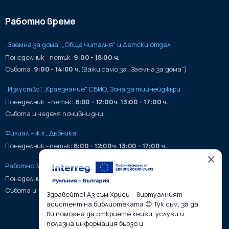
Работно време
„Заемна за дома", „Обща читалня" и Детски отдел
Понеделник - петък:
9:00 - 18:00 ч.
Събота:
9:00 - 14:00 ч.
(Важи само за „Заемна за дома“)
„Изкуство", „Краезнание", СБИО, Зона за тийнейджъри
Понеделник. - петък:
8:00 - 12:00ч. 13:00 - 17:00 ч.
Събота и неделя почивни дни.
Филиал – ж.к „Дъбника"
Понеделник - петък:
8:00 - 12:00ч. 13:00 - 17:00 ч.
✕
Работно време на хранилища:
Понеделник - петък:
9:00 - 17:00ч.
Събота и неделя почивни дни.
Здравейте! Аз съм Хриси – виртуалният
асистент на библиотеката 😊 Тук съм, за да
ви помогна да откриете книги, услуги и
полезна информация бързо и