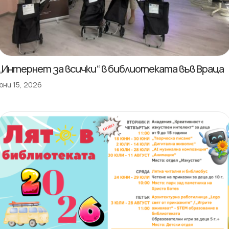
„Интернет за всички“ в библиотеката във Враца
юни 15, 2026