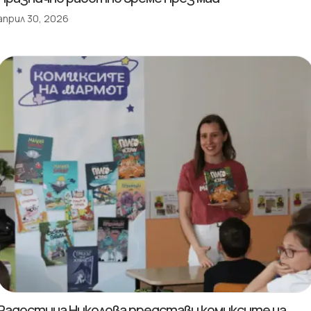
април 30, 2026
Радостина Николова представи комиксите на