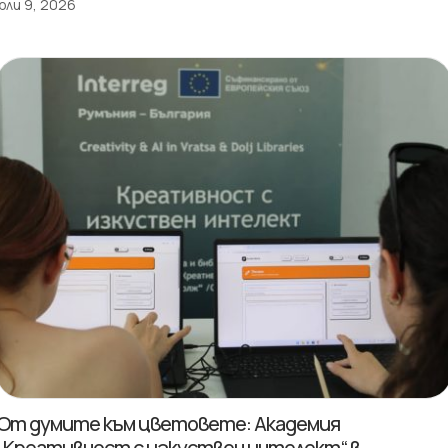
юли 9, 2026
От думите към цветовете: Академия
„Креативност с изкуствен интелект“ в