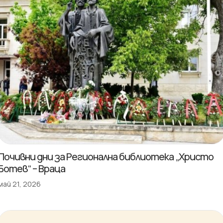
Почивни дни за Регионална библиотека „Христо
Ботев“ – Враца
май 21, 2026