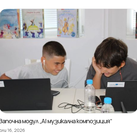
Започна модул „AI музикална композиция“
юли 16, 2026