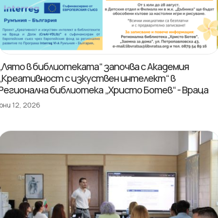
„Лято в библиотеката“ започва с Академия
„Креативност с изкуствен интелект“ в
Регионална библиотека „Христо Ботев“ - Враца
юни 12, 2026