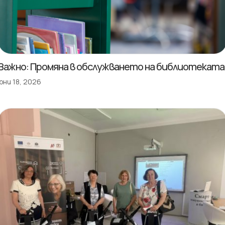
Важно: Промяна в обслужването на библиотеката
юни 18, 2026