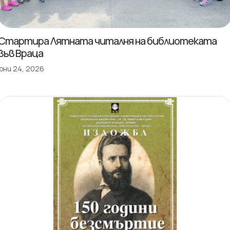
Стартира Лятната читалня на библиотеката
във Враца
юни 24, 2026