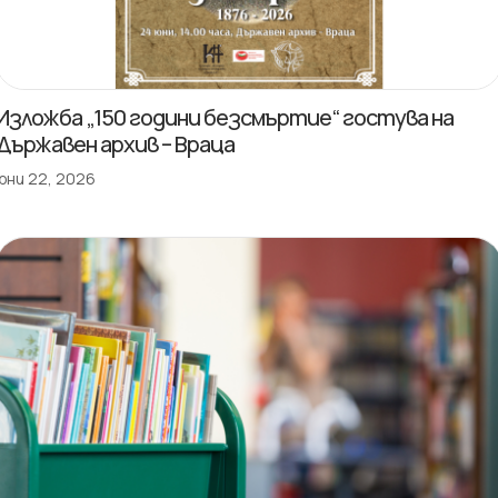
Изложба „150 години безсмъртие“ гостува на
Държавен архив – Враца
юни 22, 2026