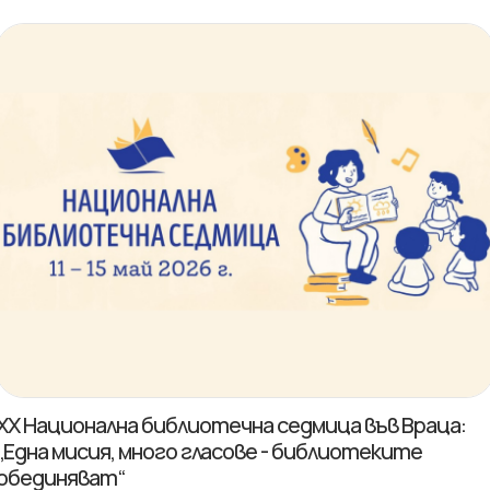
XX Национална библиотечна седмица във Враца:
„Една мисия, много гласове - библиотеките
обединяват“