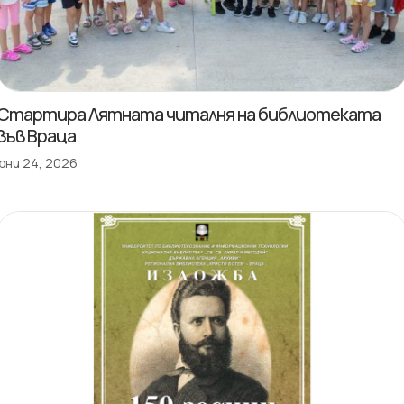
Стартира Лятната читалня на библиотеката
във Враца
юни 24, 2026