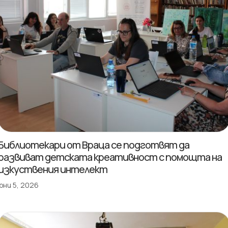
Библиотекари от Враца се подготвят да
развиват детската креативност с помощта на
изкуствения интелект
юни 5, 2026