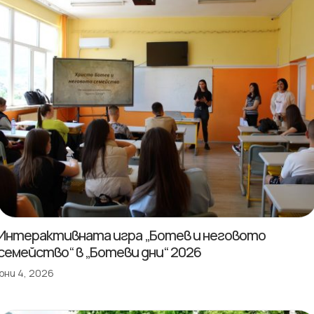
Интерактивната игра „Ботев и неговото
семейство“ в „Ботеви дни“ 2026
юни 4, 2026