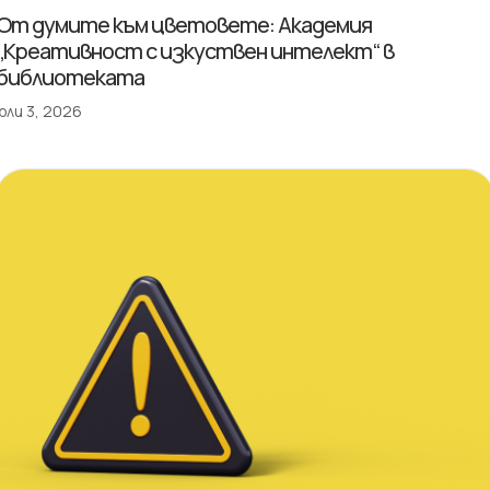
От думите към цветовете: Академия
„Креативност с изкуствен интелект“ в
библиотеката
юли 3, 2026