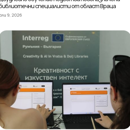
библиотечни специалисти от област Враца
юли 9, 2026