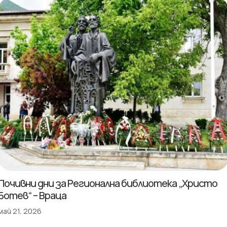
Почивни дни за Регионална библиотека „Христо
Ботев“ – Враца
май 21, 2026