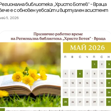
Регионална библиотека „Христо Ботев“ – Враца
вече е с обновен уебсайт и виртуален асистент
май 5, 2026