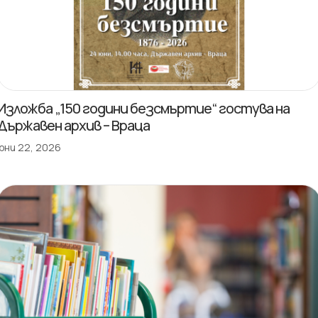
Изложба „150 години безсмъртие“ гостува на
Държавен архив – Враца
юни 22, 2026