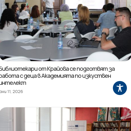
Библиотекари от Крайова се подготвят за
работа с деца в Академията по изкуствен
интелект
юни 11, 2026