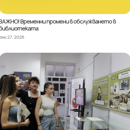
ВАЖНО! Временни промени в обслужването в
библиотеката
юни 27, 2026