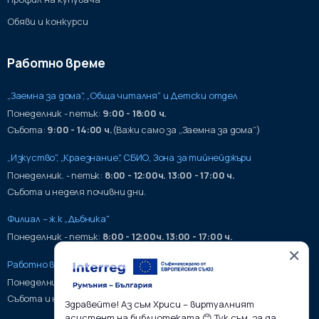
Обяви и конкурси
Работно време
„Заемна за дома", „Обща читалня" и Детски отдел
Понеделник - петък:
9:00 - 18:00 ч.
Събота:
9:00 - 14:00 ч.
(Важи само за „Заемна за дома“)
„Изкуство", „Краезнание", СБИО, Зона за тийнейджъри
Понеделник. - петък:
8:00 - 12:00ч. 13:00 - 17:00 ч.
Събота и неделя почивни дни.
Филиал – ж.к „Дъбника"
Понеделник - петък:
8:00 - 12:00ч. 13:00 - 17:00 ч.
✕
Работно време на хранилища:
Понеделник - петък:
9:00 - 17:00ч.
Събота и неделя почивни дни.
Здравейте! Аз съм Хриси – виртуалният
асистент на библиотеката 😊 Тук съм, за да