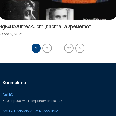
Вдъхновителки от „Карта на времето“
март 6, 2026
…
1
2
27
Контакти
АДРЕС:
3000 Враца ул. „Петропавловска" 43
АДРЕС НА ФИЛИАЛ – Ж.К „ДЪБНИКА"