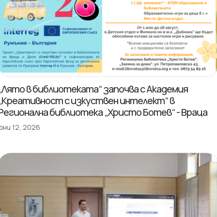
„Лято в библиотеката“ започва с Академия
„Креативност с изкуствен интелект“ в
Регионална библиотека „Христо Ботев“ - Враца
юни 12, 2026