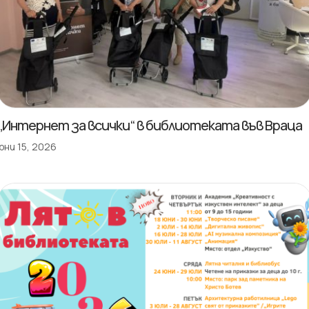
„Интернет за всички“ в библиотеката във Враца
юни 15, 2026