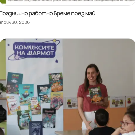
Празнично работно време през май
април 30, 2026