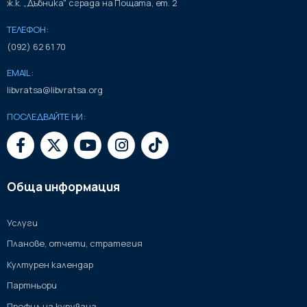
ж.к. „Дъбника" сграда на Пощата, ет. 2
ТЕЛЕФОН:
(092) 62 61 70
EMAIL:
libvratsa@libvratsa.org
ПОСЛЕДВАЙТЕ НИ:
Обща информация
Услуги
Планове, отчети, стратегия
Културен календар
Партньори
Профил на купувача