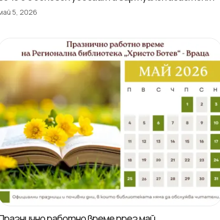
май 5, 2026
Празнично работно време през май