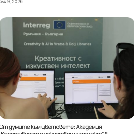
юли 9, 2026
От думите към цветовете: Академия
„Креативност с изкуствен интелект“ в