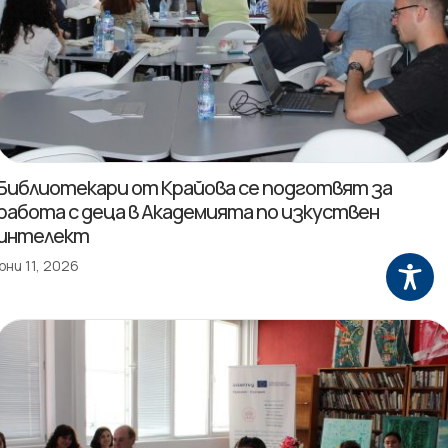
Библиотекари от Крайова се подготвят за
работа с деца в Академията по изкуствен
интелект
юни 11, 2026