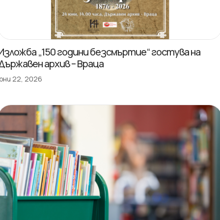
Изложба „150 години безсмъртие“ гостува на
Държавен архив – Враца
юни 22, 2026