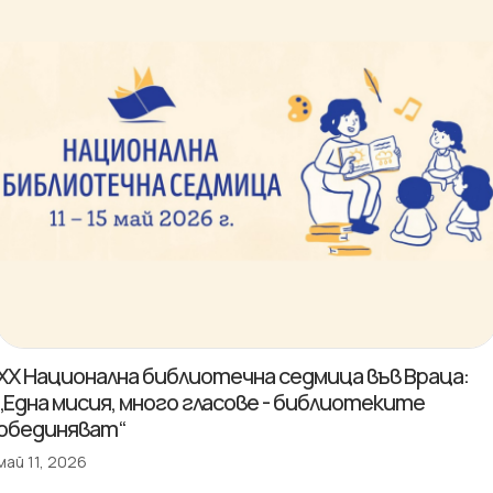
XX Национална библиотечна седмица във Враца:
„Една мисия, много гласове - библиотеките
обединяват“
май 11, 2026