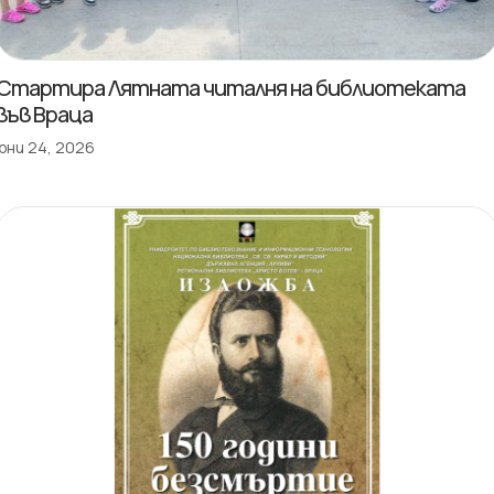
Стартира Лятната читалня на библиотеката
във Враца
юни 24, 2026