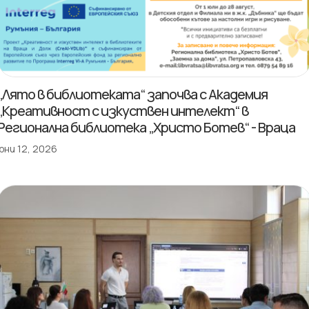
„Лято в библиотеката“ започва с Академия
„Креативност с изкуствен интелект“ в
Регионална библиотека „Христо Ботев“ - Враца
юни 12, 2026