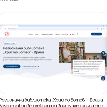
Регионална библиотека „Христо Ботев“ – Враца
вече е с обновен уебсайт и виртуален асистент