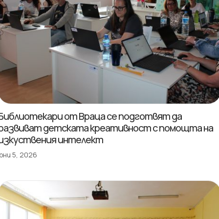
Библиотекари от Враца се подготвят да
развиват детската креативност с помощта на
изкуствения интелект
юни 5, 2026