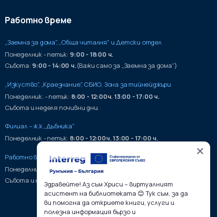
Работно време
„Заемна за дома", „Обща читалня" и Детски отдел
Понеделник - петък:
9:00 - 18:00 ч.
Събота:
9:00 - 14:00 ч.
(Важи само за „Заемна за дома“)
„Изкуство", „Краезнание", СБИО, Зона за тийнейджъри
Понеделник. - петък:
8:00 - 12:00ч. 13:00 - 17:00 ч.
Събота и неделя почивни дни.
Филиал – ж.к „Дъбника"
Понеделник - петък:
8:00 - 12:00ч. 13:00 - 17:00 ч.
✕
Работно време на хранилища:
Понеделник - петък:
9:00 - 17:00ч.
Събота и неделя почивни дни.
Здравейте! Аз съм Хриси – виртуалният
асистент на библиотеката 😊 Тук съм, за да
ви помогна да откриете книги, услуги и
полезна информация бързо и