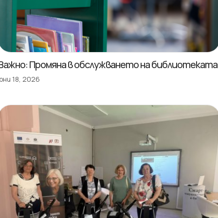
Важно: Промяна в обслужването на библиотеката
юни 18, 2026