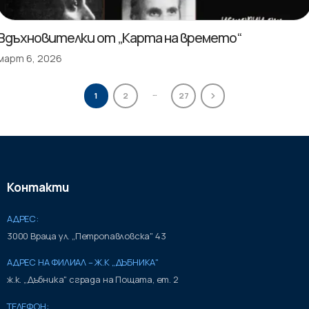
Вдъхновителки от „Карта на времето“
март 6, 2026
…
1
2
27
Контакти
АДРЕС:
3000 Враца ул. „Петропавловска" 43
АДРЕС НА ФИЛИАЛ – Ж.К „ДЪБНИКА"
ж.к. „Дъбника" сграда на Пощата, ет. 2
ТЕЛЕФОН: