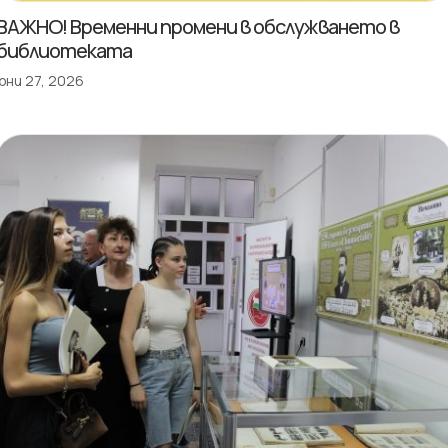
ВАЖНО! Временни промени в обслужването в
библиотеката
юни 27, 2026