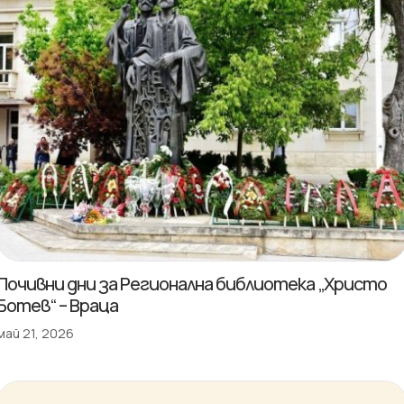
Почивни дни за Регионална библиотека „Христо
Ботев“ – Враца
май 21, 2026