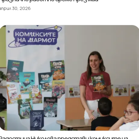
април 30, 2026
Радостина Николова представи комиксите на