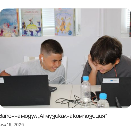
Започна модул „AI музикална композиция“
юли 16, 2026