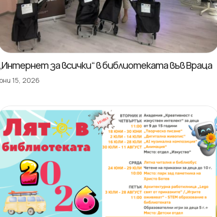
„Интернет за всички“ в библиотеката във Враца
юни 15, 2026