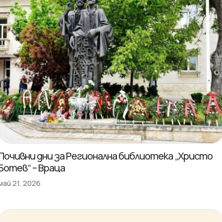
Почивни дни за Регионална библиотека „Христо
Ботев“ – Враца
май 21, 2026