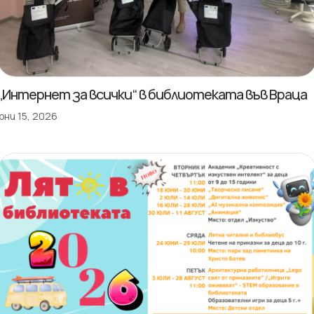
„Интернет за всички“ в библиотеката във Враца
юни 15, 2026