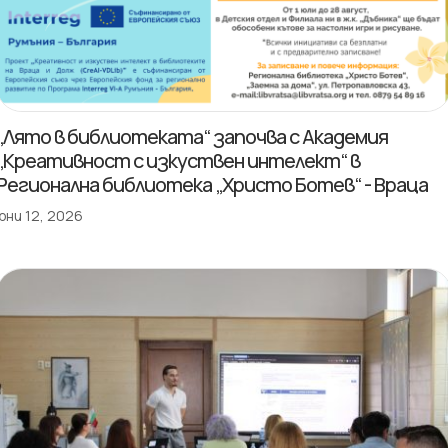
„Лято в библиотеката“ започва с Академия
„Креативност с изкуствен интелект“ в
Регионална библиотека „Христо Ботев“ - Враца
юни 12, 2026