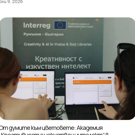
юли 9, 2026
От думите към цветовете: Академия
„Креативност с изкуствен интелект“ в