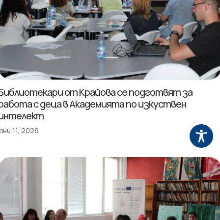
Библиотекари от Крайова се подготвят за
работа с деца в Академията по изкуствен
интелект
юни 11, 2026