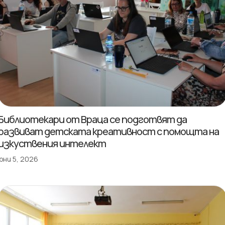
Библиотекари от Враца се подготвят да
развиват детската креативност с помощта на
изкуствения интелект
юни 5, 2026