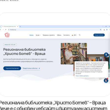
Регионална библиотека „Христо Ботев“ – Враца
вече е с обновен уебсайт и виртуален асистент