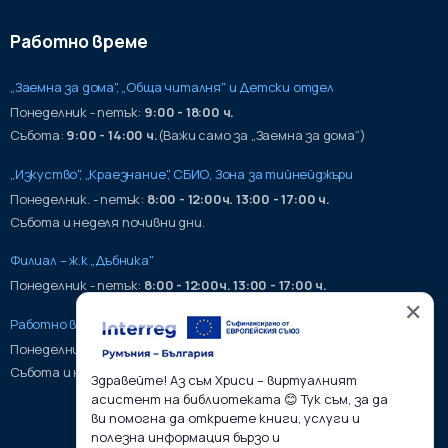
Работно време
„Заемна за дома", „Обща читалня" и Детски отдел
Понеделник - петък:
9:00 - 18:00 ч.
Събота:
9:00 - 14:00 ч.
(Важи само за „Заемна за дома“)
„Изкуство", „Краезнание", СБИО, Зона за тийнейджъри
Понеделник. - петък:
8:00 - 12:00ч. 13:00 - 17:00 ч.
Събота и неделя почивни дни.
Филиал – ж.к „Дъбника"
Понеделник - петък:
8:00 - 12:00ч. 13:00 - 17:00 ч.
✕
Работно време на хранилища:
Понеделник - петък:
9:00 - 17:00ч.
Събота и неделя почивни дни.
Здравейте! Аз съм Хриси – виртуалният
асистент на библиотеката 😊 Тук съм, за да
ви помогна да откриете книги, услуги и
полезна информация бързо и