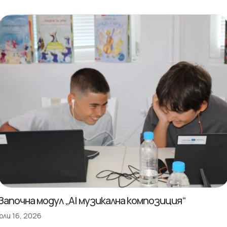
Започна модул „AI музикална композиция“
юли 16, 2026