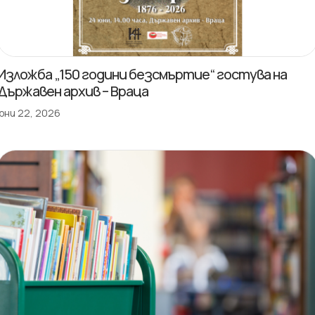
Изложба „150 години безсмъртие“ гостува на
Държавен архив – Враца
юни 22, 2026