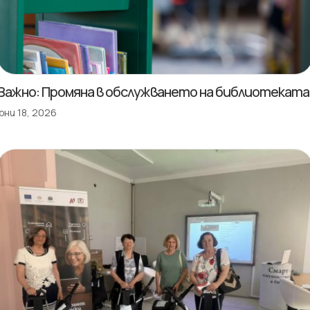
Важно: Промяна в обслужването на библиотеката
юни 18, 2026