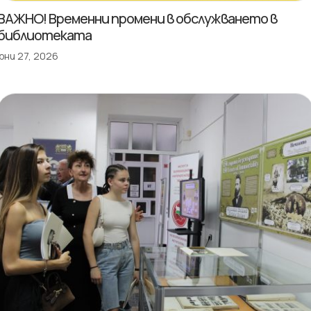
ВАЖНО! Временни промени в обслужването в
библиотеката
юни 27, 2026