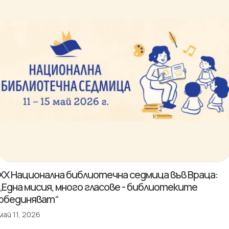
XX Национална библиотечна седмица във Враца:
„Една мисия, много гласове - библиотеките
обединяват“
май 11, 2026