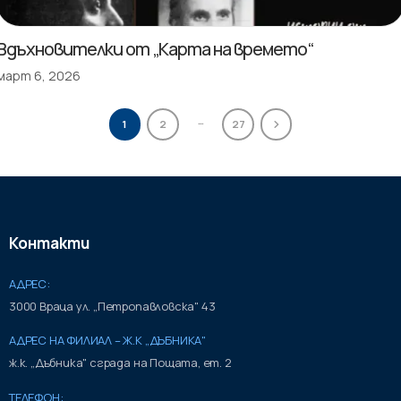
Вдъхновителки от „Карта на времето“
март 6, 2026
…
1
2
27
Контакти
АДРЕС:
3000 Враца ул. „Петропавловска" 43
АДРЕС НА ФИЛИАЛ – Ж.К „ДЪБНИКА"
ж.к. „Дъбника" сграда на Пощата, ет. 2
ТЕЛЕФОН: