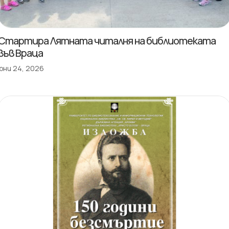
Стартира Лятната читалня на библиотеката
във Враца
юни 24, 2026