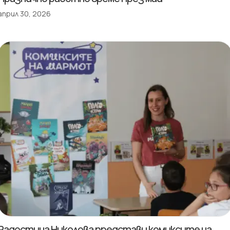
април 30, 2026
Радостина Николова представи комиксите на