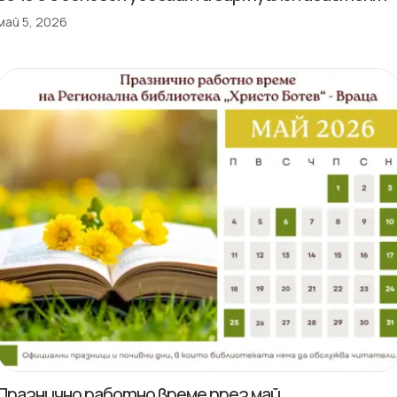
май 5, 2026
Празнично работно време през май