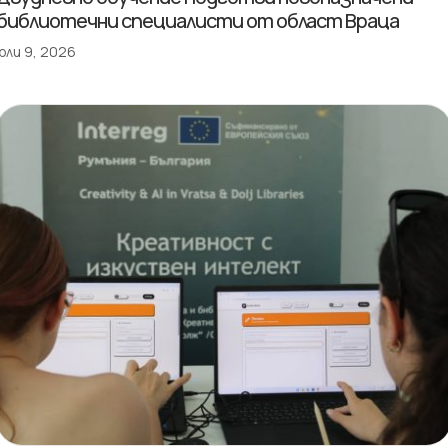
библиотечни специалисти от област Враца
юли 9, 2026