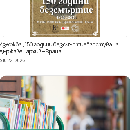
Изложба „150 години безсмъртие“ гостува на
Държавен архив – Враца
юни 22, 2026