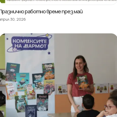
Празнично работно време през май
април 30, 2026