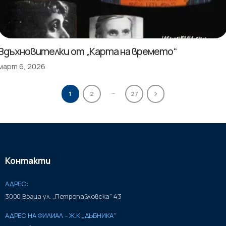
Вдъхновителки от „Карта на времето“
март 6, 2026
…
1
2
27
Контакти
АДРЕС:
3000 Враца ул. „Петропавловска" 43
АДРЕС НА ФИЛИАЛ – Ж.К „ДЪБНИКА"