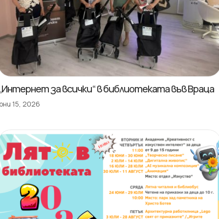
„Интернет за всички“ в библиотеката във Враца
юни 15, 2026