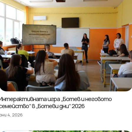
Интерактивната игра „Ботев и неговото
семейство“ в „Ботеви дни“ 2026
юни 4, 2026