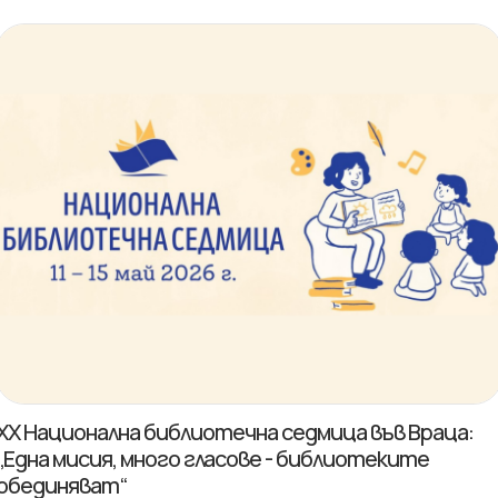
XX Национална библиотечна седмица във Враца:
„Една мисия, много гласове - библиотеките
обединяват“