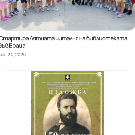
Стартира Лятната читалня на библиотеката
във Враца
юни 24, 2026