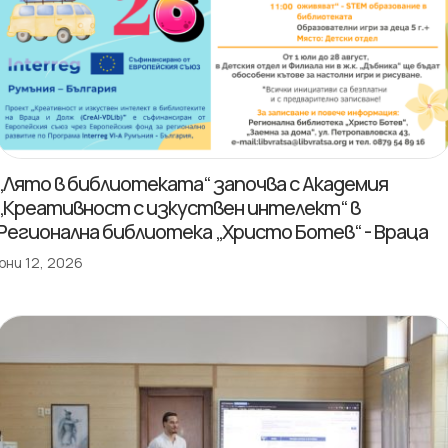
„Лято в библиотеката“ започва с Академия
„Креативност с изкуствен интелект“ в
Регионална библиотека „Христо Ботев“ - Враца
юни 12, 2026