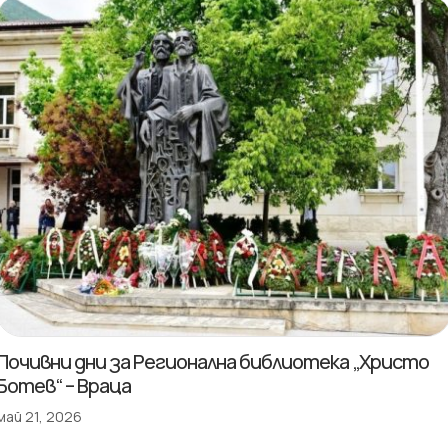
Почивни дни за Регионална библиотека „Христо
Ботев“ – Враца
май 21, 2026