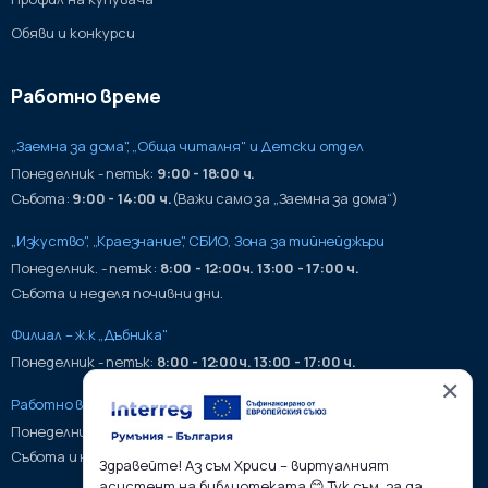
Обяви и конкурси
Работно време
„Заемна за дома", „Обща читалня" и Детски отдел
Понеделник - петък:
9:00 - 18:00 ч.
Събота:
9:00 - 14:00 ч.
(Важи само за „Заемна за дома“)
„Изкуство", „Краезнание", СБИО, Зона за тийнейджъри
Понеделник. - петък:
8:00 - 12:00ч. 13:00 - 17:00 ч.
Събота и неделя почивни дни.
Филиал – ж.к „Дъбника"
Понеделник - петък:
8:00 - 12:00ч. 13:00 - 17:00 ч.
✕
Работно време на хранилища:
Понеделник - петък:
9:00 - 17:00ч.
Събота и неделя почивни дни.
Здравейте! Аз съм Хриси – виртуалният
асистент на библиотеката 😊 Тук съм, за да