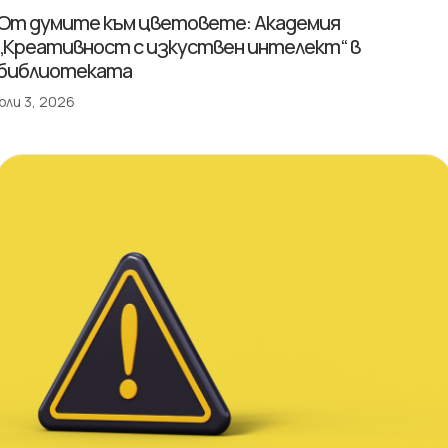
От думите към цветовете: Академия
„Креативност с изкуствен интелект“ в
библиотеката
юли 3, 2026