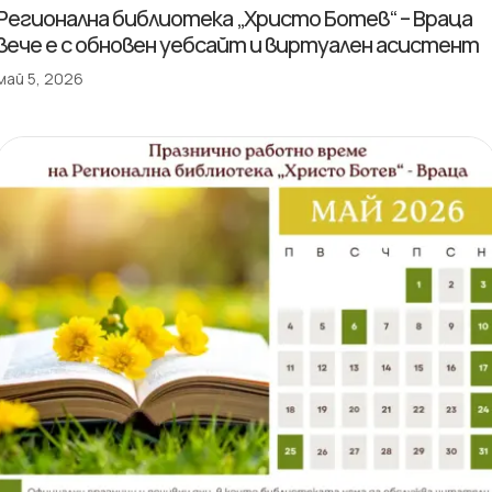
Регионална библиотека „Христо Ботев“ – Враца
вече е с обновен уебсайт и виртуален асистент
май 5, 2026