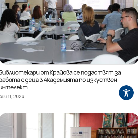
Библиотекари от Крайова се подготвят за
работа с деца в Академията по изкуствен
интелект
юни 11, 2026