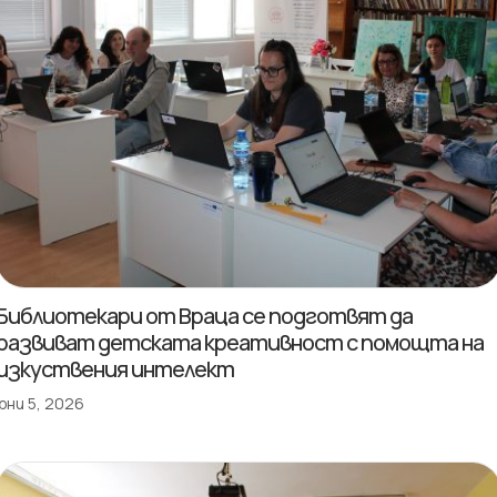
Библиотекари от Враца се подготвят да
развиват детската креативност с помощта на
изкуствения интелект
юни 5, 2026