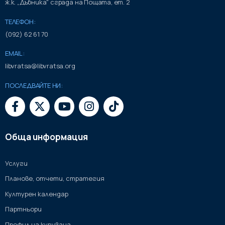
ж.к. „Дъбника" сграда на Пощата, ет. 2
ТЕЛЕФОН:
(092) 62 61 70
EMAIL:
libvratsa@libvratsa.org
ПОСЛЕДВАЙТЕ НИ:
Обща информация
Услуги
Планове, отчети, стратегия
Културен календар
Партньори
Профил на купувача