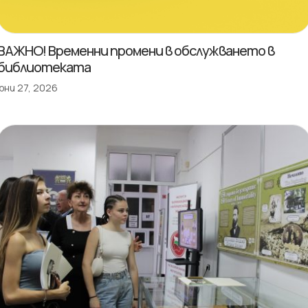
ВАЖНО! Временни промени в обслужването в
библиотеката
юни 27, 2026