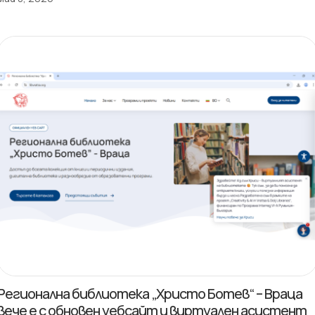
Регионална библиотека „Христо Ботев“ – Враца
вече е с обновен уебсайт и виртуален асистент