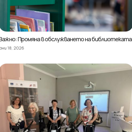
Важно: Промяна в обслужването на библиотеката
юни 18, 2026