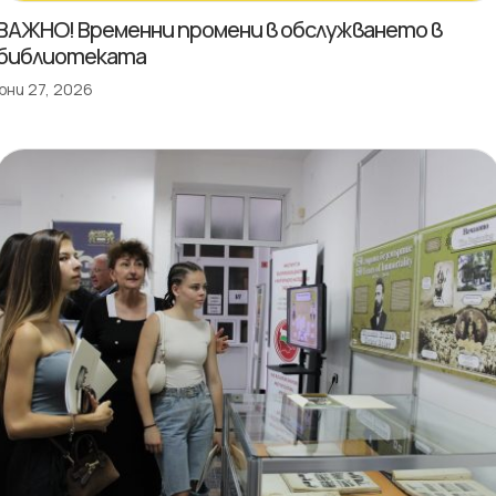
ВАЖНО! Временни промени в обслужването в
библиотеката
юни 27, 2026