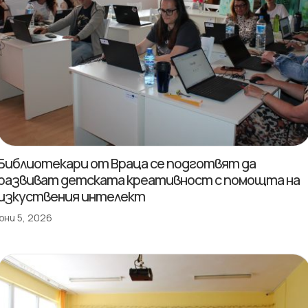
Библиотекари от Враца се подготвят да
развиват детската креативност с помощта на
изкуствения интелект
юни 5, 2026