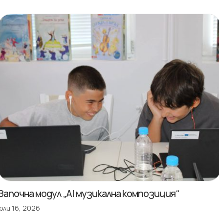
Започна модул „AI музикална композиция“
юли 16, 2026