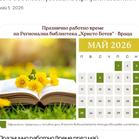
май 5, 2026
Празнично работно време през май