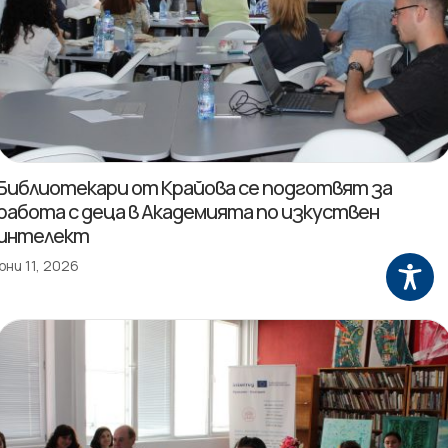
Библиотекари от Крайова се подготвят за
работа с деца в Академията по изкуствен
интелект
юни 11, 2026