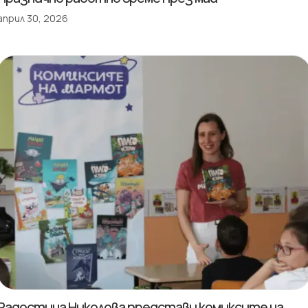
април 30, 2026
Радостина Николова представи комиксите на