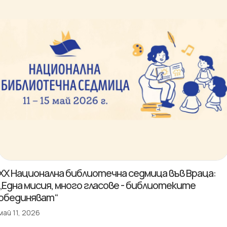
XX Национална библиотечна седмица във Враца:
„Една мисия, много гласове - библиотеките
обединяват“
май 11, 2026