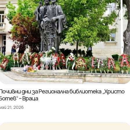
Почивни дни за Регионална библиотека „Христо
Ботев“ – Враца
май 21, 2026