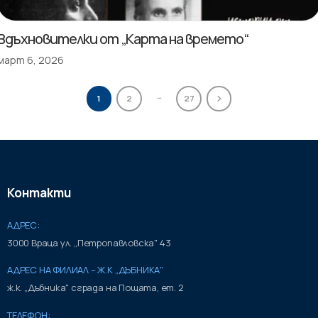
Вдъхновителки от „Карта на времето“
март 6, 2026
…
1
2
27
Контакти
АДРЕС:
3000 Враца ул. „Петропавловска" 43
АДРЕС НА ФИЛИАЛ – Ж.К „ДЪБНИКА"
ж.к. „Дъбника" сграда на Пощата, ет. 2
ТЕЛЕФОН: