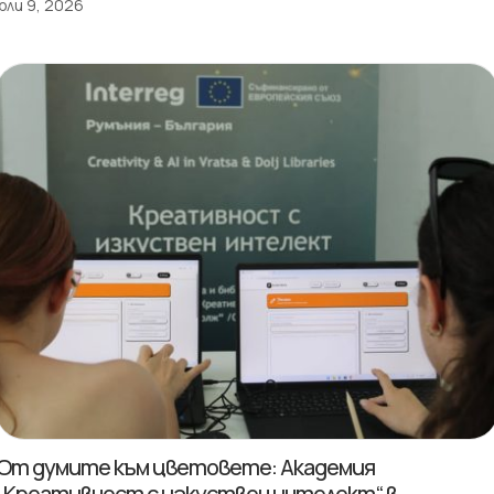
юли 9, 2026
От думите към цветовете: Академия
„Креативност с изкуствен интелект“ в