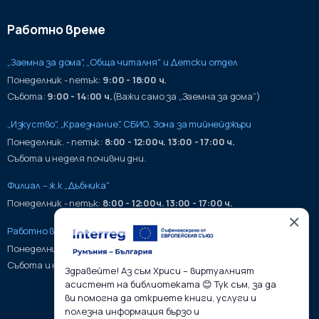
Работно време
„Заемна за дома", „Обща читалня" и Детски отдел
Понеделник - петък:
9:00 - 18:00 ч.
Събота:
9:00 - 14:00 ч.
(Важи само за „Заемна за дома“)
„Изкуство", „Краезнание", СБИО, Зона за тийнейджъри
Понеделник. - петък:
8:00 - 12:00ч. 13:00 - 17:00 ч.
Събота и неделя почивни дни.
Филиал – ж.к „Дъбника"
Понеделник - петък:
8:00 - 12:00ч. 13:00 - 17:00 ч.
✕
Работно време на хранилища:
Понеделник - петък:
9:00 - 17:00ч.
Събота и неделя почивни дни.
Здравейте! Аз съм Хриси – виртуалният
асистент на библиотеката 😊 Тук съм, за да
ви помогна да откриете книги, услуги и
полезна информация бързо и