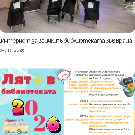
„Интернет за всички“ в библиотеката във Враца
юни 15, 2026