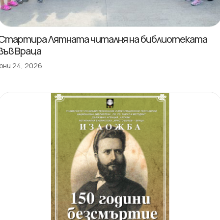
Стартира Лятната читалня на библиотеката
във Враца
юни 24, 2026