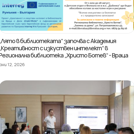
„Лято в библиотеката“ започва с Академия
„Креативност с изкуствен интелект“ в
Регионална библиотека „Христо Ботев“ - Враца
юни 12, 2026