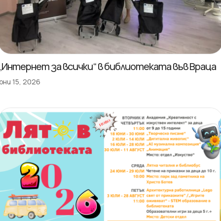
„Интернет за всички“ в библиотеката във Враца
юни 15, 2026