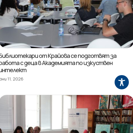
Библиотекари от Крайова се подготвят за
работа с деца в Академията по изкуствен
интелект
юни 11, 2026