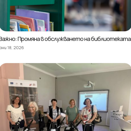
Важно: Промяна в обслужването на библиотеката
юни 18, 2026