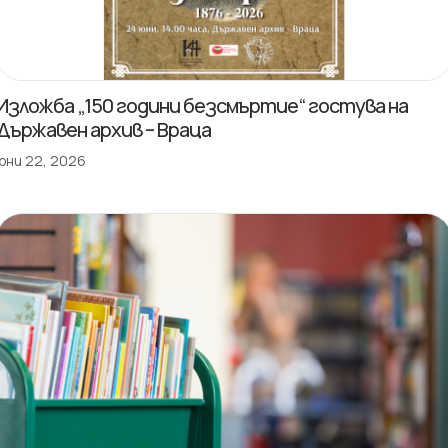
Изложба „150 години безсмъртие“ гостува на
Държавен архив – Враца
юни 22, 2026