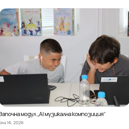
Започна модул „AI музикална композиция“
юли 16, 2026