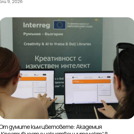
юли 9, 2026
От думите към цветовете: Академия
„Креативност с изкуствен интелект“ в