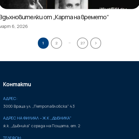
Вдъхновителки от „Карта на времето“
март 6, 2026
…
1
2
27
Контакти
АДРЕС:
3000 Враца ул. „Петропавловска" 43
АДРЕС НА ФИЛИАЛ – Ж.К „ДЪБНИКА"
ж.к. „Дъбника" сграда на Пощата, ет. 2
ТЕЛЕФОН: