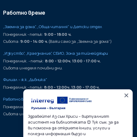
Работно време
„Заемна за дома", „Обща читалня" и Детски отдел
Понеделник - петък:
9:00 - 18:00 ч.
Събота:
9:00 - 14:00 ч.
(Важи само за „Заемна за дома“)
„Изкуство", „Краезнание", СБИО, Зона за тийнейджъри
Понеделник. - петък:
8:00 - 12:00ч. 13:00 - 17:00 ч.
Събота и неделя почивни дни.
Филиал – ж.к „Дъбника"
Понеделник - петък:
8:00 - 12:00ч. 13:00 - 17:00 ч.
✕
Работно време на хранилища:
Понеделник - петък:
9:00 - 17:00ч.
Събота и неделя почивни дни.
Здравейте! Аз съм Хриси – виртуалният
асистент на библиотеката 😊 Тук съм, за да
ви помогна да откриете книги, услуги и
полезна информация бързо и