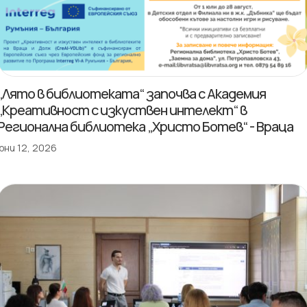
„Лято в библиотеката“ започва с Академия
„Креативност с изкуствен интелект“ в
Регионална библиотека „Христо Ботев“ - Враца
юни 12, 2026