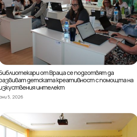
Библиотекари от Враца се подготвят да
развиват детската креативност с помощта на
изкуствения интелект
юни 5, 2026