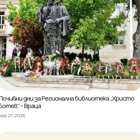
Почивни дни за Регионална библиотека „Христо
Ботев“ – Враца
май 21, 2026