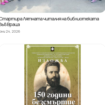
Стартира Лятната читалня на библиотеката
във Враца
юни 24, 2026