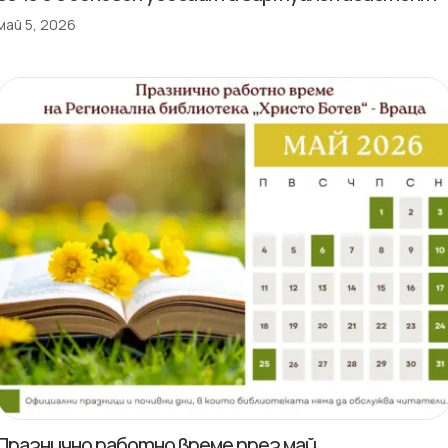
май 5, 2026
Празнично работно време през май