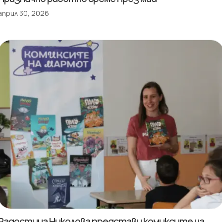
април 30, 2026
Радостина Николова представи комиксите на