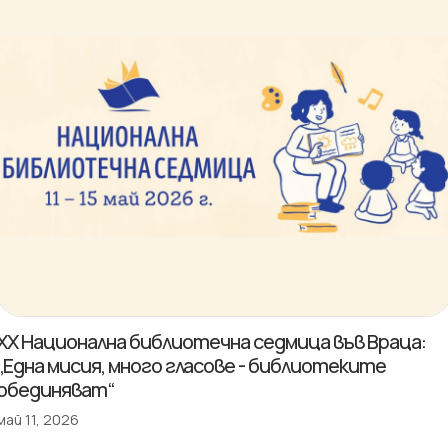
XX Национална библиотечна седмица във Враца:
„Една мисия, много гласове - библиотеките
обединяват“
май 11, 2026