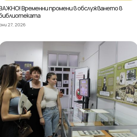
ВАЖНО! Временни промени в обслужването в
библиотеката
юни 27, 2026