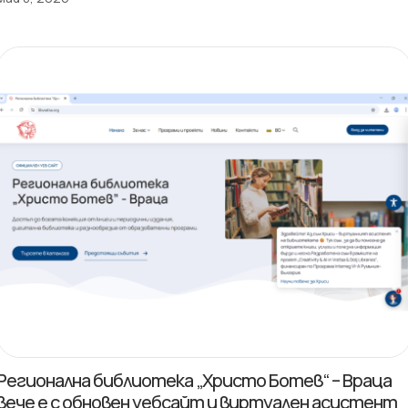
Регионална библиотека „Христо Ботев“ – Враца
вече е с обновен уебсайт и виртуален асистент