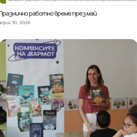
Празнично работно време през май
април 30, 2026