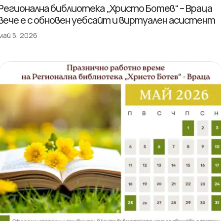
Регионална библиотека „Христо Ботев“ – Враца
вече е с обновен уебсайт и виртуален асистент
май 5, 2026