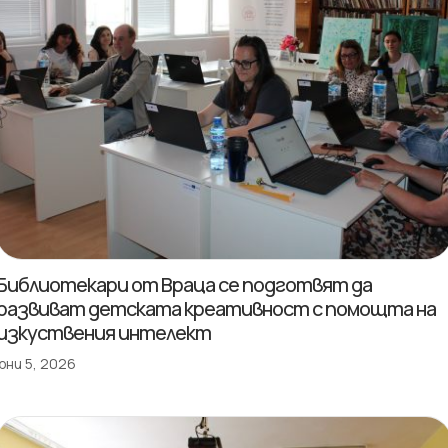
Библиотекари от Враца се подготвят да
развиват детската креативност с помощта на
изкуствения интелект
юни 5, 2026