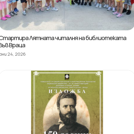
Стартира Лятната читалня на библиотеката
във Враца
юни 24, 2026