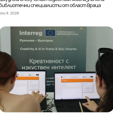
библиотечни специалисти от област Враца
юли 9, 2026