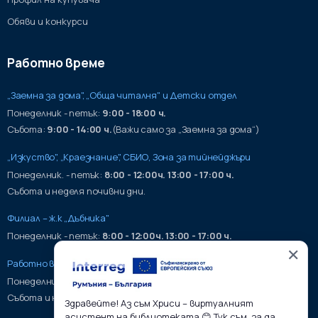
Обяви и конкурси
Работно време
„Заемна за дома", „Обща читалня" и Детски отдел
Понеделник - петък:
9:00 - 18:00 ч.
Събота:
9:00 - 14:00 ч.
(Важи само за „Заемна за дома“)
„Изкуство", „Краезнание", СБИО, Зона за тийнейджъри
Понеделник. - петък:
8:00 - 12:00ч. 13:00 - 17:00 ч.
Събота и неделя почивни дни.
Филиал – ж.к „Дъбника"
Понеделник - петък:
8:00 - 12:00ч. 13:00 - 17:00 ч.
✕
Работно време на хранилища:
Понеделник - петък:
9:00 - 17:00ч.
Събота и неделя почивни дни.
Здравейте! Аз съм Хриси – виртуалният
асистент на библиотеката 😊 Тук съм, за да