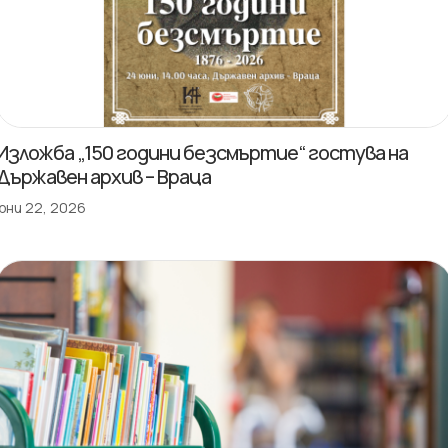
Изложба „150 години безсмъртие“ гостува на
Държавен архив – Враца
юни 22, 2026