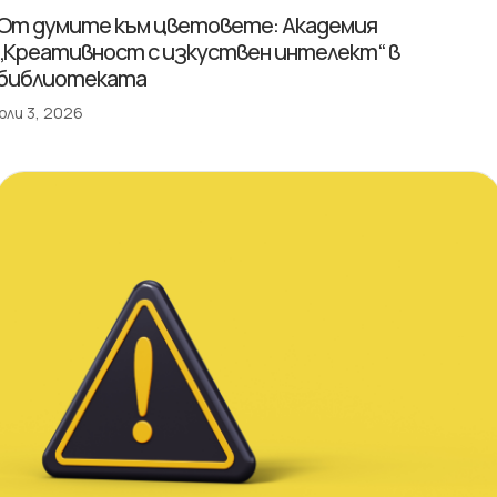
От думите към цветовете: Академия
„Креативност с изкуствен интелект“ в
библиотеката
юли 3, 2026