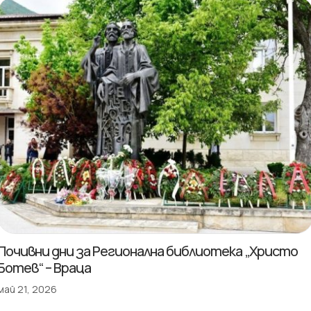
Почивни дни за Регионална библиотека „Христо
Ботев“ – Враца
май 21, 2026