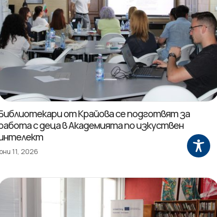
Библиотекари от Крайова се подготвят за
работа с деца в Академията по изкуствен
интелект
юни 11, 2026