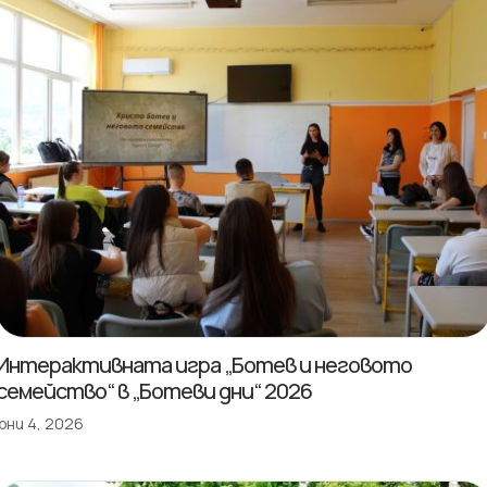
Интерактивната игра „Ботев и неговото
семейство“ в „Ботеви дни“ 2026
юни 4, 2026