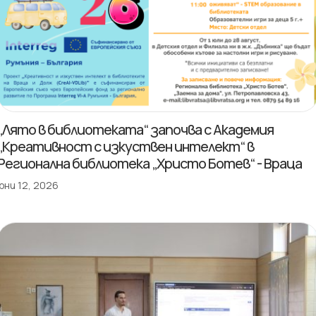
„Лято в библиотеката“ започва с Академия
„Креативност с изкуствен интелект“ в
Регионална библиотека „Христо Ботев“ - Враца
юни 12, 2026