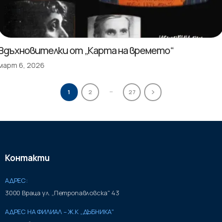
Вдъхновителки от „Карта на времето“
март 6, 2026
…
1
2
27
Контакти
АДРЕС:
3000 Враца ул. „Петропавловска" 43
АДРЕС НА ФИЛИАЛ – Ж.К „ДЪБНИКА"