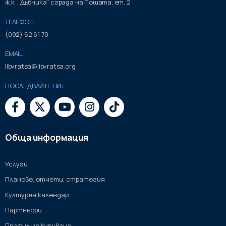
ж.к. „Дъбника" сграда на Пощата, ет. 2
ТЕЛЕФОН:
(092) 62 61 70
EMAIL:
libvratsa@libvratsa.org
ПОСЛЕДВАЙТЕ НИ:
Обща информация
Услуги
Планове, отчети, стратегия
Културен календар
Партньори
Профил на купувача