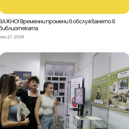
ВАЖНО! Временни промени в обслужването в
библиотеката
юни 27, 2026