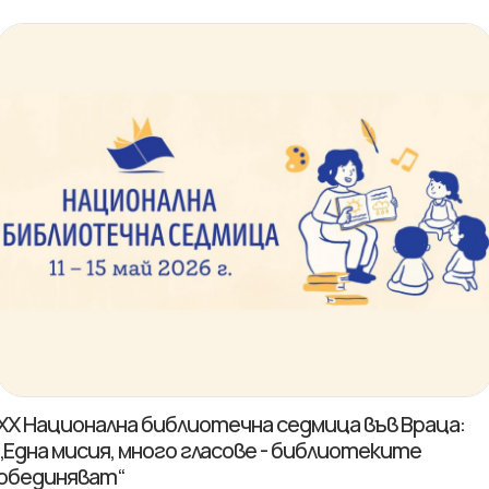
XX Национална библиотечна седмица във Враца:
„Една мисия, много гласове - библиотеките
обединяват“