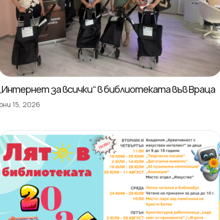
„Интернет за всички“ в библиотеката във Враца
юни 15, 2026