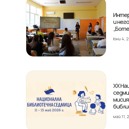
Интер
и нег
„Боте
юни 4, 
XX На
седми
мисия,
библи
май 11,