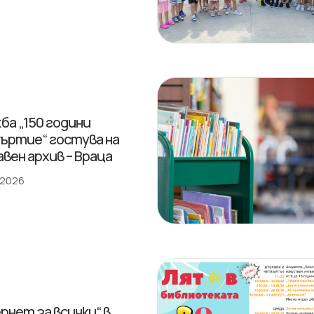
ба „150 години
ъртие“ гостува на
вен архив – Враца
 2026
рнет за всички“ в