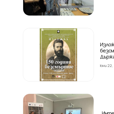
Излож
безсм
Държа
юни 22,
„Инте