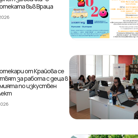
отеката във Враца
 2026
отекари от Крайова се
твят за работа с деца в
мията по изкуствен
лект
 2026