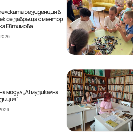
елската резиденция в
ек се завръща с ментор
ка Евтимова
 2026
на модул „AI музикална
зиция“
 2026