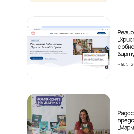
Регио
„Хрис
с обн
вирту
май 5, 
Радос
предс
„Марм