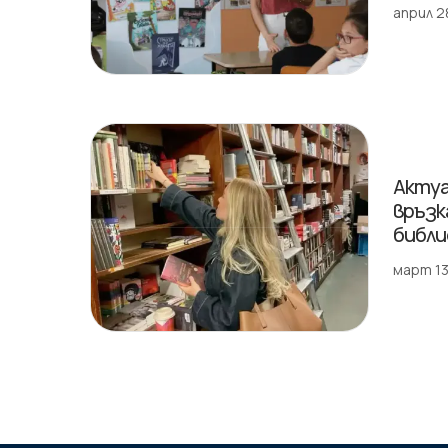
април 2
Актуа
връзк
библ
март 13