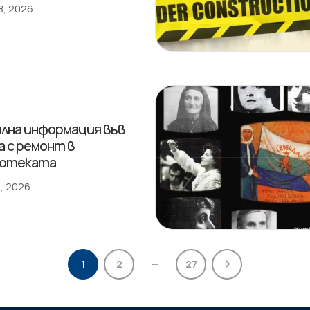
8, 2026
лна информация във
а с ремонт в
иотеката
, 2026
…
1
2
27