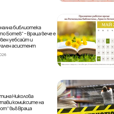
нална библиотека
то Ботев“ – Враца вече е
овен уебсайт и
ален асистент
2026
тина Николова
тави комиксите на
от“ във Враца