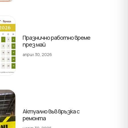
Празнично работно време
през май
април 30, 2026
Актуално във връзка с
ремонта