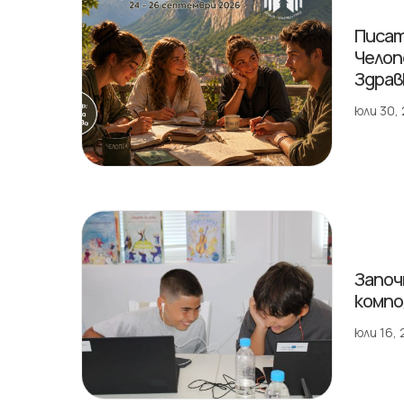
Писат
Челоп
Здрав
юли 30,
Започ
компо
юли 16,