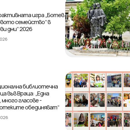
активната игра „Ботев
овото семейство“ в
ви дни“ 2026
2026
ционална библиотечна
ца във Враца: „Една
 много гласове -
отеките обединяват“
 2026