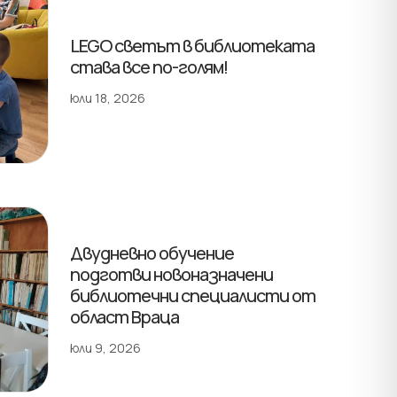
LEGO светът в библиотеката
става все по-голям!
юли 18, 2026
Двудневно обучение
подготви новоназначени
библиотечни специалисти от
област Враца
юли 9, 2026