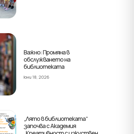
Важно: Промяна в
обслужването на
библиотеката
юни 18, 2026
„Лято в библиотеката“
започва с Академия
„Креативност с изкуствен