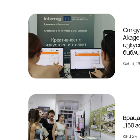
От ду
Акаде
изкус
библ
юли 3, 
Враца
„150 
юни 24,