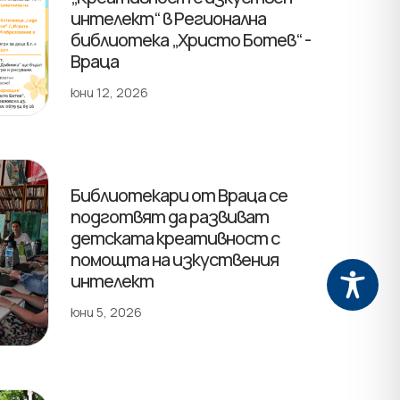
интелект“ в Регионална
библиотека „Христо Ботев“ -
Враца
юни 12, 2026
Библиотекари от Враца се
подготвят да развиват
детската креативност с
помощта на изкуствения
интелект
юни 5, 2026