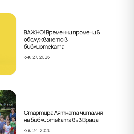
ВАЖНО! Временни промени в
обслужването в
библиотеката
юни 27, 2026
Стартира Лятната читалня
на библиотеката във Враца
юни 24, 2026