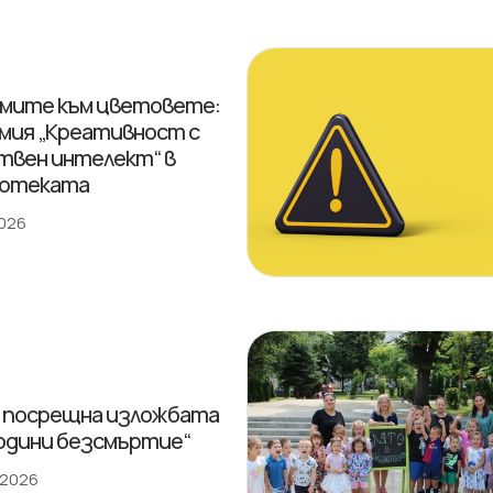
мите към цветовете:
мия „Креативност с
твен интелект“ в
иотеката
2026
 посрещна изложбата
години безсмъртие“
 2026