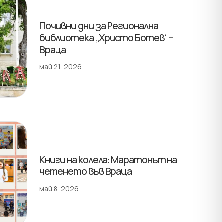
Почивни дни за Регионална
библиотека „Христо Ботев“ –
Враца
май 21, 2026
Книги на колела: Маратонът на
четенето във Враца
май 8, 2026