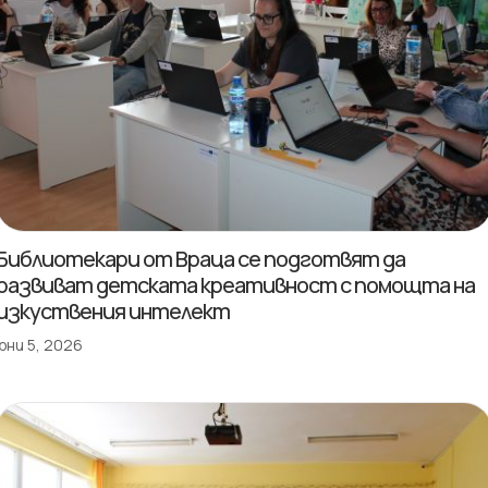
Библиотекари от Враца се подготвят да
развиват детската креативност с помощта на
изкуствения интелект
юни 5, 2026