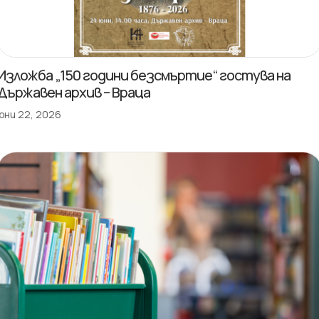
Изложба „150 години безсмъртие“ гостува на
Държавен архив – Враца
юни 22, 2026