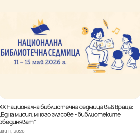
XX Национална библиотечна седмица във Враца:
„Една мисия, много гласове - библиотеките
обединяват“
май 11, 2026