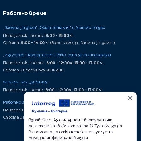
Работно време
„Заемна за дома", „Обща читалня" и Детски отдел
Понеделник - петък:
9:00 - 18:00 ч.
Събота:
9:00 - 14:00 ч.
(Важи само за „Заемна за дома“)
„Изкуство", „Краезнание", СБИО, Зона за тийнейджъри
Понеделник. - петък:
8:00 - 12:00ч. 13:00 - 17:00 ч.
Събота и неделя почивни дни.
Филиал – ж.к „Дъбника"
Понеделник - петък:
8:00 - 12:00ч. 13:00 - 17:00 ч.
✕
Работно време на хранилища:
Понеделник - петък:
9:00 - 17:00ч.
Събота и неделя почивни дни.
Здравейте! Аз съм Хриси – виртуалният
асистент на библиотеката 😊 Тук съм, за да
ви помогна да откриете книги, услуги и
полезна информация бързо и