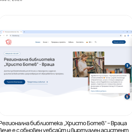
Регионална библиотека „Христо Ботев“ – Враца
вече е с обновен уебсайт и виртуален асистент