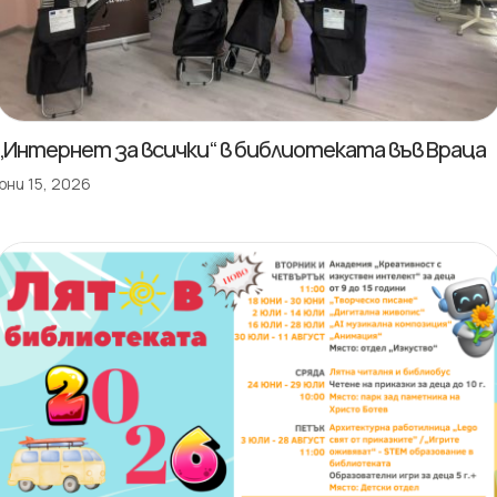
„Интернет за всички“ в библиотеката във Враца
юни 15, 2026