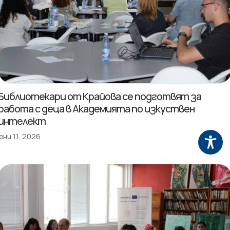
Библиотекари от Крайова се подготвят за
работа с деца в Академията по изкуствен
интелект
юни 11, 2026