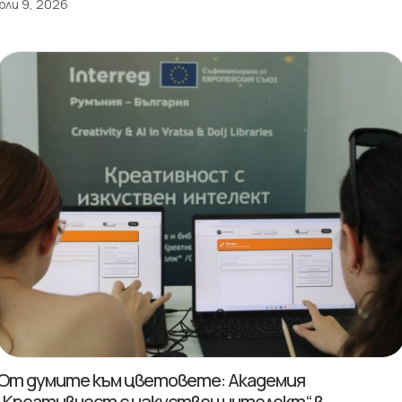
юли 9, 2026
От думите към цветовете: Академия
„Креативност с изкуствен интелект“ в