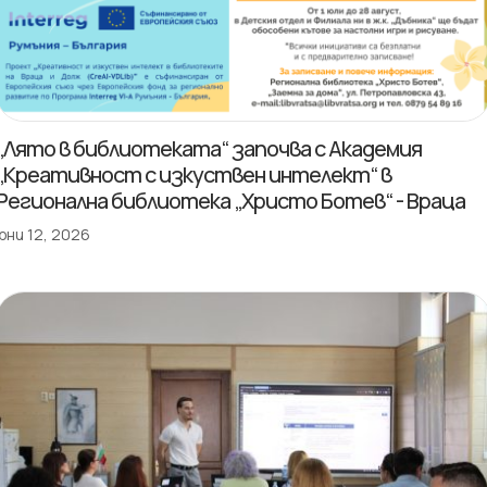
„Лято в библиотеката“ започва с Академия
„Креативност с изкуствен интелект“ в
Регионална библиотека „Христо Ботев“ - Враца
юни 12, 2026