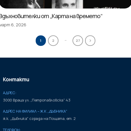
Вдъхновителки от „Карта на времето“
март 6, 2026
…
1
2
27
Контакти
АДРЕС:
3000 Враца ул. „Петропавловска" 43
АДРЕС НА ФИЛИАЛ – Ж.К „ДЪБНИКА"
ж.к. „Дъбника" сграда на Пощата, ет. 2
ТЕЛЕФОН: