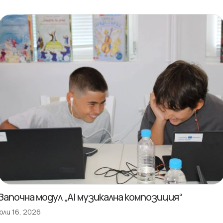
Започна модул „AI музикална композиция“
юли 16, 2026