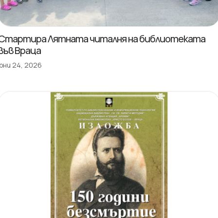
Стартира Лятната читалня на библиотеката
във Враца
юни 24, 2026