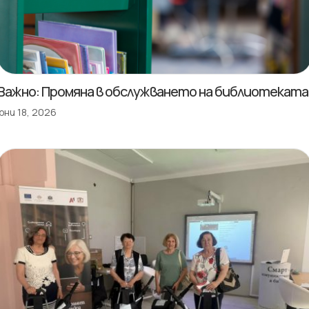
Важно: Промяна в обслужването на библиотеката
юни 18, 2026