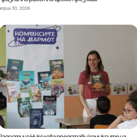
април 30, 2026
Радостина Николова представи комиксите на