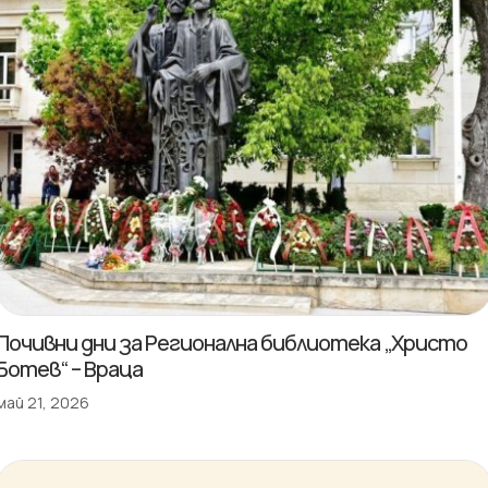
Почивни дни за Регионална библиотека „Христо
Ботев“ – Враца
май 21, 2026