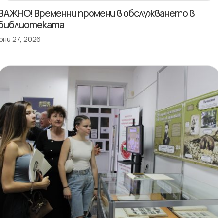
ВАЖНО! Временни промени в обслужването в
библиотеката
юни 27, 2026