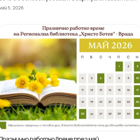
май 5, 2026
Празнично работно време през май