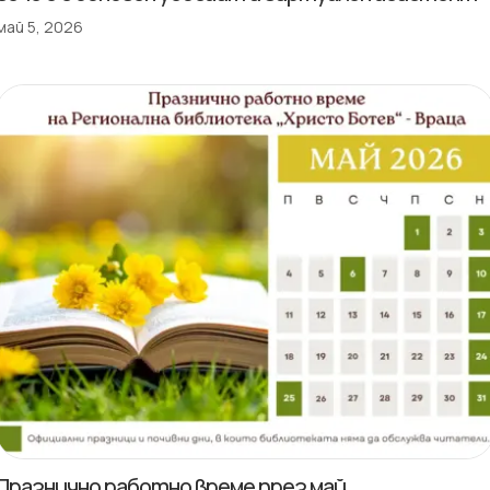
май 5, 2026
Празнично работно време през май