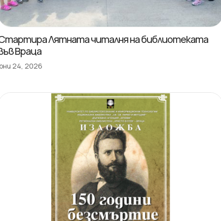
Стартира Лятната читалня на библиотеката
във Враца
юни 24, 2026