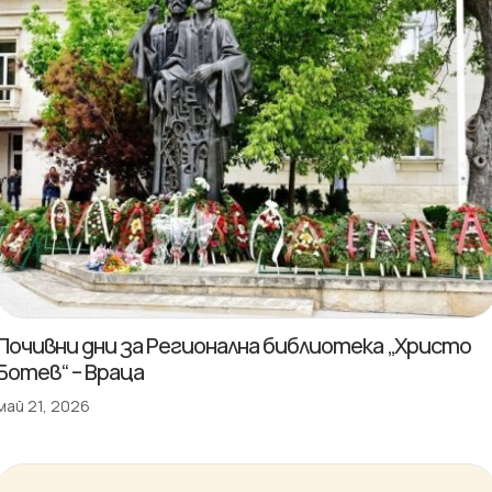
Почивни дни за Регионална библиотека „Христо
Ботев“ – Враца
май 21, 2026