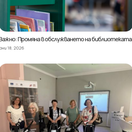
Важно: Промяна в обслужването на библиотеката
юни 18, 2026