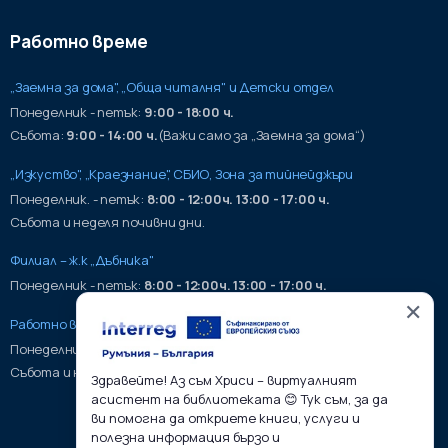
Работно време
„Заемна за дома", „Обща читалня" и Детски отдел
Понеделник - петък:
9:00 - 18:00 ч.
Събота:
9:00 - 14:00 ч.
(Важи само за „Заемна за дома“)
„Изкуство", „Краезнание", СБИО, Зона за тийнейджъри
Понеделник. - петък:
8:00 - 12:00ч. 13:00 - 17:00 ч.
Събота и неделя почивни дни.
Филиал – ж.к „Дъбника"
Понеделник - петък:
8:00 - 12:00ч. 13:00 - 17:00 ч.
✕
Работно време на хранилища:
Понеделник - петък:
9:00 - 17:00ч.
Събота и неделя почивни дни.
Здравейте! Аз съм Хриси – виртуалният
асистент на библиотеката 😊 Тук съм, за да
ви помогна да откриете книги, услуги и
полезна информация бързо и