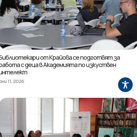
Библиотекари от Крайова се подготвят за
работа с деца в Академията по изкуствен
интелект
юни 11, 2026