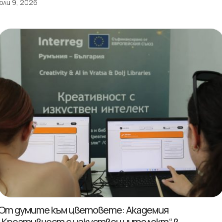
юли 9, 2026
От думите към цветовете: Академия
„Креативност с изкуствен интелект“ в