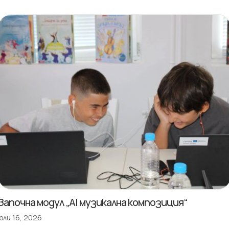
Започна модул „AI музикална композиция“
юли 16, 2026