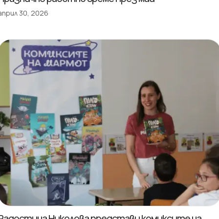
април 30, 2026
Радостина Николова представи комиксите на