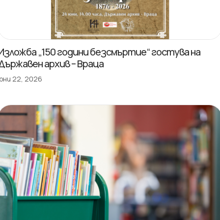
Изложба „150 години безсмъртие“ гостува на
Държавен архив – Враца
юни 22, 2026