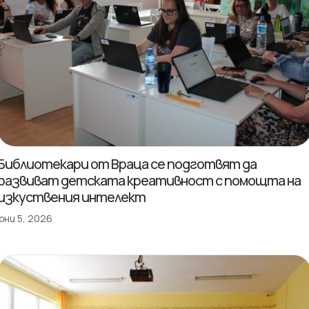
Библиотекари от Враца се подготвят да
развиват детската креативност с помощта на
изкуствения интелект
юни 5, 2026