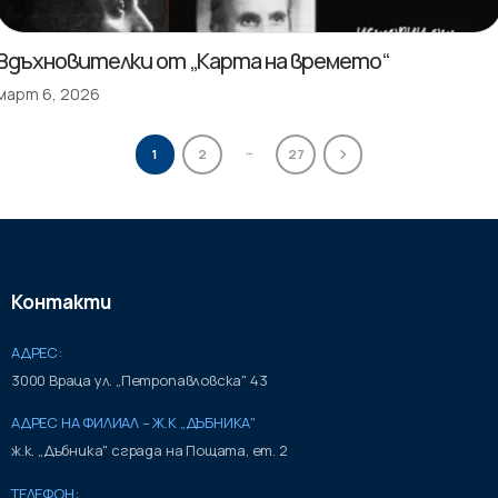
Вдъхновителки от „Карта на времето“
март 6, 2026
…
1
2
27
Контакти
АДРЕС:
3000 Враца ул. „Петропавловска" 43
АДРЕС НА ФИЛИАЛ – Ж.К „ДЪБНИКА"
ж.к. „Дъбника" сграда на Пощата, ет. 2
ТЕЛЕФОН: