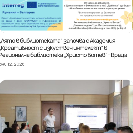
„Лято в библиотеката“ започва с Академия
„Креативност с изкуствен интелект“ в
Регионална библиотека „Христо Ботев“ - Враца
юни 12, 2026