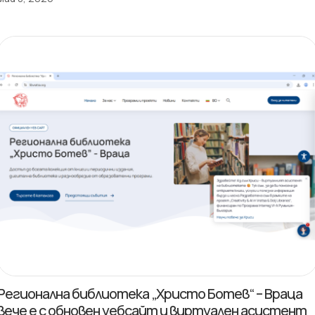
Регионална библиотека „Христо Ботев“ – Враца
вече е с обновен уебсайт и виртуален асистент