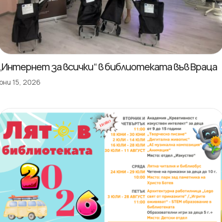
„Интернет за всички“ в библиотеката във Враца
юни 15, 2026