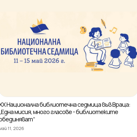
XX Национална библиотечна седмица във Враца:
„Една мисия, много гласове - библиотеките
обединяват“
май 11, 2026