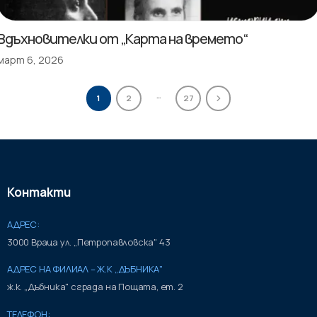
Вдъхновителки от „Карта на времето“
март 6, 2026
…
1
2
27
Контакти
АДРЕС:
3000 Враца ул. „Петропавловска" 43
АДРЕС НА ФИЛИАЛ – Ж.К „ДЪБНИКА"
ж.к. „Дъбника" сграда на Пощата, ет. 2
ТЕЛЕФОН: