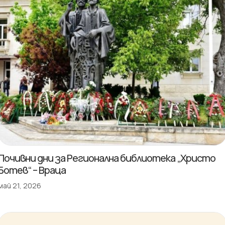
Почивни дни за Регионална библиотека „Христо
Ботев“ – Враца
май 21, 2026