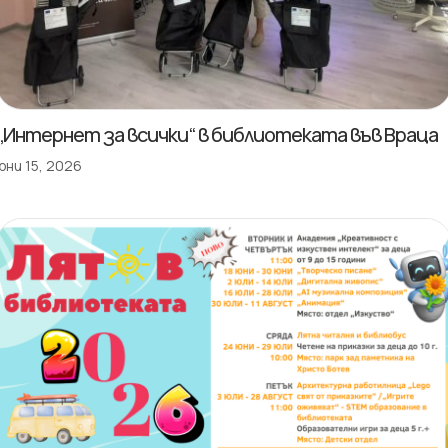
„Интернет за всички“ в библиотеката във Враца
юни 15, 2026