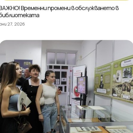
ВАЖНО! Временни промени в обслужването в
библиотеката
юни 27, 2026