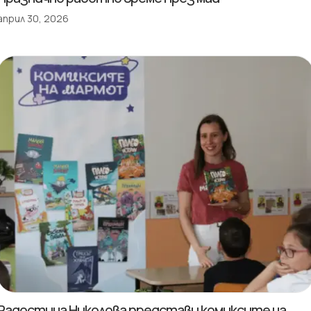
април 30, 2026
Радостина Николова представи комиксите на