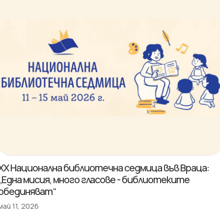
XX Национална библиотечна седмица във Враца:
„Една мисия, много гласове - библиотеките
обединяват“
май 11, 2026