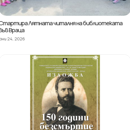
Стартира Лятната читалня на библиотеката
във Враца
юни 24, 2026