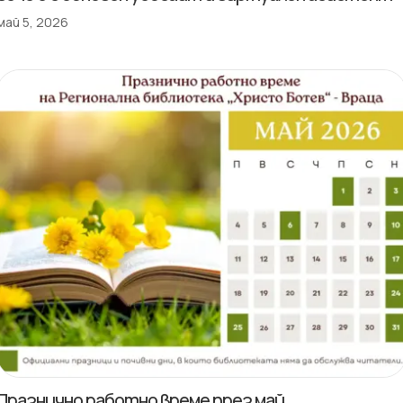
май 5, 2026
Празнично работно време през май