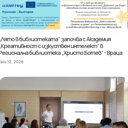
„Лято в библиотеката“ започва с Академия
„Креативност с изкуствен интелект“ в
Регионална библиотека „Христо Ботев“ - Враца
юни 12, 2026