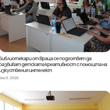
Библиотекари от Враца се подготвят да
развиват детската креативност с помощта на
изкуствения интелект
юни 5, 2026