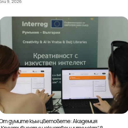
юли 9, 2026
От думите към цветовете: Академия
„Креативност с изкуствен интелект“ в