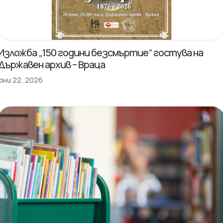
Изложба „150 години безсмъртие“ гостува на
Държавен архив – Враца
юни 22, 2026