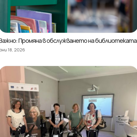
Важно: Промяна в обслужването на библиотеката
юни 18, 2026