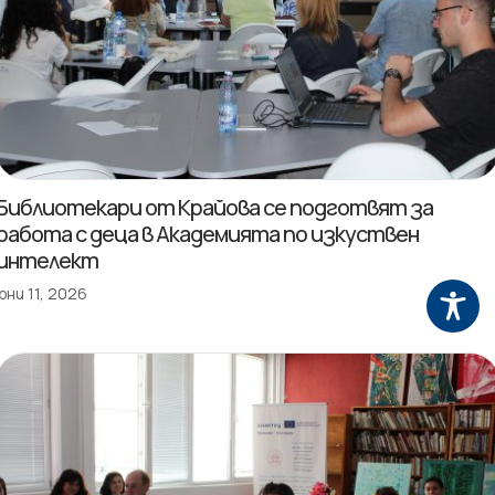
Библиотекари от Крайова се подготвят за
работа с деца в Академията по изкуствен
интелект
юни 11, 2026