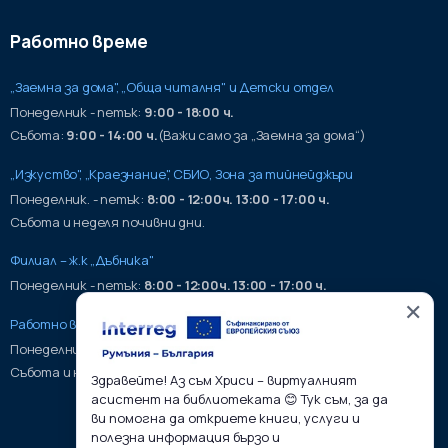
Работно време
„Заемна за дома", „Обща читалня" и Детски отдел
Понеделник - петък:
9:00 - 18:00 ч.
Събота:
9:00 - 14:00 ч.
(Важи само за „Заемна за дома“)
„Изкуство", „Краезнание", СБИО, Зона за тийнейджъри
Понеделник. - петък:
8:00 - 12:00ч. 13:00 - 17:00 ч.
Събота и неделя почивни дни.
Филиал – ж.к „Дъбника"
Понеделник - петък:
8:00 - 12:00ч. 13:00 - 17:00 ч.
✕
Работно време на хранилища:
Понеделник - петък:
9:00 - 17:00ч.
Събота и неделя почивни дни.
Здравейте! Аз съм Хриси – виртуалният
асистент на библиотеката 😊 Тук съм, за да
ви помогна да откриете книги, услуги и
полезна информация бързо и