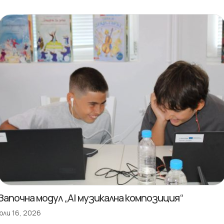
Започна модул „AI музикална композиция“
юли 16, 2026