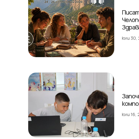
Писат
Челоп
Здрав
юли 30,
Започ
компо
юли 16,