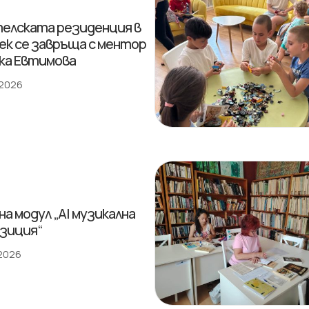
елската резиденция в
ек се завръща с ментор
ка Евтимова
 2026
на модул „AI музикална
зиция“
 2026