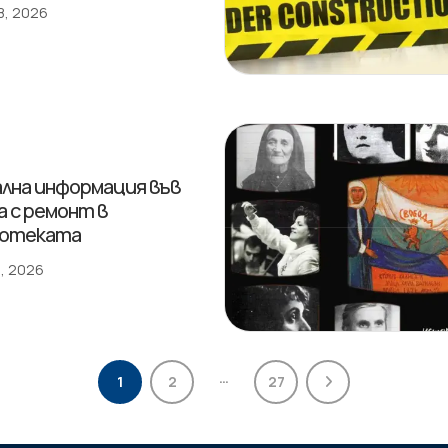
8, 2026
лна информация във
а с ремонт в
иотеката
, 2026
…
1
2
27