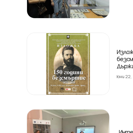
Излож
безсм
Държа
юни 22,
„Инте