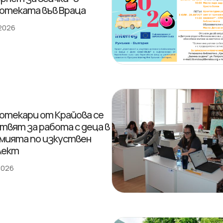
отеката във Враца
 2026
отекари от Крайова се
твят за работа с деца в
мията по изкуствен
лект
 2026