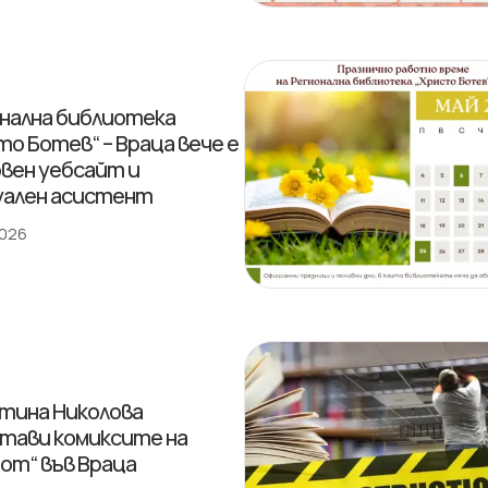
нална библиотека
то Ботев“ – Враца вече е
овен уебсайт и
ален асистент
2026
тина Николова
тави комиксите на
от“ във Враца