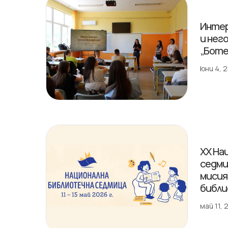
Интер
и нег
„Боте
юни 4, 
XX На
седми
мисия,
библи
май 11,