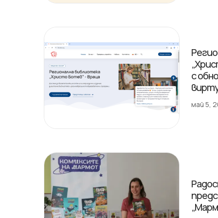
Регио
„Хрис
с обн
вирту
май 5, 
Радос
предс
„Марм