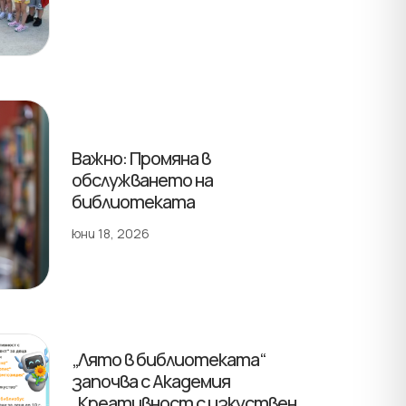
Важно: Промяна в
обслужването на
библиотеката
юни 18, 2026
„Лято в библиотеката“
започва с Академия
„Креативност с изкуствен