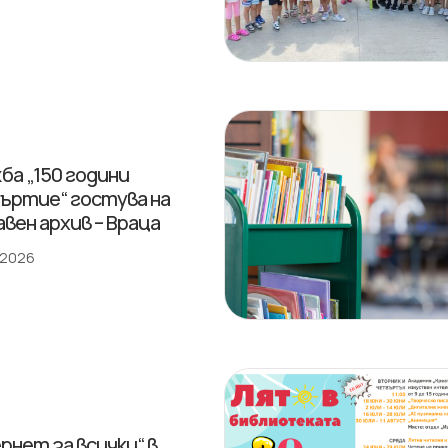
ба „150 години
ъртие“ гостува на
вен архив – Враца
 2026
рнет за всички“ в