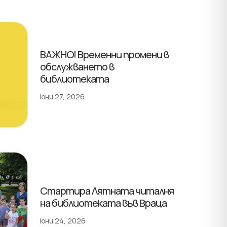
ВАЖНО! Временни промени в
обслужването в
библиотеката
юни 27, 2026
Стартира Лятната читалня
на библиотеката във Враца
юни 24, 2026