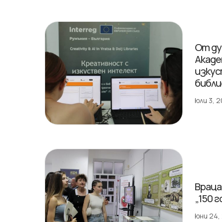
От ду
Акаде
изкус
библ
юли 3, 
Враца
„150 
юни 24,