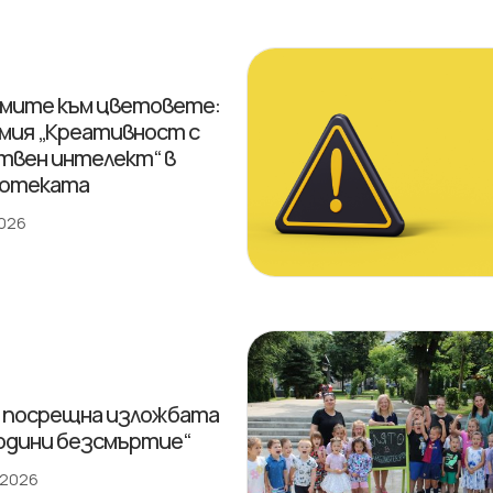
мите към цветовете:
мия „Креативност с
твен интелект“ в
иотеката
2026
 посрещна изложбата
години безсмъртие“
 2026