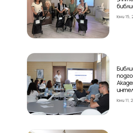
библи
юни 15,
Библи
подго
Акаде
инте
юни 11,