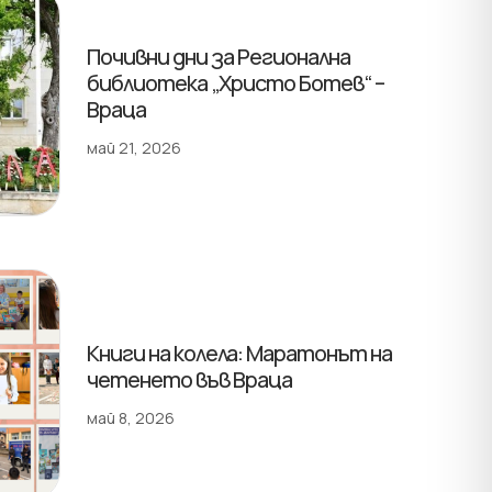
Почивни дни за Регионална
библиотека „Христо Ботев“ –
Враца
май 21, 2026
Книги на колела: Маратонът на
четенето във Враца
май 8, 2026