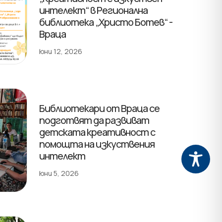
интелект“ в Регионална
библиотека „Христо Ботев“ -
Враца
юни 12, 2026
Библиотекари от Враца се
подготвят да развиват
детската креативност с
помощта на изкуствения
интелект
юни 5, 2026