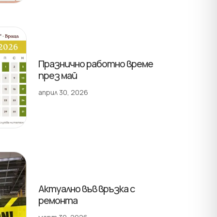
Празнично работно време
през май
април 30, 2026
Актуално във връзка с
ремонта