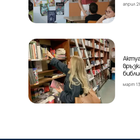
април 2
Актуа
връзк
библ
март 13