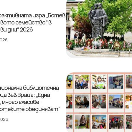
активната игра „Ботев
овото семейство“ в
ви дни“ 2026
2026
ционална библиотечна
ца във Враца: „Една
 много гласове -
отеките обединяват“
 2026