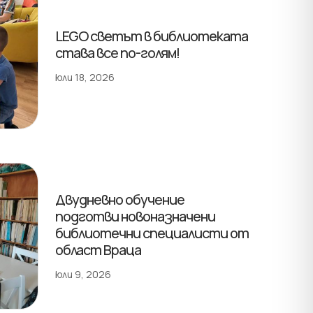
LEGO светът в библиотеката
става все по-голям!
юли 18, 2026
Двудневно обучение
подготви новоназначени
библиотечни специалисти от
област Враца
юли 9, 2026