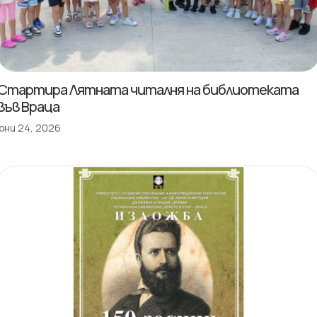
Стартира Лятната читалня на библиотеката
във Враца
юни 24, 2026