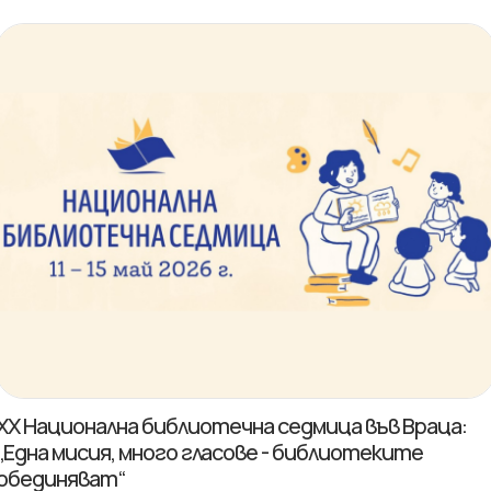
XX Национална библиотечна седмица във Враца:
„Една мисия, много гласове - библиотеките
обединяват“