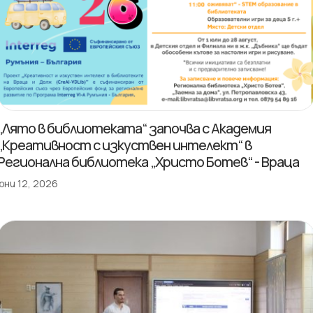
„Лято в библиотеката“ започва с Академия
„Креативност с изкуствен интелект“ в
Регионална библиотека „Христо Ботев“ - Враца
юни 12, 2026