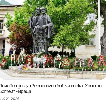
Почивни дни за Регионална библиотека „Христо
Ботев“ – Враца
май 21, 2026