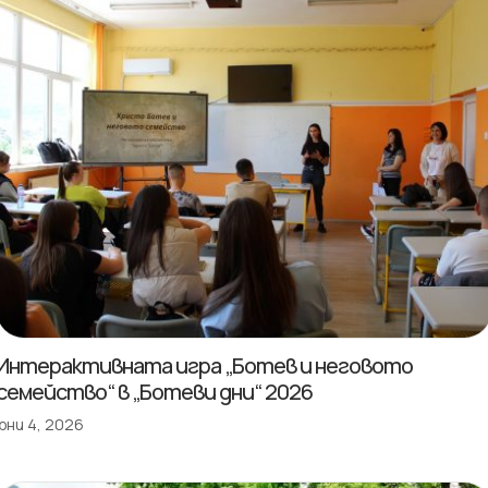
Интерактивната игра „Ботев и неговото
семейство“ в „Ботеви дни“ 2026
юни 4, 2026