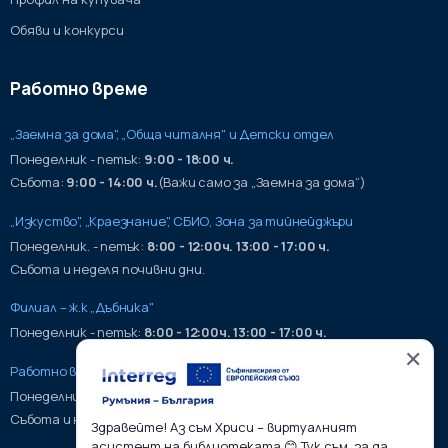
Обяви и конкурси
Работно време
„Заемна за дома", „Обща читалня" и Детски отдел
Понеделник - петък:
9:00 - 18:00 ч.
Събота:
9:00 - 14:00 ч.
(Важи само за „Заемна за дома“)
„Изкуство", „Краезнание", СБИО, Зона за тийнейджъри
Понеделник. - петък:
8:00 - 12:00ч. 13:00 - 17:00 ч.
Събота и неделя почивни дни.
Филиал – ж.к „Дъбника"
Понеделник - петък:
8:00 - 12:00ч. 13:00 - 17:00 ч.
✕
Работно време на хранилища:
Понеделник - петък:
9:00 - 17:00ч.
Събота и неделя почивни дни.
Здравейте! Аз съм Хриси – виртуалният
асистент на библиотеката 😊 Тук съм, за да