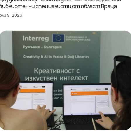
библиотечни специалисти от област Враца
юли 9, 2026