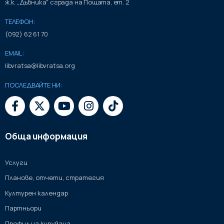
ж.к. „Дъбника" сграда на Пощата, ет. 2
ТЕЛЕФОН:
(092) 62 61 70
EMAIL:
libvratsa@libvratsa.org
ПОСЛЕДВАЙТЕ НИ:
Обща информация
Услуги
Планове, отчети, стратегия
Културен календар
Партньори
Профил на купувача