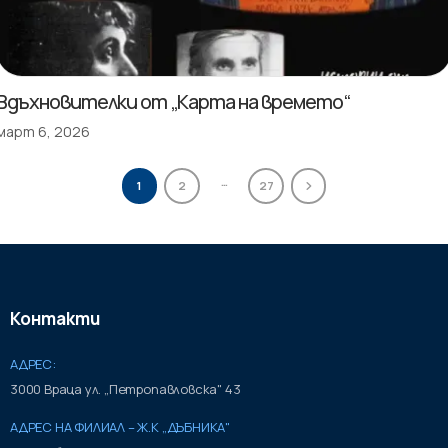
Вдъхновителки от „Карта на времето“
март 6, 2026
…
1
2
27
Контакти
АДРЕС:
3000 Враца ул. „Петропавловска" 43
АДРЕС НА ФИЛИАЛ – Ж.К „ДЪБНИКА"