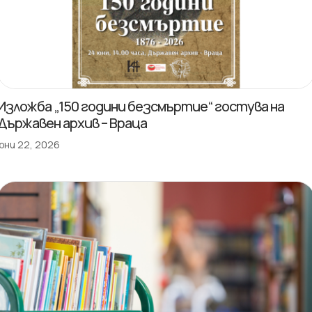
Изложба „150 години безсмъртие“ гостува на
Държавен архив – Враца
юни 22, 2026