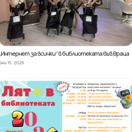
„Интернет за всички“ в библиотеката във Враца
юни 15, 2026