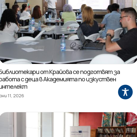
Библиотекари от Крайова се подготвят за
работа с деца в Академията по изкуствен
интелект
юни 11, 2026