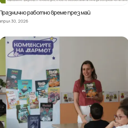
Празнично работно време през май
април 30, 2026