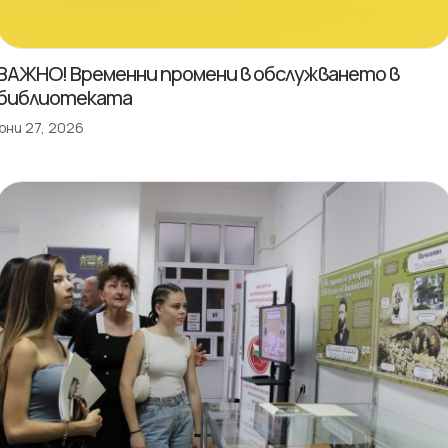
ВАЖНО! Временни промени в обслужването в
библиотеката
юни 27, 2026