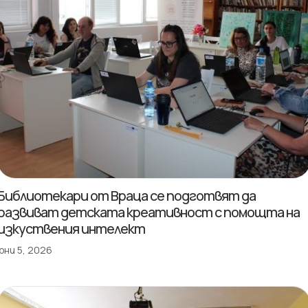
Библиотекари от Враца се подготвят да
развиват детската креативност с помощта на
изкуствения интелект
юни 5, 2026