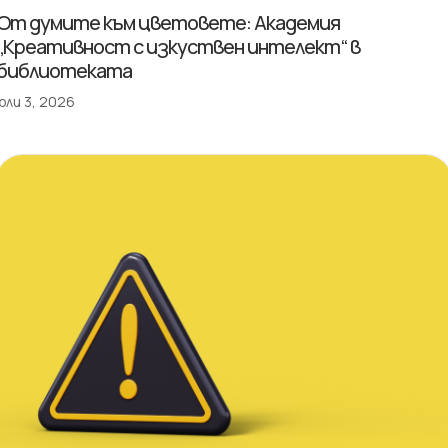
От думите към цветовете: Академия
„Креативност с изкуствен интелект“ в
библиотеката
юли 3, 2026