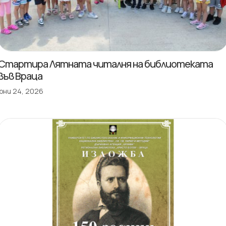
Стартира Лятната читалня на библиотеката
във Враца
юни 24, 2026