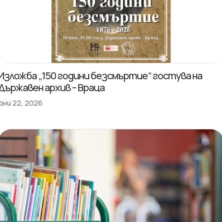
Изложба „150 години безсмъртие“ гостува на
Държавен архив – Враца
юни 22, 2026