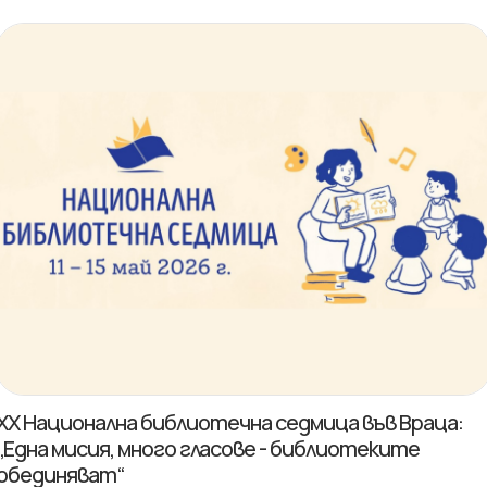
XX Национална библиотечна седмица във Враца:
„Една мисия, много гласове - библиотеките
обединяват“