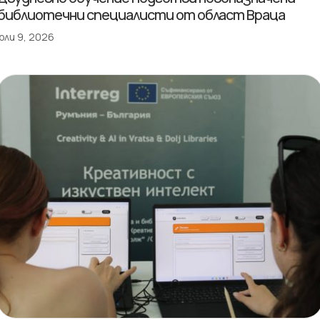
библиотечни специалисти от област Враца
юли 9, 2026