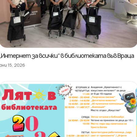
„Интернет за всички“ в библиотеката във Враца
юни 15, 2026