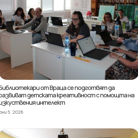
Библиотекари от Враца се подготвят да
развиват детската креативност с помощта на
изкуствения интелект
юни 5, 2026