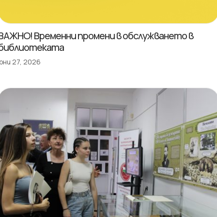
ВАЖНО! Временни промени в обслужването в
библиотеката
юни 27, 2026