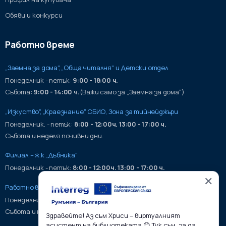
Обяви и конкурси
Работно време
„Заемна за дома", „Обща читалня" и Детски отдел
Понеделник - петък:
9:00 - 18:00 ч.
Събота:
9:00 - 14:00 ч.
(Важи само за „Заемна за дома“)
„Изкуство", „Краезнание", СБИО, Зона за тийнейджъри
Понеделник. - петък:
8:00 - 12:00ч. 13:00 - 17:00 ч.
Събота и неделя почивни дни.
Филиал – ж.к „Дъбника"
Понеделник - петък:
8:00 - 12:00ч. 13:00 - 17:00 ч.
✕
Работно време на хранилища:
Понеделник - петък:
9:00 - 17:00ч.
Събота и неделя почивни дни.
Здравейте! Аз съм Хриси – виртуалният
асистент на библиотеката 😊 Тук съм, за да