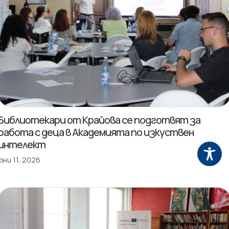
Библиотекари от Крайова се подготвят за
работа с деца в Академията по изкуствен
интелект
юни 11, 2026