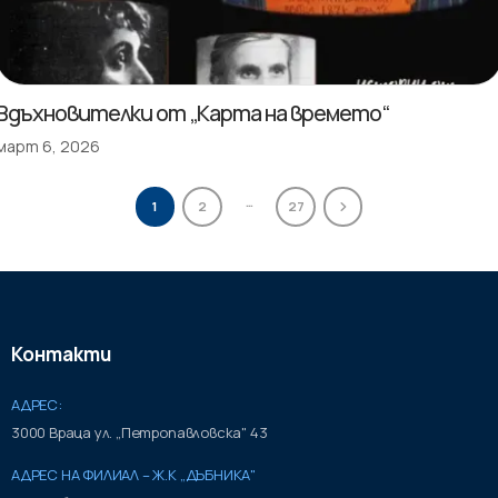
Вдъхновителки от „Карта на времето“
март 6, 2026
…
1
2
27
Контакти
АДРЕС:
3000 Враца ул. „Петропавловска" 43
АДРЕС НА ФИЛИАЛ – Ж.К „ДЪБНИКА"