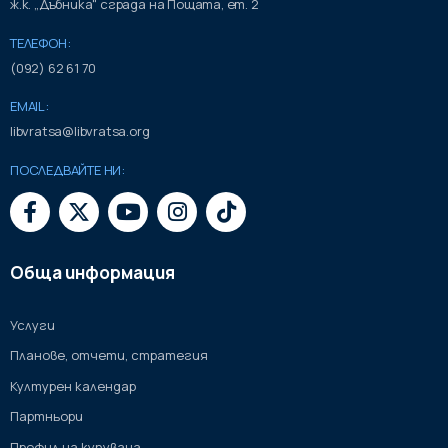
ж.к. „Дъбника" сграда на Пощата, ет. 2
ТЕЛЕФОН:
(092) 62 61 70
EMAIL:
libvratsa@libvratsa.org
ПОСЛЕДВАЙТЕ НИ:
Обща информация
Услуги
Планове, отчети, стратегия
Културен календар
Партньори
Профил на купувача