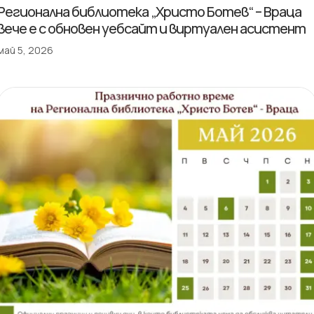
Регионална библиотека „Христо Ботев“ – Враца
вече е с обновен уебсайт и виртуален асистент
май 5, 2026