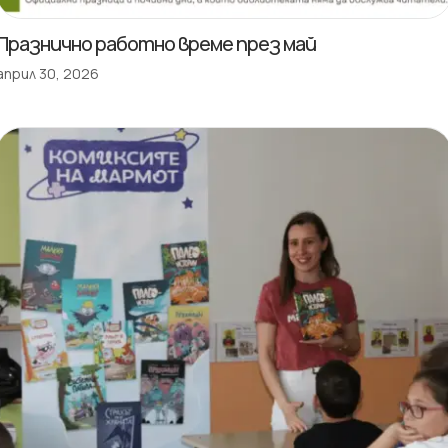
Празнично работно време през май
април 30, 2026