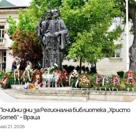
Почивни дни за Регионална библиотека „Христо
Ботев“ – Враца
май 21, 2026