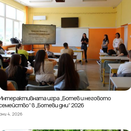
Интерактивната игра „Ботев и неговото
семейство“ в „Ботеви дни“ 2026
юни 4, 2026