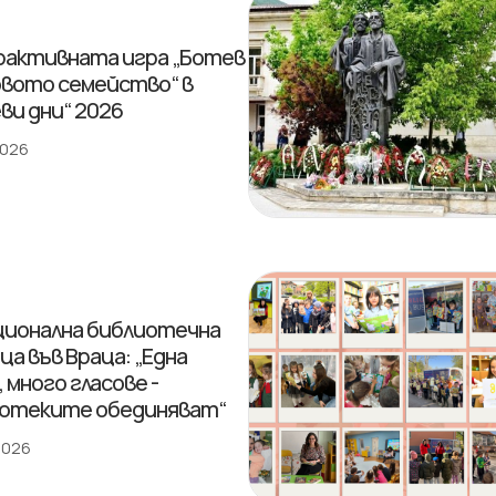
активната игра „Ботев
овото семейство“ в
ви дни“ 2026
2026
ционална библиотечна
ца във Враца: „Една
 много гласове -
отеките обединяват“
 2026