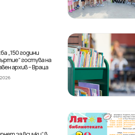
ба „150 години
ъртие“ гостува на
вен архив – Враца
 2026
рнет за всички“ в