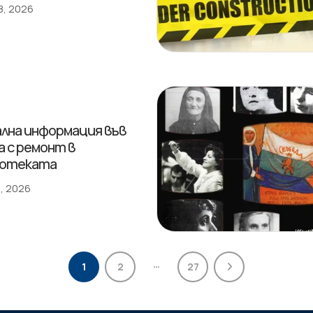
8, 2026
лна информация във
а с ремонт в
иотеката
, 2026
…
1
2
27