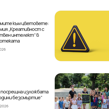
мите към цветовете:
мия „Креативност с
твен интелект“ в
иотеката
2026
 посрещна изложбата
години безсмъртие“
 2026