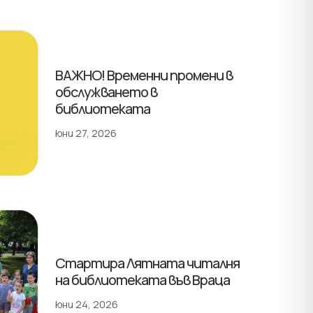
ВАЖНО! Временни промени в
обслужването в
библиотеката
юни 27, 2026
Стартира Лятната читалня
на библиотеката във Враца
юни 24, 2026