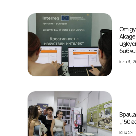
От ду
Акаде
изкус
библ
юли 3, 
Враца
„150 
юни 24,