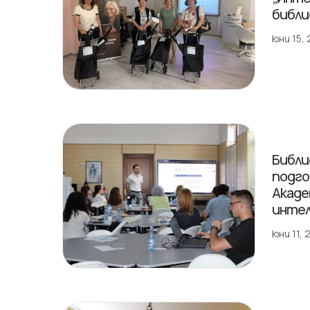
библи
юни 15,
Библи
подго
Акаде
инте
юни 11,