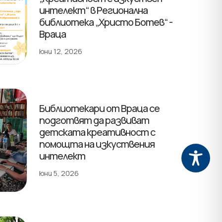
интелект“ в Регионална
библиотека „Христо Ботев“ -
Враца
юни 12, 2026
Библиотекари от Враца се
подготвят да развиват
детската креативност с
помощта на изкуствения
интелект
юни 5, 2026