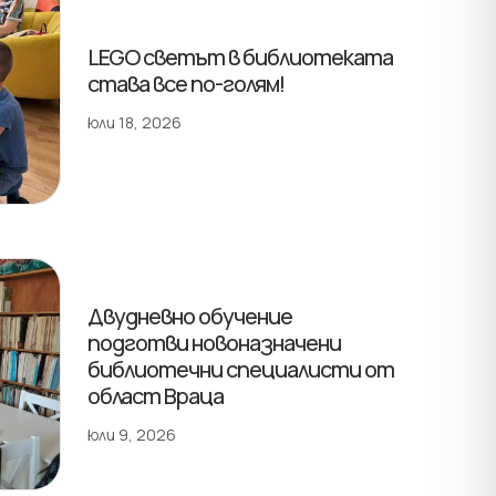
LEGO светът в библиотеката
става все по-голям!
юли 18, 2026
Двудневно обучение
подготви новоназначени
библиотечни специалисти от
област Враца
юли 9, 2026