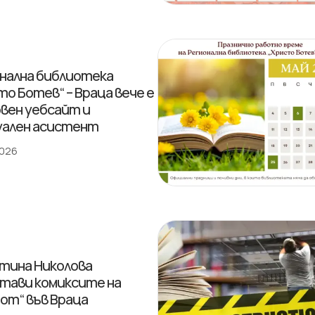
нална библиотека
то Ботев“ – Враца вече е
овен уебсайт и
ален асистент
2026
тина Николова
тави комиксите на
от“ във Враца