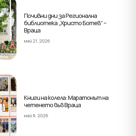
Почивни дни за Регионална
библиотека „Христо Ботев“ –
Враца
май 21, 2026
Книги на колела: Маратонът на
четенето във Враца
май 8, 2026