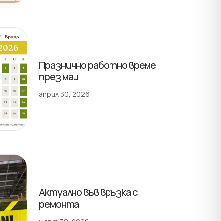
Празнично работно време
през май
април 30, 2026
Актуално във връзка с
ремонта