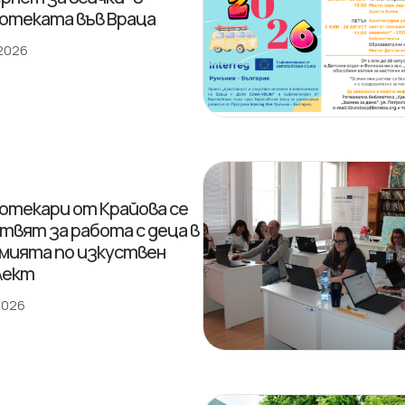
отеката във Враца
 2026
отекари от Крайова се
твят за работа с деца в
мията по изкуствен
лект
 2026