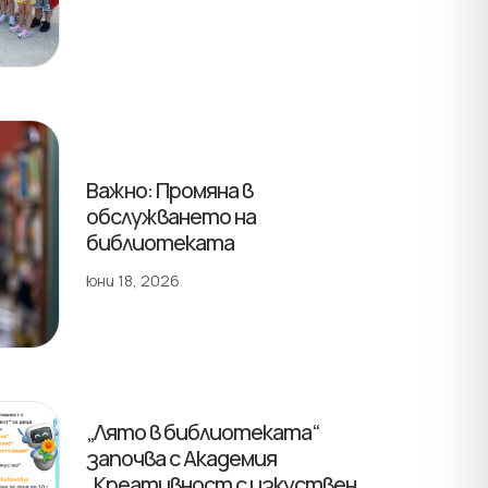
Важно: Промяна в
обслужването на
библиотеката
юни 18, 2026
„Лято в библиотеката“
започва с Академия
„Креативност с изкуствен