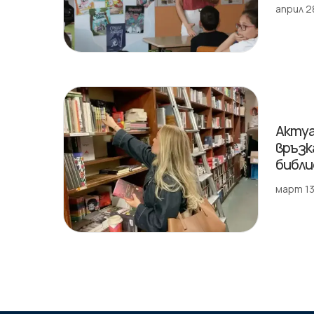
април 2
Актуа
връзк
библ
март 13