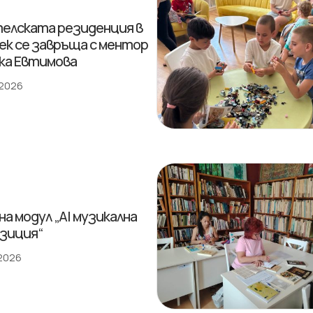
елската резиденция в
ек се завръща с ментор
ка Евтимова
 2026
на модул „AI музикална
зиция“
 2026