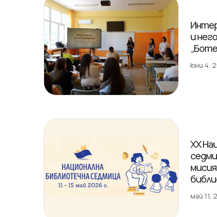
Интер
и нег
„Боте
юни 4, 
XX На
седми
мисия,
библи
май 11,