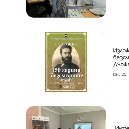
Излож
безсм
Държа
юни 22,
„Инте