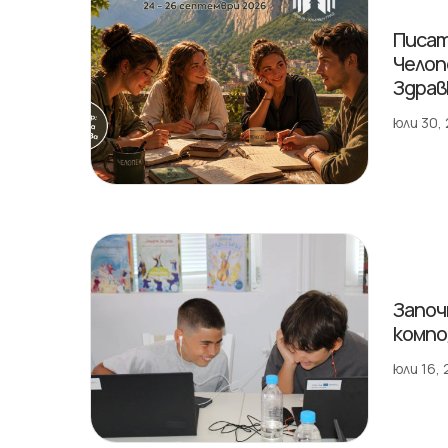
Писат
Челоп
Здрав
юли 30,
Започ
компо
юли 16,