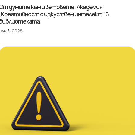
От думите към цветовете: Академия
„Креативност с изкуствен интелект“ в
библиотеката
юли 3, 2026