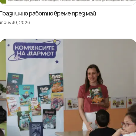
Празнично работно време през май
април 30, 2026