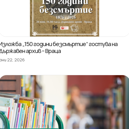
Изложба „150 години безсмъртие“ гостува на
Държавен архив – Враца
юни 22, 2026