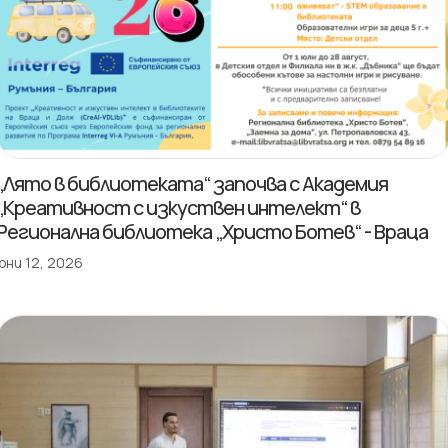
„Лято в библиотеката“ започва с Академия
„Креативност с изкуствен интелект“ в
Регионална библиотека „Христо Ботев“ - Враца
юни 12, 2026