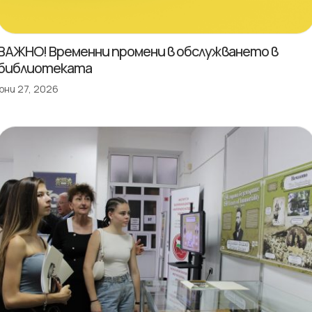
ВАЖНО! Временни промени в обслужването в
библиотеката
юни 27, 2026