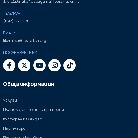
ж.к. „Дъбника" сграда на Пощата, ет. 2
ТЕЛЕФОН:
(092) 62 61 70
EMAIL:
libvratsa@libvratsa.org
ПОСЛЕДВАЙТЕ НИ:
Обща информация
Услуги
Планове, отчети, стратегия
Културен календар
Партньори
Профил на купувача