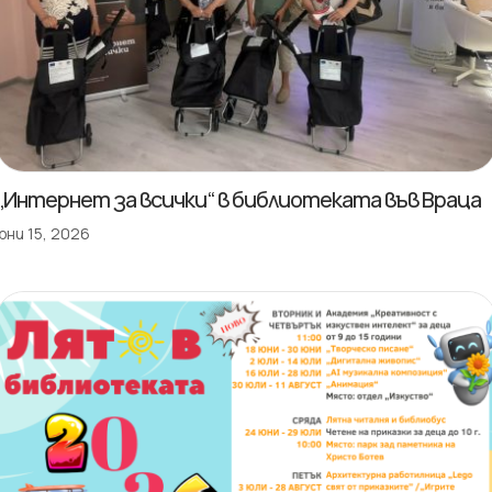
„Интернет за всички“ в библиотеката във Враца
юни 15, 2026