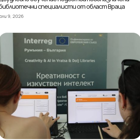
библиотечни специалисти от област Враца
юли 9, 2026