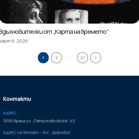
Вдъхновителки от „Карта на времето“
март 6, 2026
…
1
2
27
Контакти
АДРЕС:
3000 Враца ул. „Петропавловска" 43
АДРЕС НА ФИЛИАЛ – Ж.К „ДЪБНИКА"