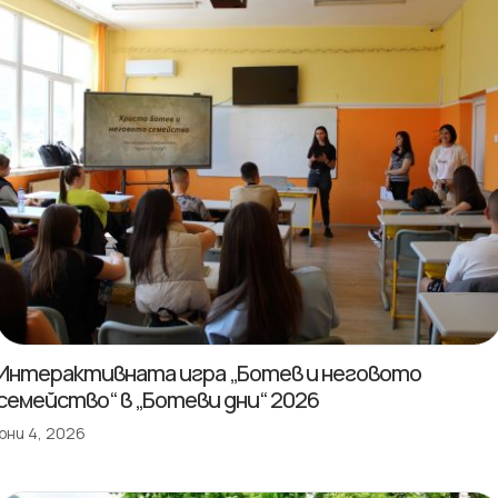
Интерактивната игра „Ботев и неговото
семейство“ в „Ботеви дни“ 2026
юни 4, 2026