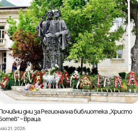
Почивни дни за Регионална библиотека „Христо
Ботев“ – Враца
май 21, 2026