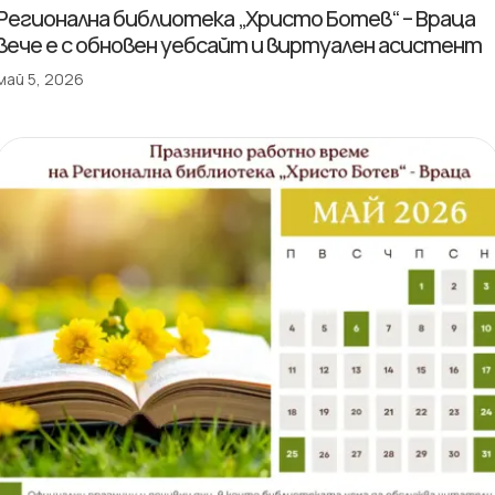
Регионална библиотека „Христо Ботев“ – Враца
вече е с обновен уебсайт и виртуален асистент
май 5, 2026