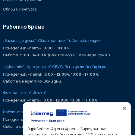
Обяви и конкурси
Работно време
„Заемна за дома", „Обща читалня" и Детски отдел
Понеделник - петък:
9:00 - 18:00 ч.
Събота:
9:00 - 14:00 ч.
(Важи само за „Заемна за дома“)
„Изкуство", „Краезнание", СБИО, Зона за тийнейджъри
Понеделник. - петък:
8:00 - 12:00ч. 13:00 - 17:00 ч.
Събота и неделя почивни дни.
Филиал – ж.к „Дъбника"
Понеделник - петък:
8:00 - 12:00ч. 13:00 - 17:00 ч.
✕
Работно време на хранилища:
Понеделник - петък:
9:00 - 17:00ч.
Събота и неделя почивни дни.
Здравейте! Аз съм Хриси – виртуалният
асистент на библиотеката 😊 Тук съм, за да