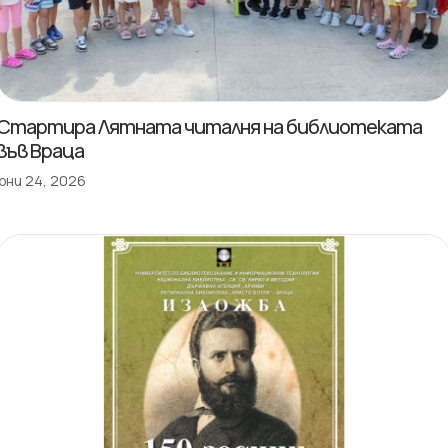
Стартира Лятната читалня на библиотеката
във Враца
юни 24, 2026