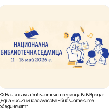
XX Национална библиотечна седмица във Враца:
„Една мисия, много гласове - библиотеките
обединяват“