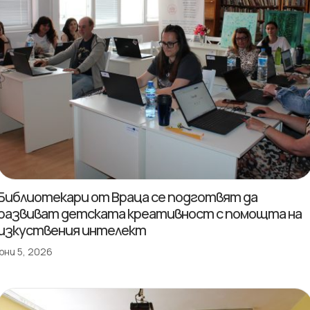
Библиотекари от Враца се подготвят да
развиват детската креативност с помощта на
изкуствения интелект
юни 5, 2026