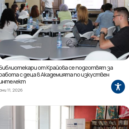
Библиотекари от Крайова се подготвят за
работа с деца в Академията по изкуствен
интелект
юни 11, 2026