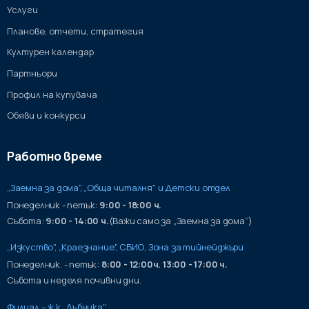
Услуги
Планове, отчети, стратегия
Културен календар
Партньори
Профил на купувача
Обяви и конкурси
Работно време
„Заемна за дома", „Обща читалня" и Детски отдел
Понеделник - петък:
9:00 - 18:00 ч.
Събота:
9:00 - 14:00 ч.
(Важи само за „Заемна за дома“)
„Изкуство", „Краезнание", СБИО, Зона за тийнейджъри
Понеделник. - петък:
8:00 - 12:00ч. 13:00 - 17:00 ч.
Събота и неделя почивни дни.
Филиал – ж.к „Дъбника"