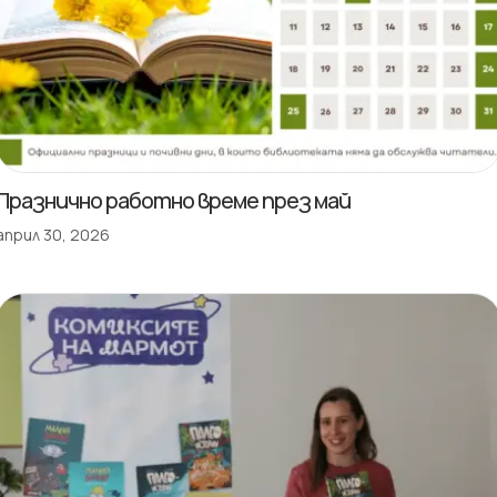
Празнично работно време през май
април 30, 2026