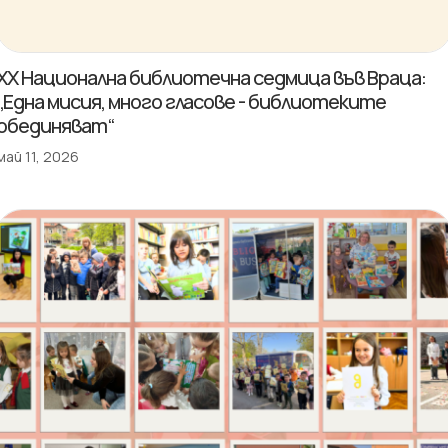
XX Национална библиотечна седмица във Враца:
„Една мисия, много гласове - библиотеките
обединяват“
май 11, 2026