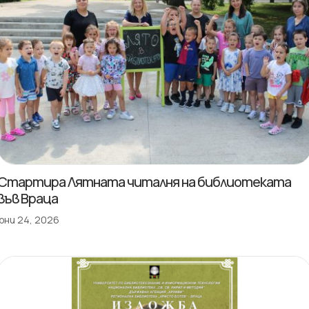
Стартира Лятната читалня на библиотеката
във Враца
юни 24, 2026