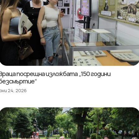
Враца посрещна изложбата „150 години
безсмъртие“
юни 24, 2026