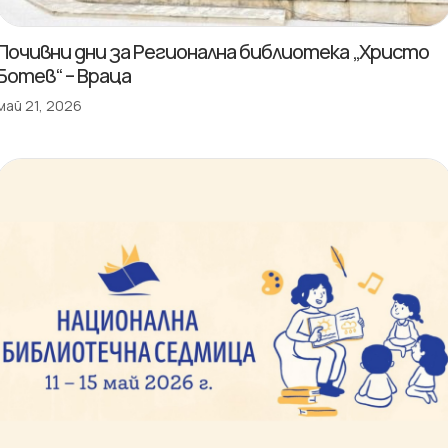
Почивни дни за Регионална библиотека „Христо
Ботев“ – Враца
май 21, 2026