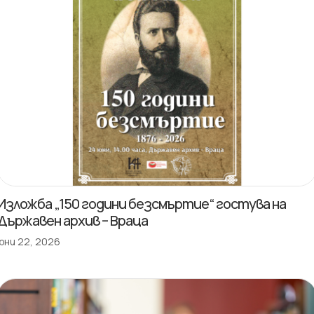
Изложба „150 години безсмъртие“ гостува на
Държавен архив – Враца
юни 22, 2026