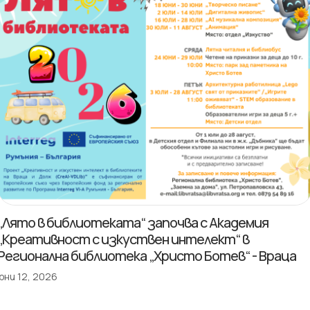
„Лято в библиотеката“ започва с Академия
„Креативност с изкуствен интелект“ в
Регионална библиотека „Христо Ботев“ - Враца
юни 12, 2026