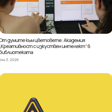
От думите към цветовете: Академия
„Креативност с изкуствен интелект“ в
библиотеката
юли 3, 2026