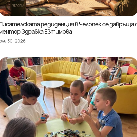
Писателската резиденция в Челопек се завръща 
ментор Здравка Евтимова
юли 30, 2026