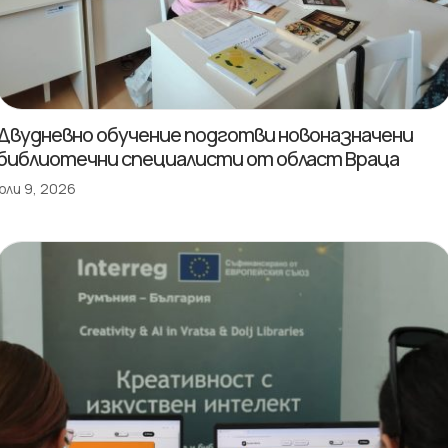
Двудневно обучение подготви новоназначени
библиотечни специалисти от област Враца
юли 9, 2026