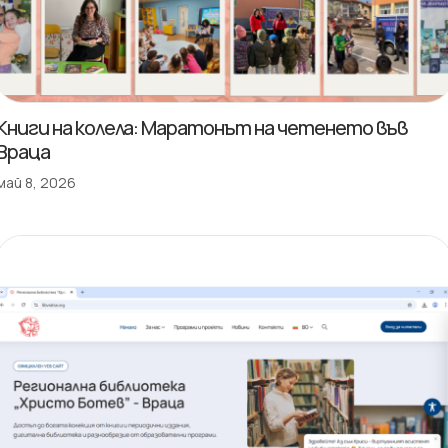
Книги на колела: Маратонът на четенето във
Враца
май 8, 2026