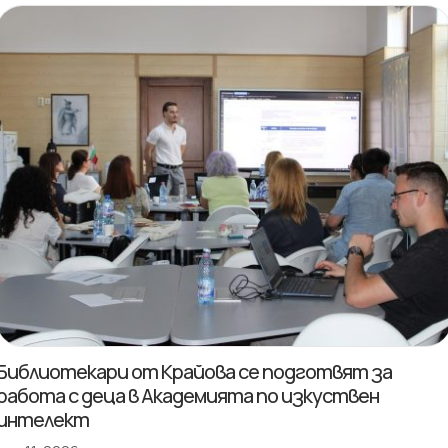
Библиотекари от Крайова се подготвят за
работа с деца в Академията по изкуствен
интелект