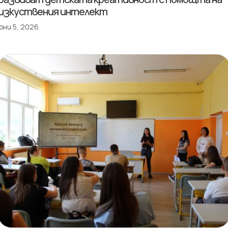
изкуствения интелект
юни 5, 2026