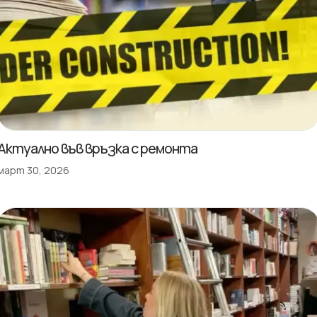
Актуално във връзка с ремонта
март 30, 2026