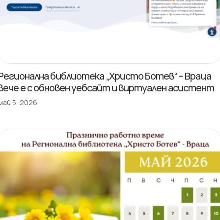
Регионална библиотека „Христо Ботев“ – Враца
вече е с обновен уебсайт и виртуален асистент
май 5, 2026