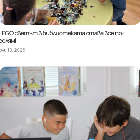
LEGO светът в библиотеката става все по-
голям!
юли 18, 2026