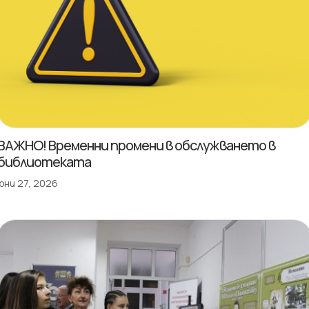
ВАЖНО! Временни промени в обслужването в
библиотеката
юни 27, 2026