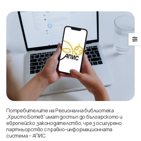
Потребителите на Регионална библиотека
„Христо Ботев“ имат достъп до българското и
европейско законодателство, чрез осигурено
партньорство с правно-информационната
система – АПИС.