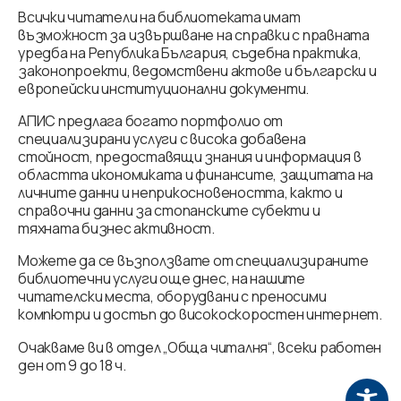
Всички читатели на библиотеката имат
възможност за извършване на справки с правната
уредба на Република България, съдебна практика,
законопроекти, ведомствени актове и български и
европейски институционални документи.
АПИС предлага богато портфолио от
специализирани услуги с висока добавена
стойност, предоставящи знания и информация в
областта икономиката и финансите, защитата на
личните данни и неприкосновеността, както и
справочни данни за стопанските субекти и
тяхната бизнес активност.
Можете да се възползвате от специализираните
библиотечни услуги още днес, на нашите
читателски места, оборудвани с преносими
компютри и достъп до високоскоростен интернет.
Очакваме ви в отдел „Обща читалня“, всеки работен
ден от 9 до 18 ч.