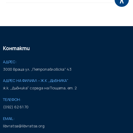
Контакти
АДРЕС:
3000 Враца ул. „Петропавловска" 43
АДРЕС НА ФИЛИАЛ – Ж.К „ДЪБНИКА"
ж.к. „Дъбника" сграда на Пощата, ет. 2
ТЕЛЕФОН:
(092) 62 61 70
EMAIL:
libvratsa@libvratsa.org