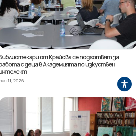
Библиотекари от Крайова се подготвят за
работа с деца в Академията по изкуствен
интелект
юни 11, 2026