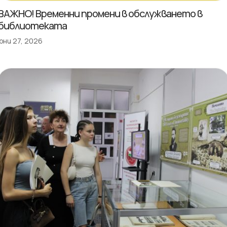
ВАЖНО! Временни промени в обслужването в
библиотеката
юни 27, 2026