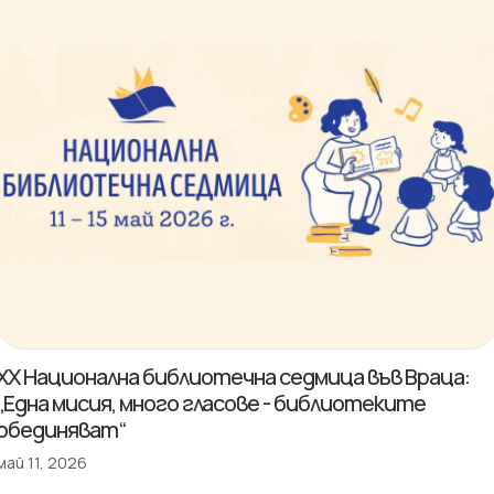
XX Национална библиотечна седмица във Враца:
„Една мисия, много гласове - библиотеките
обединяват“
май 11, 2026