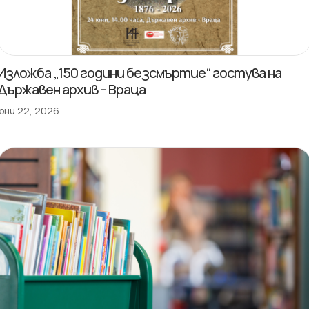
Изложба „150 години безсмъртие“ гостува на
Държавен архив – Враца
юни 22, 2026