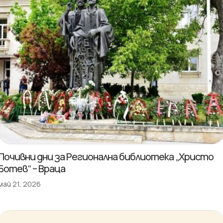
Почивни дни за Регионална библиотека „Христо
Ботев“ – Враца
май 21, 2026