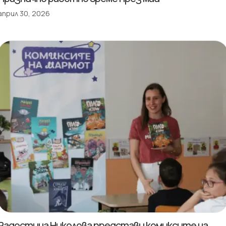
април 30, 2026
Радостина Николова представи комиксите на