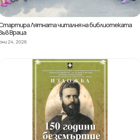
Стартира Лятната читалня на библиотеката
във Враца
юни 24, 2026