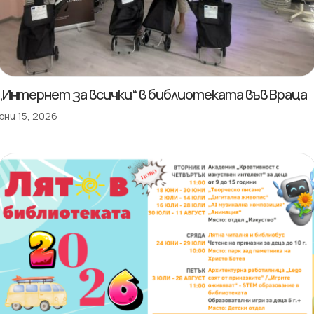
„Интернет за всички“ в библиотеката във Враца
юни 15, 2026