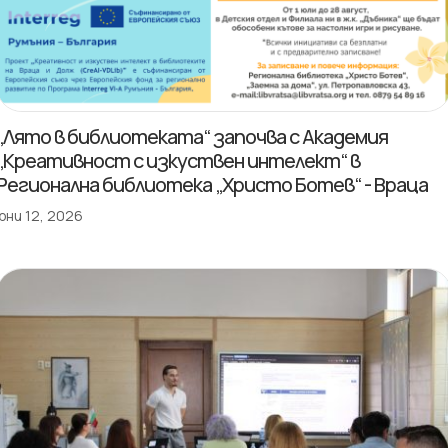
„Лято в библиотеката“ започва с Академия
„Креативност с изкуствен интелект“ в
Регионална библиотека „Христо Ботев“ - Враца
юни 12, 2026