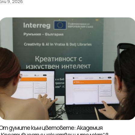
юли 9, 2026
От думите към цветовете: Академия
„Креативност с изкуствен интелект“ в