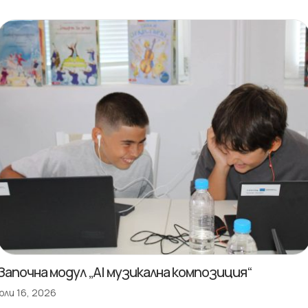
Започна модул „AI музикална композиция“
юли 16, 2026