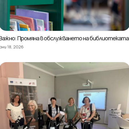
Важно: Промяна в обслужването на библиотеката
юни 18, 2026