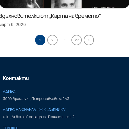
Вдъхновителки от „Карта на времето“
март 6, 2026
…
1
2
27
Контакти
АДРЕС:
3000 Враца ул. „Петропавловска" 43
АДРЕС НА ФИЛИАЛ – Ж.К „ДЪБНИКА"
ж.к. „Дъбника" сграда на Пощата, ет. 2
ТЕЛЕФОН: