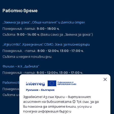
Работно време
„Заемна за дома", „Обща читалня" и Детски отдел
Понеделник - петък:
9:00 - 18:00 ч.
Събота:
9:00 - 14:00 ч.
(Важи само за „Заемна за дома“)
„Изкуство", „Краезнание", СБИО, Зона за тийнейджъри
Понеделник. - петък:
8:00 - 12:00ч. 13:00 - 17:00 ч.
Събота и неделя почивни дни.
Филиал – ж.к „Дъбника"
Понеделник - петък:
8:00 - 12:00ч. 13:00 - 17:00 ч.
✕
Работно време на хранилища:
Понеделник - петък:
9:00 - 17:00ч.
Събота и неделя почивни дни.
Здравейте! Аз съм Хриси – виртуалният
асистент на библиотеката 😊 Тук съм, за да
ви помогна да откриете книги, услуги и
полезна информация бързо и