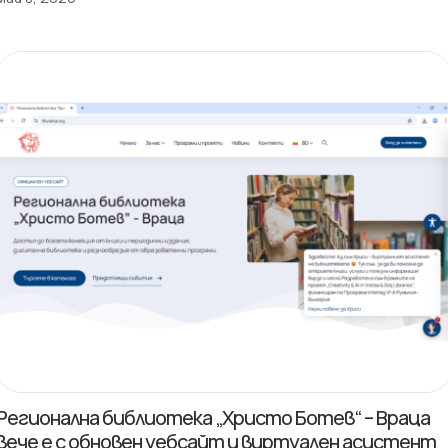
Регионална библиотека „Христо Ботев“ – Враца
вече е с обновен уебсайт и виртуален асистент