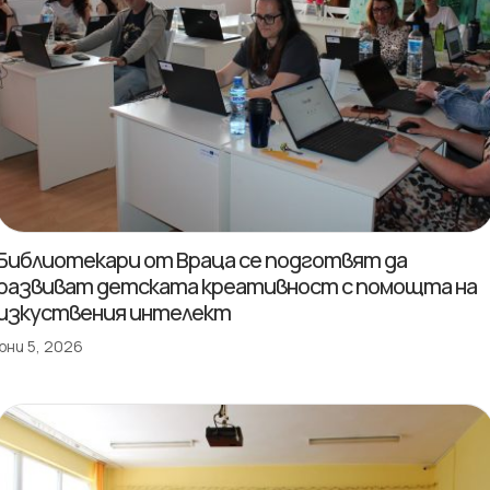
Библиотекари от Враца се подготвят да
развиват детската креативност с помощта на
изкуствения интелект
юни 5, 2026