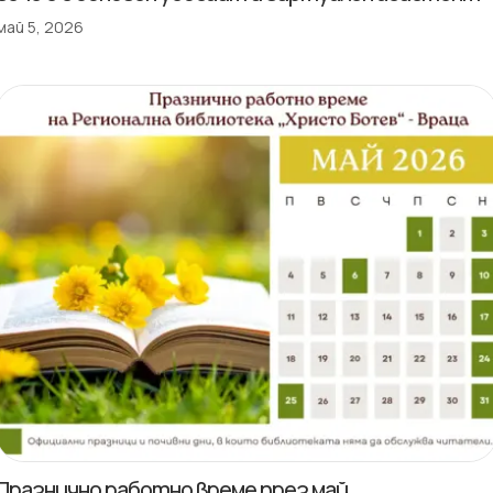
май 5, 2026
Празнично работно време през май