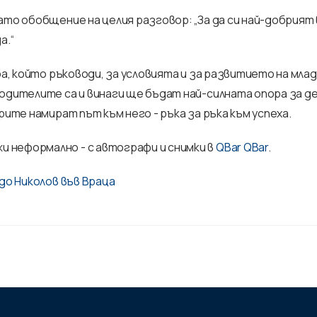
ато обобщение на целия разговор: „За да си най-добрият 
а.“
ба, който ръководи, за условията и за развитието на мла
родителите са и винаги ще бъдат най-силната опора за д
рите намират път към него - ръка за ръка към успеха.
 неформално - с автографи и снимки в
QBar QBar
.
до Николов във Враца