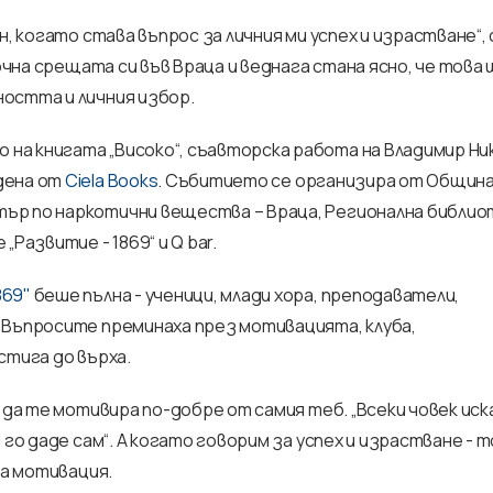
, когато става въпрос за личния ми успех и израстване“, 
чна срещата си във Враца и веднага стана ясно, че това 
остта и личния избор.
а книгата „Високо“, съавторска работа на Владимир Ни
дена от
Ciela Books
. Събитието се организира от Общин
ър по наркотични вещества – Враца, Регионална библио
Развитие - 1869“ и Q bar.
869"
беше пълна - ученици, млади хора, преподаватели,
 Въпросите преминаха през мотивацията, клуба,
стига до върха.
 да те мотивира по-добре от самия теб. „Всеки човек иск
го даде сам“. А когато говорим за успех и израстване - т
на мотивация.