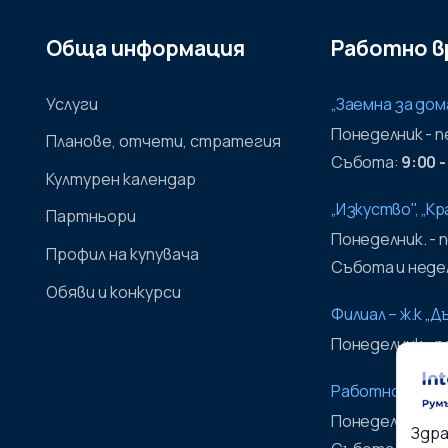
Обща информация
Работно в
Услуги
„Заемна за дом
Понеделник - 
Планове, отчети, стратегия
Събота:
9:00 -
Културен календар
„Изкуство", „К
Партньори
Понеделник. - 
Профил на купувача
Събота и недел
Обяви и конкурси
Филиал – ж.к „Д
Понеделник - 
Работно време
Понеделник - 
Здра