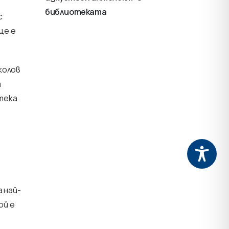
библиотеката
с
ще е
колов
а
тека
а най-
ой е