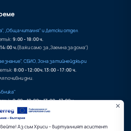
реме
а", „Обща читалня" и Детски отдел
петък:
9:00 - 18:00 ч.
 14:00 ч.
(Важи само за „Заемна за дома“)
раезнание", СБИО, Зона за тийнейджъри
петък:
8:00 - 12:00ч. 13:00 - 17:00 ч.
я почивни дни.
ъбника"
петък:
8:00 - 12:00ч. 13:00 - 17:00 ч.
✕
 на хранилища:
петък:
9:00 - 17:00ч.
вейте! Аз съм Хриси – виртуалният асистент