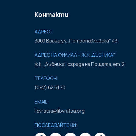
Контакти
АДРЕС:
3000 Враца ул. „Петропавловска" 43
АДРЕС НА ФИЛИАЛ – Ж.К „ДЪБНИКА"
ж.к. „Дъбника" сграда на Пощата, ет. 2
ТЕЛЕФОН:
(092) 62 61 70
EMAIL:
libvratsa@libvratsa.org
ПОСЛЕДВАЙТЕ НИ: