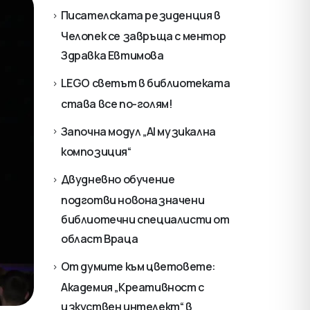
Писателската резиденция в
Челопек се завръща с ментор
Здравка Евтимова
LEGO светът в библиотеката
става все по-голям!
Започна модул „AI музикална
композиция“
Двудневно обучение
подготви новоназначени
библиотечни специалисти от
област Враца
От думите към цветовете:
Академия „Креативност с
изкуствен интелект“ в