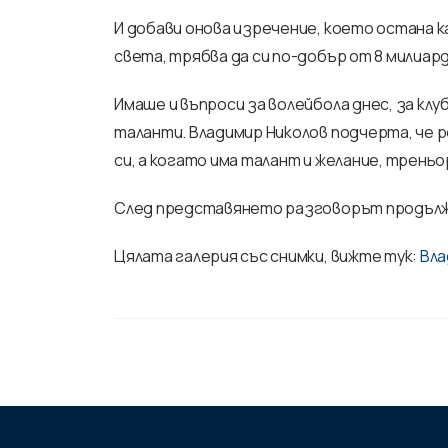
И добави онова изречение, което остана к
света, трябва да си по-добър от 8 милиард
Имаше и въпроси за волейбола днес, за клу
таланти. Владимир Николов подчерта, че 
си, а когато има талант и желание, треньо
След представянето разговорът продължи
Цялата галерия със снимки, вижте тук:
Вла