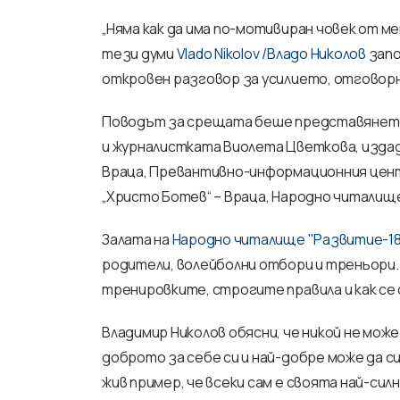
„Няма как да има по-мотивиран човек от мен
тези думи
Vlado Nikolov /Владо Николов
запо
откровен разговор за усилието, отговорн
Поводът за срещата беше представянето н
и журналистката Виолета Цветкова, изда
Враца, Превантивно-информационния цент
„Христо Ботев“ – Враца, Народно читалище „
Залата на
Народно читалище "Развитие-1
родители, волейболни отбори и треньори.
тренировките, строгите правила и как се 
Владимир Николов обясни, че никой не може
доброто за себе си и най-добре може да си 
жив пример, че всеки сам е своята най-сил