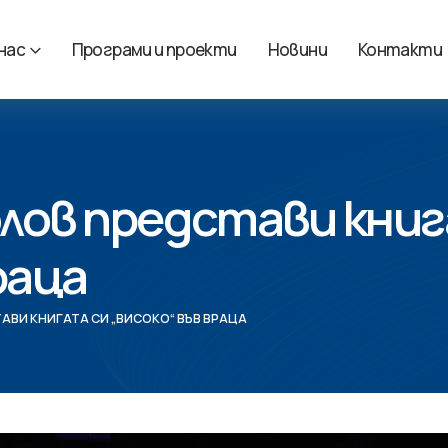
 нас
Програми и проекти
Новини
Контакти
лов представи книг
раца
ВИ КНИГАТА СИ „ВИСОКО“ ВЪВ ВРАЦА