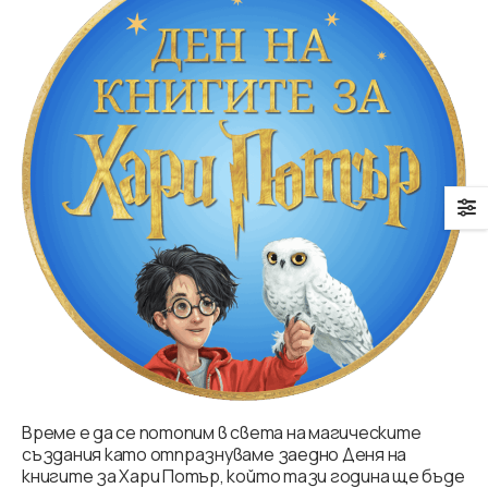
Време е да се потопим в света на магическите
създания като отпразнуваме заедно Деня на
книгите за Хари Потър, който тази година ще бъде