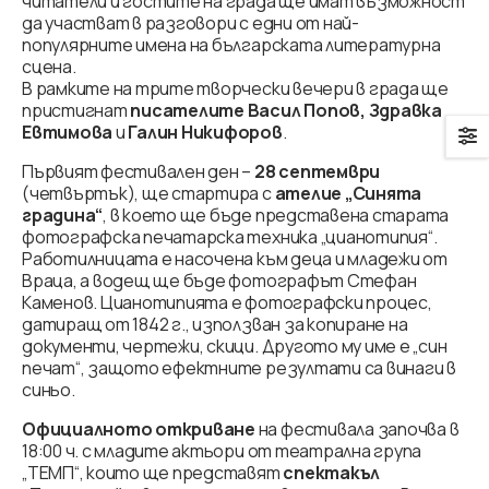
читатели и гостите на града ще имат възможност
да участват в разговори с едни от най-
популярните имена на българската литературна
сцена.
В рамките на трите творчески вечери в града ще
пристигнат
писателите Васил Попов, Здравка
Евтимова
и
Галин Никифоров
.
Първият фестивален ден –
28 септември
(четвъртък), ще стартира с
ателие „Синята
градина“
, в което ще бъде представена старата
фотографска печатарска техника „цианотипия“.
Работилницата е насочена към деца и младежи от
Враца, а водещ ще бъде фотографът Стефан
Каменов. Цианотипията е фотографски процес,
датиращ от 1842 г., използван за копиране на
документи, чертежи, скици. Другото му име е „син
печат“, защото ефектните резултати са винаги в
синьо.
Официалното откриване
на фестивала започва в
18:00 ч. с младите актьори от театрална група
„ТЕМП“, които ще представят
спектакъл