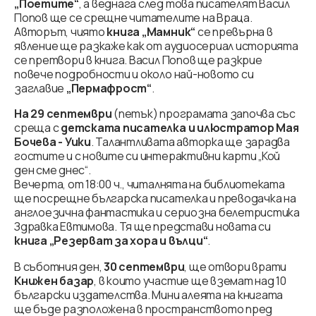
„Поетите“
, а веднага след това писателят Васил
Попов ще се срещне читателите на Враца.
Авторът, чиято
книга „Мамник“
се превърна в
явление ще разкаже как от аудиосериал историята
се претвори в книга. Васил Попов ще разкрие
повече подробности и около най-новото си
заглавие
„Пермафрост“
.
На 29 септември
(петък) програмата започва със
среща с
детската писателка и илюстратор Мая
Бочева - Уики
. Талантливата авторка ще зарадва
гостите и с новите си интерактивни карти „Кой
ден сме днес“.
Вечерта, от 18:00 ч., читалнята на библиотеката
ще посрещне българска писателка и преводачка на
англоезична фантастика и сериозна белетристика
Здравка Евтимова. Тя ще представи новата си
книга „Резерват за хора и вълци“
.
В съботния ден,
30 септември
, ще отвори врати
Книжен базар
, в които участие ще вземат над 10
български издателства. Мини алеята на книгата
ще бъде разположена в пространството пред