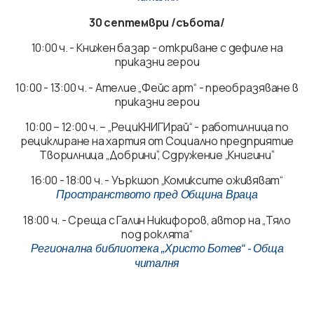
30 септември /събота/
10:00 ч. - Книжен базар - откриване с дефиле на
приказни герои
10:00 - 13:00 ч. - Ателие „Фейс арт“ - преобразяване в
приказни герои
10:00 – 12:00 ч. – „РециКНИГИрай“ - работилница по
рециклиране на хартия от Социално предприятие
Творилница „Добрини”, Сдружение „Книгини”
16:00 - 18:00 ч. - Уъркшоп „Комиксите оживяват“
Пространството пред Община Враца
18:00 ч. - Среща с Галин Никифоров, автор на „Тяло
под роклята“
Регионална библиотека „Христо Ботев“ - Обща
читалня