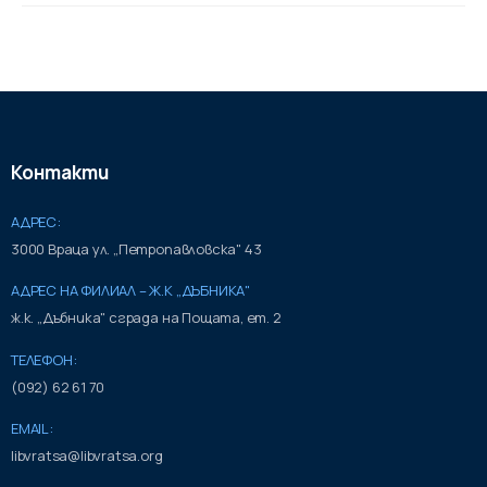
Контакти
АДРЕС:
3000 Враца ул. „Петропавловска" 43
АДРЕС НА ФИЛИАЛ – Ж.К „ДЪБНИКА"
ж.к. „Дъбника" сграда на Пощата, ет. 2
ТЕЛЕФОН:
(092) 62 61 70
EMAIL:
libvratsa@libvratsa.org