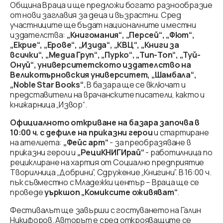
Община Враца и ще предложи богато разнообразие
от нови заглавия за деца и възрастни. Сред
участниците ще бъдат националните и местни
издателства:
„Книгомания“, „Персей“, „Фют“,
„Екрие“, „Ерове“, „Изида“, „КВЦ“, „Книги за
всички“, „Медиа Груп“, „Пурко“, „Тип-Топ“, „Туй-
Онуй“, университетското издателство на
Великотърновския университет, „Шамбала“,
„
Noble Star Books“.
В базара ще се включат и
представители на врачанските писатели, както и
книжарница „Извор“.
Официалното откриване на базара започва в
10:00 ч. с дефиле на приказни герои
и стартиране
на ателиета:
„Фейс арт“
- за преобразяване в
приказни герои и
„РециКНИГИрай“
- работилница по
рециклиране на хартия от Социално предприятие
Творилница „Добрини”, Сдружение „Книгини”. В 16:00 ч.
пък съвместно с Младежки център – Враца ще се
проведе
уъркшоп „Комиксите оживяват“
.
Фестивалът ще завърши с гостуването на Галин
Никифоров. Авторът е сред открояващите се