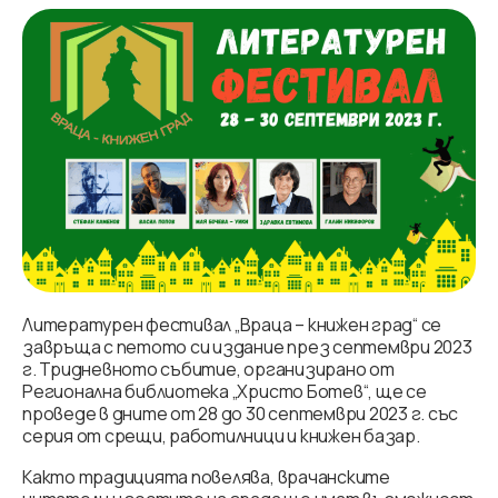
Литературен фестивал „Враца – книжен град“ се
завръща с петото си издание през септември 2023
г. Тридневното събитие, организирано от
Регионална библиотека „Христо Ботев“, ще се
проведе в дните от 28 до 30 септември 2023 г. със
серия от срещи, работилници и книжен базар.
Както традицията повелява, врачанските