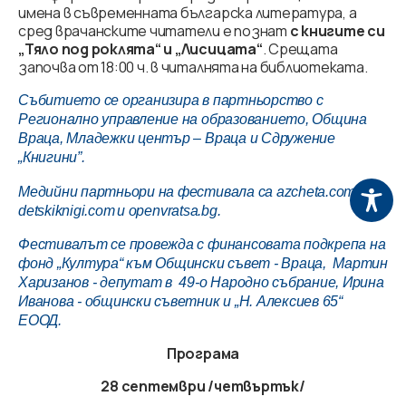
имена в съвременната българска литература, а
сред врачанските читатели е познат
с книгите си
„Тяло под роклята“ и „Лисицата“
. Срещата
започва от 18:00 ч. в читалнята на библиотеката.
Събитието се организира в партньорство с
Регионално управление на образованието, Община
Враца, Младежки център – Враца и Сдружение
„Книгини”.
,
Медийни партньори на фестивала са
azcheta.com
detskiknigi.com
и
openvratsa.bg
.
Фестивалът се провежда с финансовата подкрепа на
фонд „Култура“ към Общински съвет - Враца, Мартин
Харизанов - депутат в 49-о Народно събрание, Ирина
Иванова - общински съветник и „Н. Алексиев 65“
ЕООД
.
Програма
28 септември /четвъртък/