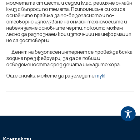
момчетата от шести и седми клас, решихме онлайн
куиз с въпроси по темата. Припомнихме си кои са
основните правила за по-безопасното и по-
отговорно използване на онлайн технологиите и
набелязахме основните черти, по които можем
лесно да разпознаем кои източници на информация
не са достоверни.
Денят на безопасен интернет се провежда всяка
година през февруари, за да се повиши
осведомеността сред децата и младите хора.
Още снимки, можете да разгледате
тук!
Контакти