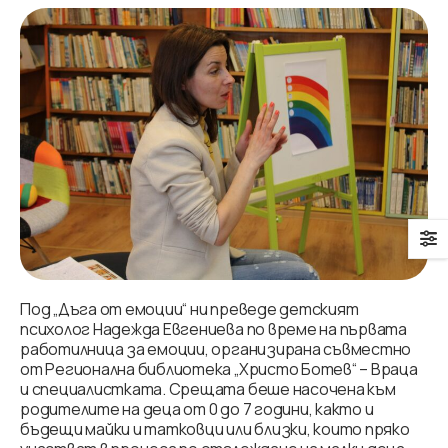
Под „Дъга от емоции“ ни преведе детският
психолог Надежда Евгениева по време на първата
работилница за емоции, организирана съвместно
от Регионална библиотека „Христо Ботев“ – Враца
и специалистката. Срещата беше насочена към
родителите на деца от 0 до 7 години, както и
бъдещи майки и татковци или близки, които пряко