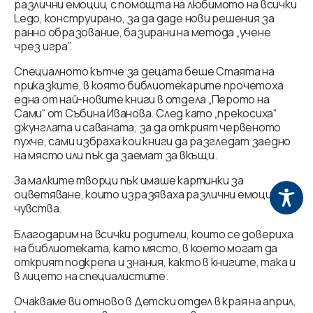
различни емоции, с помощта на любимото на всички
Lego, конструирано, за да даде нови решения за
ранно образование, базирани на метода „учене
чрез игра”.
Специалното кътче за децата беше Стаята на
приказките, в която библиотекарите прочетоха
една от най-новите книги в отдела „Перото на
Сами“ от Събина Иванова. След като „прекосиха“
джунглата и саваната, за да открият червеното
пухче, сами избраха кои книги да разгледат заедно
на място или пък да заемат за вкъщи.
За малките творци пък имаше картинки за
оцветяване, които изразяваха различни емоции и
чувства.
Благодарим на всички родители, които се довериха
на библиотеката, като място, в което могат да
открият подкрепа и знания, както в книгите, така и
в лицето на специалистите.
Очакваме ви отново в Детски отдел в края на април,