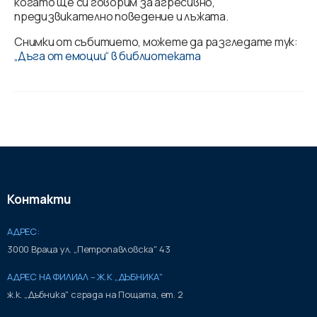
когато ще си говорим за агресивно,
предизвикателно поведение и лъжата.
Снимки от събитието, можете да разгледате тук:
„Дъга от емоции“ в библиотеката
Контакти
АДРЕС:
3000 Враца ул. „Петропавловска" 43
АДРЕС НА ФИЛИАЛ – Ж.К „ДЪБНИКА"
ж.к. „Дъбника" сграда на Пощата, ет. 2