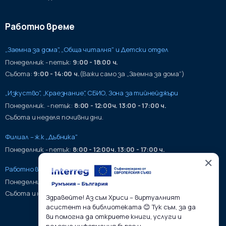
Работно време
„Заемна за дома", „Обща читалня" и Детски отдел
Понеделник - петък:
9:00 - 18:00 ч.
Събота:
9:00 - 14:00 ч.
(Важи само за „Заемна за дома“)
„Изкуство", „Краезнание", СБИО, Зона за тийнейджъри
Понеделник. - петък:
8:00 - 12:00ч. 13:00 - 17:00 ч.
Събота и неделя почивни дни.
Филиал – ж.к „Дъбника"
Понеделник - петък:
8:00 - 12:00ч. 13:00 - 17:00 ч.
✕
Работно време на хранилища:
Понеделник - петък:
9:00 - 17:00ч.
Събота и неделя почивни дни.
Здравейте! Аз съм Хриси – виртуалният
асистент на библиотеката 😊 Тук съм, за да
ви помогна да откриете книги, услуги и
полезна информация бързо и