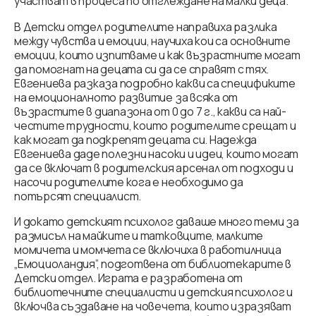
участват в процеса по отглеждане на малки деца.
В Детски отдел родителите направиха разлика
между чувства и емоции, научиха кои са основните
емоции, които
изпитваме и как възрастните могат
да помогнат на децата си да се справят с тях.
Евгениева разказа подробно какви са спецификите
на емоционалното развитие за всяка от
възрастите в диапазона от 0 до 7 г., какви са най-
честите трудности, които родителите срещат и
как могат да подкрепят децата си. Надежда
Евгениева даде полезни насоки и идеи, които могат
да се включат в родителския арсенал от подходи и
насочи родителите кога е необходимо да
потърсят специалист.
И докато детският психолог даваше много теми за
размисъл на майките и татковците, малките
момичета и момчета се включиха в работилница
„Емоциоландия”, подготвена от библиотекарите в
Детски отдел. Играта е разработена от
библиотечните специалисти и детския психолог и
включва създаване на човечета, които изразяват