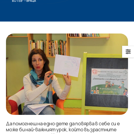
БОТЕВ“ – ВРАЦА
Да
помогнеш на едно дете да повярва в себе си е
може би най-важният урок, който възрастните