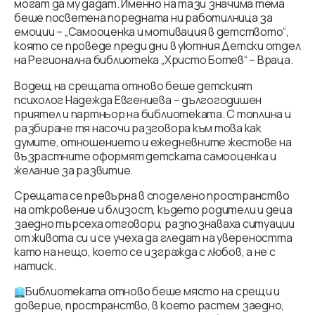
могат да му дадат. Именно на тази значима тема
беше посветена поредната ни работилница за
емоции – „Самооценка и мотивация в детството“,
която се проведе преди дни в уютния Детски отдел
на Регионална библиотека „Христо Ботев“ – Враца.
Водещ на срещата отново беше детският
психолог Надежда Евгениева – дългогодишен
приятел и партньор на библиотеката. С топлина и
разбиране тя насочи разговора към това как
думите, отношението и ежедневните жестове на
възрастните оформят детската самооценка и
желание за развитие.
Срещата се превърна в споделено пространство
на откровение и близост, където родители и деца
заедно търсеха отговори, разпознаваха ситуации
от живота си и се учеха да гледат на увереността
като на нещо, което се изгражда с любов, а не с
натиск.
Библиотеката отново беше място на срещи и
доверие, пространство, в което растем заедно,