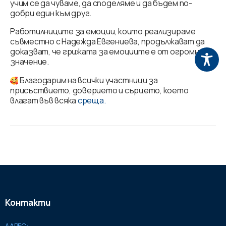
учим се да чуваме, да споделяме и да бъдем по-
добри един към друг.
Работилниците за емоции, които реализираме
съвместно с Надежда Евгениева, продължават да
доказват, че грижата за емоциите е от огромно
значение.
Благодарим на всички участници за
присъствието, доверието и сърцето, което
влагат във всяка
среща.
Контакти
АДРЕС: