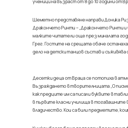
ученици на възраст от 8 до 10 години от В
Шеметно представяне направи Доника Ризо
Дракончето Ринти – „Дракончето Ринти и 
малките читатели още през миналата годи
Грег. Гостите на срещата обаче останаха
дело на детски танцов състав и съживява 
Десетки деца от Враца се потопиха в атм
Възраждането в творителницата „О писмен
как предците им са писали буквите в таблич
в първите класни училища в тогавашните 
владичество. Кои са били предметите, коит