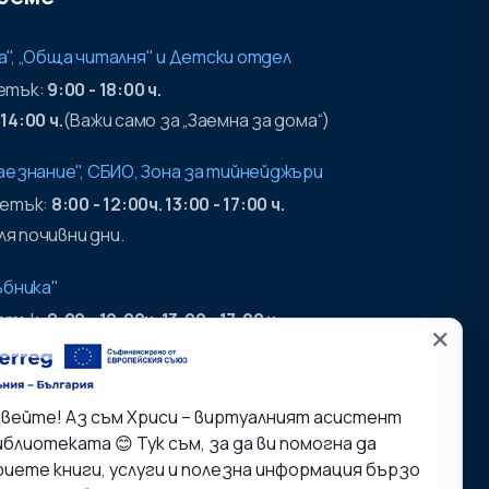
а", „Обща читалня" и Детски отдел
петък:
9:00 - 18:00 ч.
 14:00 ч.
(Важи само за „Заемна за дома“)
раезнание", СБИО, Зона за тийнейджъри
петък:
8:00 - 12:00ч. 13:00 - 17:00 ч.
я почивни дни.
ъбника"
петък:
8:00 - 12:00ч. 13:00 - 17:00 ч.
✕
 на хранилища:
петък:
9:00 - 17:00ч.
вейте! Аз съм Хриси – виртуалният асистент
я почивни дни.
иблиотеката 😊 Тук съм, за да ви помогна да
иете книги, услуги и полезна информация бързо