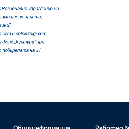
 Регионално управление на
промишлена палата,
ини”.
a.com
и
detskiknigi.com
.
фонд „Култура“ при
 подкрепата на „Н.
Обща информация
Работно в