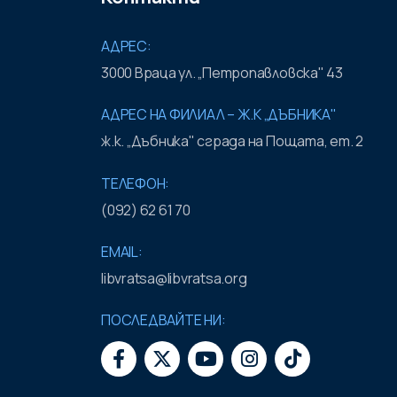
АДРЕС:
3000 Враца ул. „Петропавловска" 43
АДРЕС НА ФИЛИАЛ – Ж.К „ДЪБНИКА"
ж.к. „Дъбника" сграда на Пощата, ет. 2
ТЕЛЕФОН:
(092) 62 61 70
EMAIL:
libvratsa@libvratsa.org
ПОСЛЕДВАЙТЕ НИ: