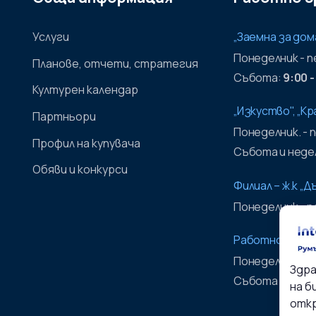
Услуги
„Заемна за дом
Понеделник - 
Планове, отчети, стратегия
Събота:
9:00 -
Културен календар
„Изкуство", „К
Партньори
Понеделник. - 
Профил на купувача
Събота и недел
Обяви и конкурси
Филиал – ж.к „Д
Понеделник - 
Работно време
Понеделник - 
Здра
Събота и недел
на б
откр