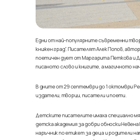
Едни от най-популярните съвременни тво
книжен град”. Писателят Алек Попов, авто
поетичен дует от Маргарита Петкова и Д
писаното слово и книгите, а магичното на
В дните от 29 септември до 1 октомври Р
издатели, творци, писатели и поети.
Детските писателите имаха специално мя
детска академия за добри обноски Невена
наръчник по етикет за деца и родители на