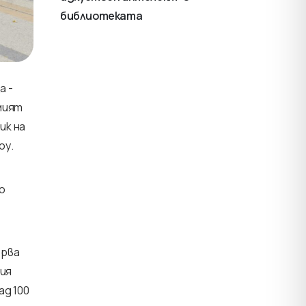
библиотеката
а -
имият
ик на
оу.
о
ърва
вия
ад 100