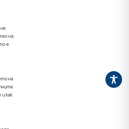
 на
тел на
то е
ето на
итните
 и как