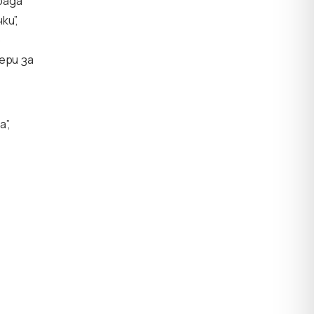
рада
ки”,
о
ери за
”,