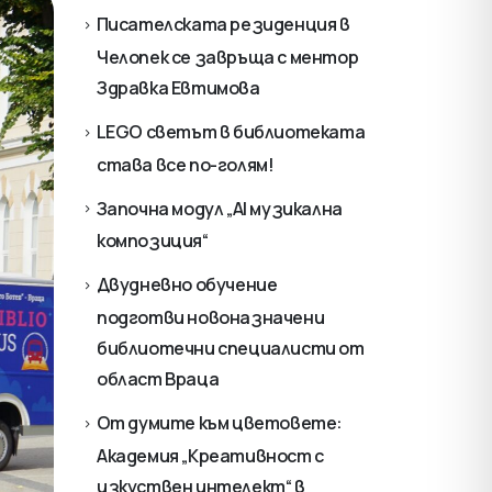
Писателската резиденция в
Челопек се завръща с ментор
Здравка Евтимова
LEGO светът в библиотеката
става все по-голям!
Започна модул „AI музикална
композиция“
Двудневно обучение
подготви новоназначени
библиотечни специалисти от
област Враца
От думите към цветовете:
Академия „Креативност с
изкуствен интелект“ в