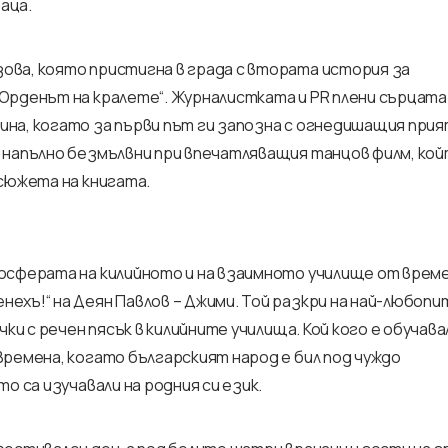
раца.
ва, която пристигна в града с втората история за
Орденът на кралете“. Журналистката и PR плени сърцата
на, когато за първи път ги запозна с огнедишащия прия
 напълно безмълвни при впечатляващия танцов филм, кой
сюжета на книгата.
осферата на килийното и на взаимното училище от врем
ехъ!“ на Деян Павлов – Джими. Той разкри на най-любоп
ки с речен пясък в килийните училища. Кой кого е обучавал
времена, когато българският народ е бил под чуждо
о са изучавали на родния си език.