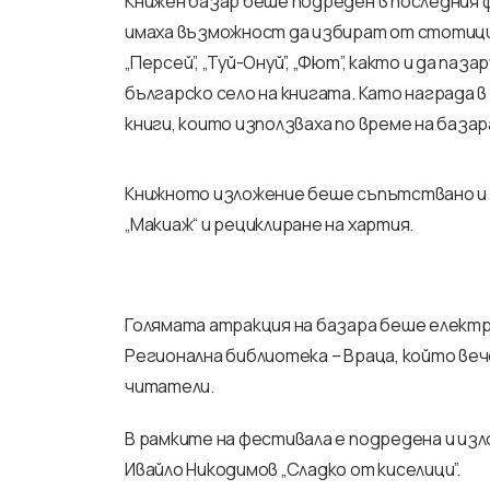
Книжен базар беше подреден в последния ф
имаха възможност да избират от стотици за
„Персей”, „Туй-Онуй”, „Фют”, както и да па
българско село на книгата. Като награда в
книги, които използваха по време на базар
Книжното изложение беше съпътствано и о
„Макиаж“ и рециклиране на хартия.
Голямата атракция на базара беше електр
Регионална библиотека – Враца, който веч
читатели.
В рамките на фестивала е подредена и из
Ивайло Никодимов „Сладко от киселици”.