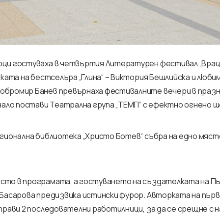
рци гостуваха в четвъртия Литературен фестивал „Врац
рката на бестселъра „Глина“ – Виктория Бешлийска и люб
обромир Банев превърнаха фестивалните вечери в празн
чало постави Театрална група „ТЕМП“ с ефектно огнено ш
егионална библиотека „Христо Ботев“ събра на едно мяст
сто в програмата, а гостуването на създателката на П
 Басарова предизвика истински фурор. Авторката на пър
прави 2 последователни работилници, за да се срещне с н