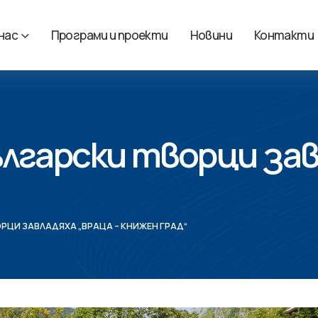
 нас
Програми и проекти
Новини
Контакти
лгарски творци зав
РЦИ ЗАВЛАДЯХА „ВРАЦА – КНИЖЕН ГРАД“