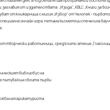
естивален ден, а под белите шатри врачани и гости на г
главия от издателствата: „Изида”, „КВЦ”, „Книги за всич
заруват от книжарница с мисия „Извор” от Челопек - първот
 специална онлайн игра, петима късметлии спечелиха вауч
а.
т творчески работилници, сред които ателие „Глаголица
ическият библиобус на
е пътува към своите първи
ложба на карикатуриста