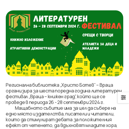
Регионална библиотека „Христо Ботев” – Враца
организира за шеста поредна година литературен
фестивал „Враца – книжен град”, който ще се
проведе в периода 26 - 28 септември 2024 г.
Мащабното събитие има за цел да събере на
едно място издателства, писатели и читатели,
които да стимулират дебата за положителния
ефект от четенето, да вдъхновят младите хора,