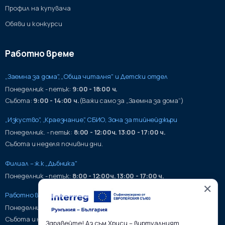
Профил на купувача
Обяви и конкурси
Работно време
„Заемна за дома", „Обща читалня" и Детски отдел
Понеделник - петък:
9:00 - 18:00 ч.
Събота:
9:00 - 14:00 ч.
(Важи само за „Заемна за дома“)
„Изкуство", „Краезнание", СБИО, Зона за тийнейджъри
Понеделник. - петък:
8:00 - 12:00ч. 13:00 - 17:00 ч.
Събота и неделя почивни дни.
Филиал – ж.к „Дъбника"
Понеделник - петък:
8:00 - 12:00ч. 13:00 - 17:00 ч.
✕
Работно време на хранилища:
Понеделник - петък:
9:00 - 17:00ч.
Събота и неделя почивни дни.
Здравейте! Аз съм Хриси – виртуалният