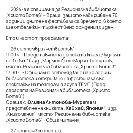
2024-а е специална за Регионална библиотека
„Христо Ботев“ – Враца, защото навършваме 70
години и дните на фестивала са времето, в което
ще отбележим тържествено рождения си ден.
Eто и част от програмата:
26 септември /четвъртък/
11:00 ч. - Представяне на детската книга „Чудният
нов свят“ (изд. „Мармот“) от Марин Трошанов,
място: Регионална библиотека „Христо Ботев“
17:30 ч. - Официално отбелязване на 70 години
библиотека и откриване на фестинала със
спектакъл на театрална група ТЕМП (Пред
сградата на Регионална библиотека „Христо
Ботев“)
Среща с
Юлияна Антонова-Мурата
и
представяне на книгата
„Хай хай, Япония“
, изд.
„Книгомания“, място: Регионална библиотека
„Христо Ботев“ - Обща читалня
27 септември /петък/