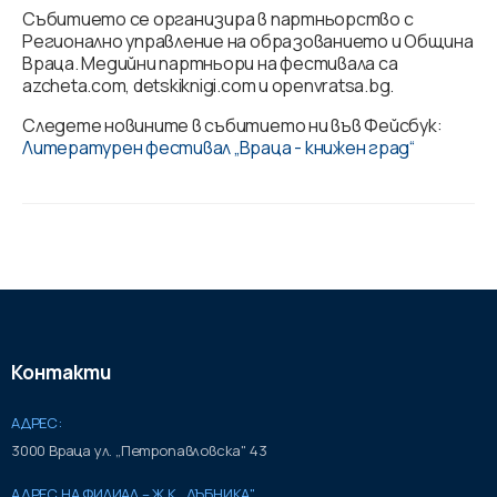
Събитието се организира в партньорство с
Регионално управление на образованието и Община
Враца. Медийни партньори на фестивала са
azcheta.com, detskiknigi.com и openvratsa.bg.
Следете новините в събитието ни във Фейсбук:
Литературен фестивал „Враца - книжен град“
Контакти
АДРЕС:
3000 Враца ул. „Петропавловска" 43
АДРЕС НА ФИЛИАЛ – Ж.К „ДЪБНИКА"