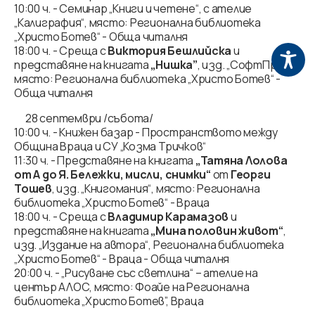
10:00 ч. - Семинар „Книги и четене“, с ателие
„Калиграфия“, място: Регионална библиотека
„Христо Ботев“ - Обща читалня
18:00 ч. - Среща с
Виктория Бешлийска
и
представяне на книгата
„Нишка”
, изд. „СофтПрес“,
място: Регионална библиотека „Христо Ботев“ -
Обща читалня
28 септември /събота/
10:00 ч. - Книжен базар - Пространството между
Община Враца и СУ „Козма Тричков“
11:30 ч. - Представяне на книгата
„Татяна Лолова
от А до Я. Бележки, мисли, снимки“
от
Георги
Тошев
, изд. „Книгомания“, място: Регионална
библиотека „Христо Ботев“ - Враца
18:00 ч. - Среща с
Владимир Карамазов
и
представяне на книгата
„Мина половин живот“
,
изд. „Издание на автора“, Регионална библиотека
„Христо Ботев“ - Враца - Обща читалня
20:00 ч. - „Рисуване със светлина“ – ателие на
център АЛОС, място: Фоайе на Регионална
библиотека „Христо Ботев”, Враца