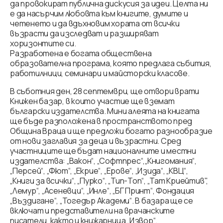
да провокират публична дискусия за идеи. Целта ни
е да насърчим любовта към книгите, думите и
четенето и да вдъхновим хората от всички
възрасти да изследват и разширяват
хоризонтите си.
Разработена е богата обществена
образователна програма, която предлага събития,
работилници, семинари и майсторски класове.
В съботния ден, 28 септември, ще отвори врати
Книжен базар, в които участие ще вземат
български издателства. Мини алеята на книгата
ще бъде разположена в пространството пред
Община Враца и ще предложи богато разнообразие
от нови заглавия за деца и възрастни. Сред
участниците ще бъдат националните и местни
издателства: „Вакон“, „Софтпрес“,„Книгомания“,
„Персей“, „Фют“, „Екрие“, „Ерове“, „Изида“, „КВЦ“,
„Книги за всички“, „Пурко“, „Тип-Топ“, „Тат Криейтив",
„Лемур“, „Асеневци“, „Инле“, „БГ Принт“, Фондация
„Въздигане“, „Тогедър Академи“. В базара ще се
включат и представители на врачанските
писатели, както и книжарница „Извор“.