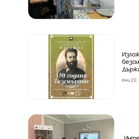
Излож
безсм
Държа
юни 22,
„Инте