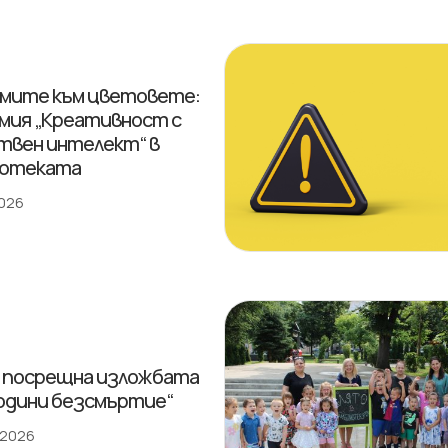
мите към цветовете:
мия „Креативност с
твен интелект“ в
иотеката
2026
 посрещна изложбата
години безсмъртие“
 2026