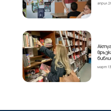
април 2
Актуа
връзк
библ
март 13