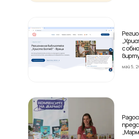
Регио
„Хрис
с обн
вирту
май 5, 
Радос
предс
„Марм