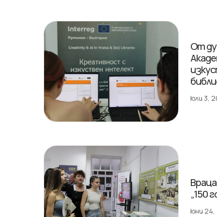
От ду
Акаде
изкус
библ
юли 3, 
Враца
„150 
юни 24,