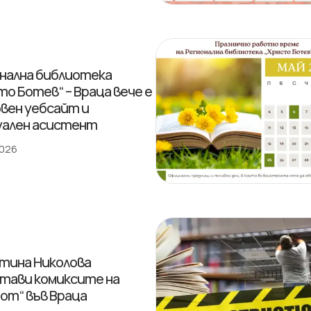
нална библиотека
то Ботев“ – Враца вече е
овен уебсайт и
ален асистент
2026
тина Николова
тави комиксите на
от“ във Враца