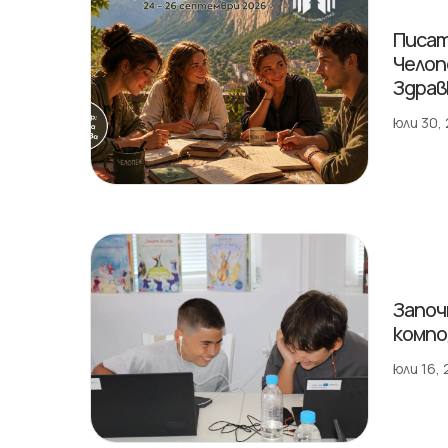
Писат
Челоп
Здрав
юли 30,
Започ
компо
юли 16,