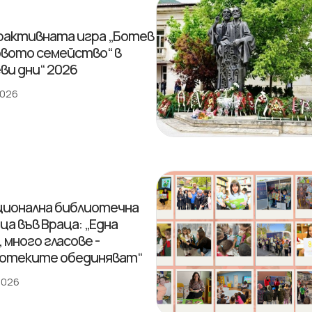
активната игра „Ботев
овото семейство“ в
ви дни“ 2026
2026
ционална библиотечна
ца във Враца: „Една
 много гласове -
отеките обединяват“
 2026