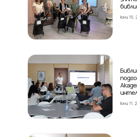
библи
юни 15,
Библи
подго
Акаде
инте
юни 11,