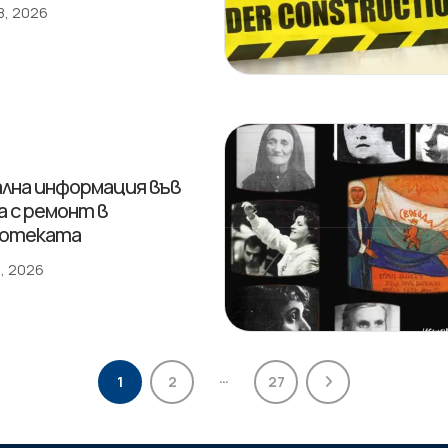
8, 2026
лна информация във
а с ремонт в
иотеката
, 2026
…
1
2
27