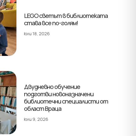
LEGO светът в библиотеката
става все по-голям!
юли 18, 2026
Двудневно обучение
подготви новоназначени
библиотечни специалисти от
област Враца
юли 9, 2026