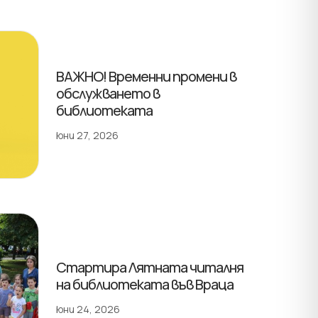
ВАЖНО! Временни промени в
обслужването в
библиотеката
юни 27, 2026
Стартира Лятната читалня
на библиотеката във Враца
юни 24, 2026