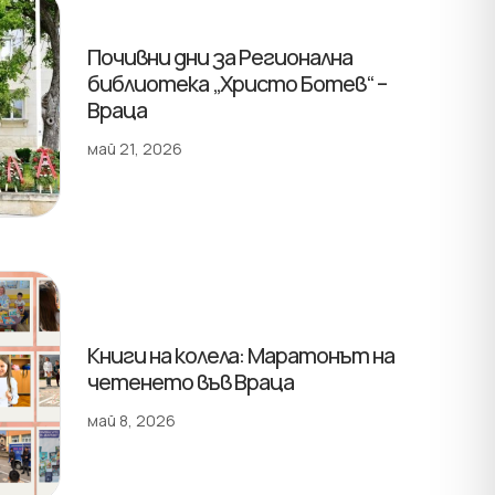
Почивни дни за Регионална
библиотека „Христо Ботев“ –
Враца
май 21, 2026
Книги на колела: Маратонът на
четенето във Враца
май 8, 2026