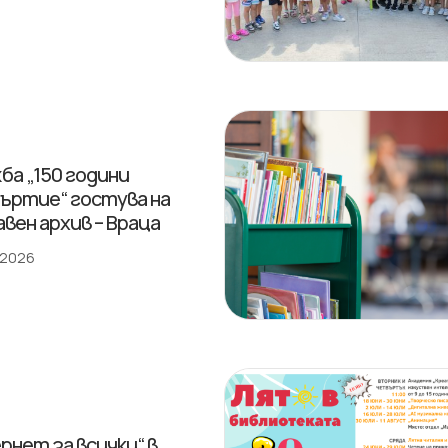
ба „150 години
ъртие“ гостува на
вен архив – Враца
 2026
рнет за всички“ в