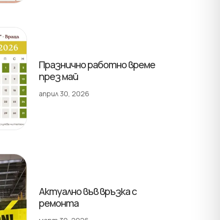
Празнично работно време
през май
април 30, 2026
Актуално във връзка с
ремонта