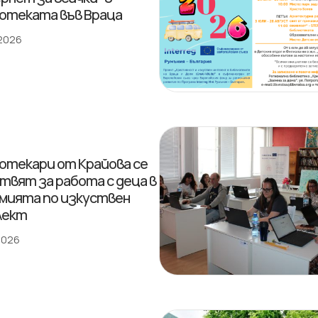
отеката във Враца
 2026
отекари от Крайова се
твят за работа с деца в
мията по изкуствен
лект
 2026