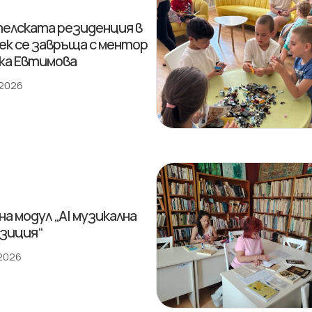
елската резиденция в
ек се завръща с ментор
ка Евтимова
 2026
на модул „AI музикална
зиция“
 2026