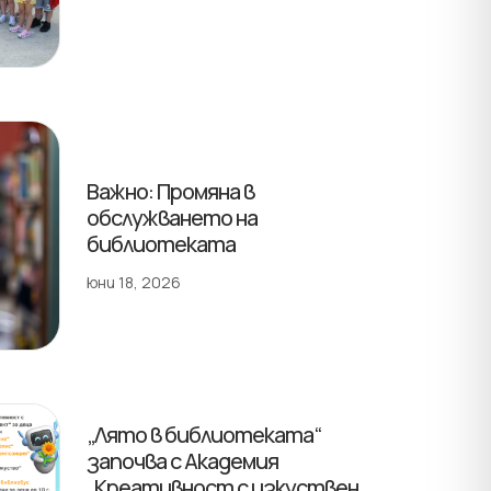
Важно: Промяна в
обслужването на
библиотеката
юни 18, 2026
„Лято в библиотеката“
започва с Академия
„Креативност с изкуствен