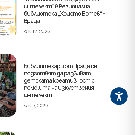
интелект“ в Регионална
библиотека „Христо Ботев“ -
Враца
юни 12, 2026
Библиотекари от Враца се
подготвят да развиват
детската креативност с
помощта на изкуствения
интелект
юни 5, 2026