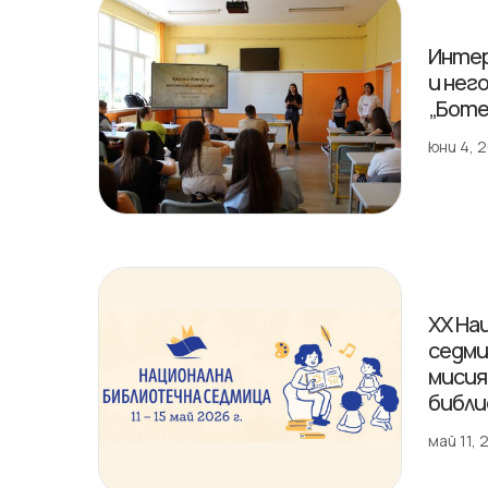
Интер
и нег
„Боте
юни 4, 
XX На
седми
мисия,
библи
май 11,