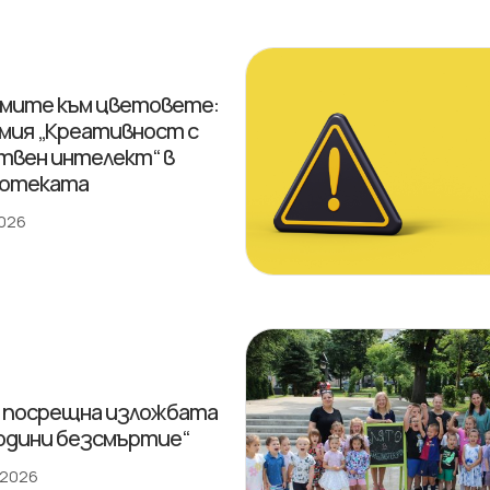
мите към цветовете:
мия „Креативност с
твен интелект“ в
иотеката
2026
 посрещна изложбата
години безсмъртие“
 2026