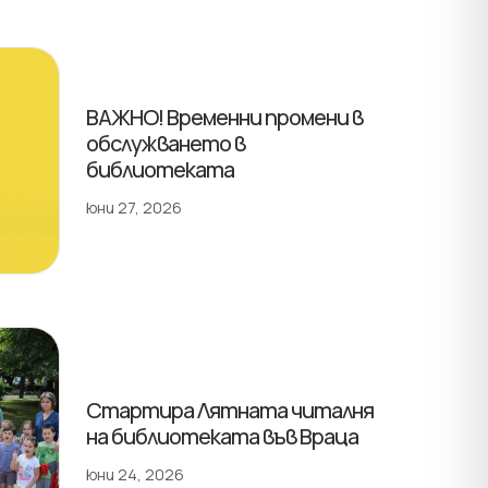
ВАЖНО! Временни промени в
обслужването в
библиотеката
юни 27, 2026
Стартира Лятната читалня
на библиотеката във Враца
юни 24, 2026