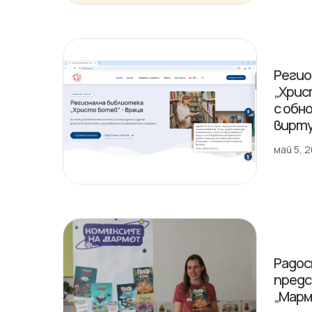
Регио
„Хрис
с обн
вирту
май 5, 
Радос
предс
„Марм