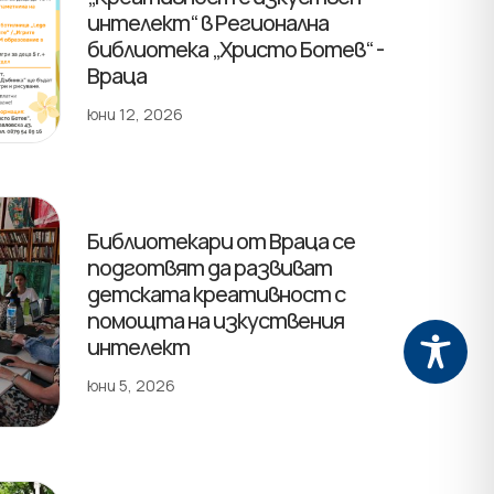
интелект“ в Регионална
библиотека „Христо Ботев“ -
Враца
юни 12, 2026
Библиотекари от Враца се
подготвят да развиват
детската креативност с
помощта на изкуствения
интелект
юни 5, 2026