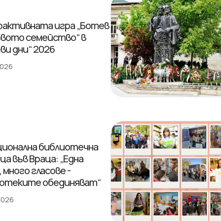
активната игра „Ботев
овото семейство“ в
ви дни“ 2026
2026
ционална библиотечна
ца във Враца: „Една
 много гласове -
отеките обединяват“
 2026