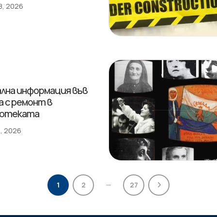
8, 2026
лна информация във
а с ремонт в
иотеката
, 2026
…
1
2
27