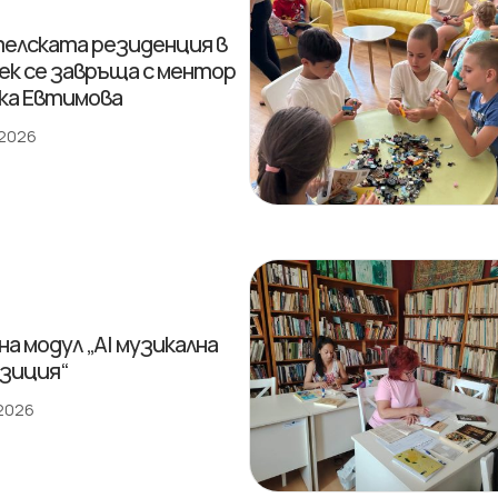
елската резиденция в
ек се завръща с ментор
ка Евтимова
 2026
на модул „AI музикална
зиция“
 2026