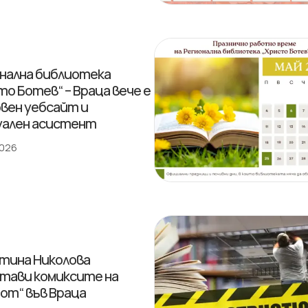
нална библиотека
то Ботев“ – Враца вече е
овен уебсайт и
ален асистент
2026
тина Николова
тави комиксите на
от“ във Враца