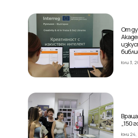
От ду
Акаде
изкус
библ
юли 3, 
Враца
„150 
юни 24,