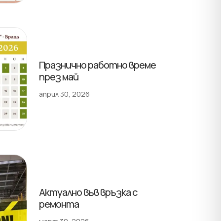
Празнично работно време
през май
април 30, 2026
Актуално във връзка с
ремонта