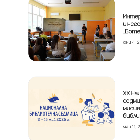
Интер
и нег
„Боте
юни 4, 
XX На
седми
мисия,
библи
май 11,