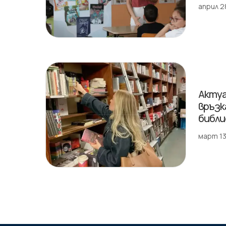
април 2
Актуа
връзк
библ
март 13