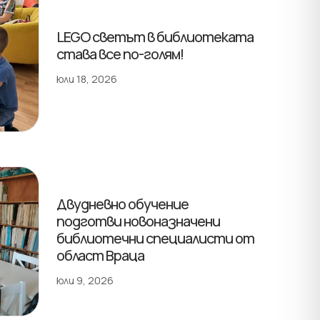
LEGO светът в библиотеката
става все по-голям!
юли 18, 2026
Двудневно обучение
подготви новоназначени
библиотечни специалисти от
област Враца
юли 9, 2026