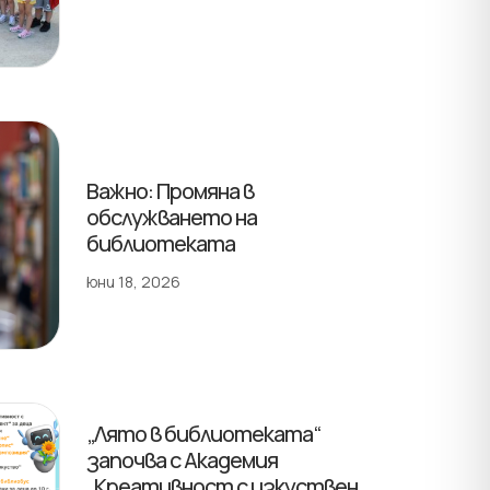
Важно: Промяна в
обслужването на
библиотеката
юни 18, 2026
„Лято в библиотеката“
започва с Академия
„Креативност с изкуствен