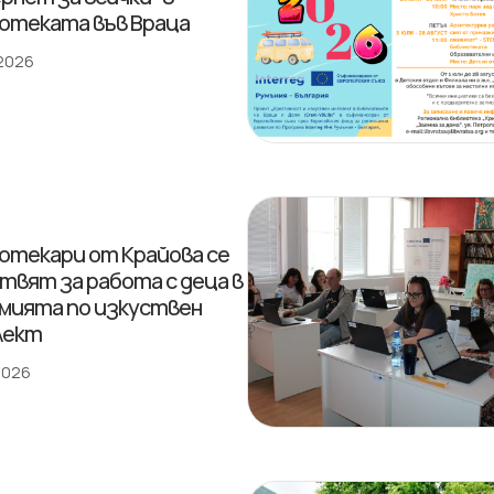
отеката във Враца
 2026
отекари от Крайова се
твят за работа с деца в
мията по изкуствен
лект
 2026