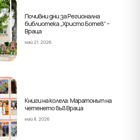
Почивни дни за Регионална
библиотека „Христо Ботев“ –
Враца
май 21, 2026
Книги на колела: Маратонът на
четенето във Враца
май 8, 2026