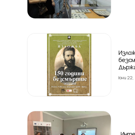
Излож
безсм
Държа
юни 22,
„Инте