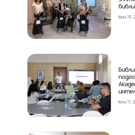
библи
юни 15,
Библи
подго
Акаде
инте
юни 11,