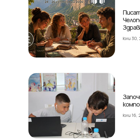
Писат
Челоп
Здрав
юли 30,
Започ
компо
юли 16,