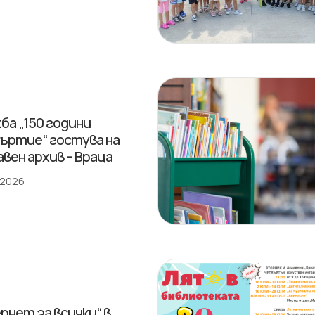
ба „150 години
ъртие“ гостува на
вен архив – Враца
 2026
рнет за всички“ в