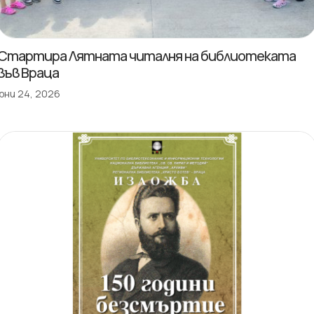
Стартира Лятната читалня на библиотеката
във Враца
юни 24, 2026