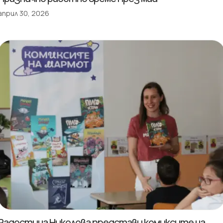
април 30, 2026
Радостина Николова представи комиксите на