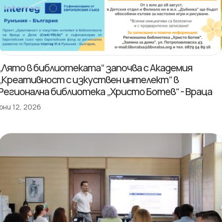
„Лято в библиотеката“ започва с Академия
„Креативност с изкуствен интелект“ в
Регионална библиотека „Христо Ботев“ - Враца
юни 12, 2026