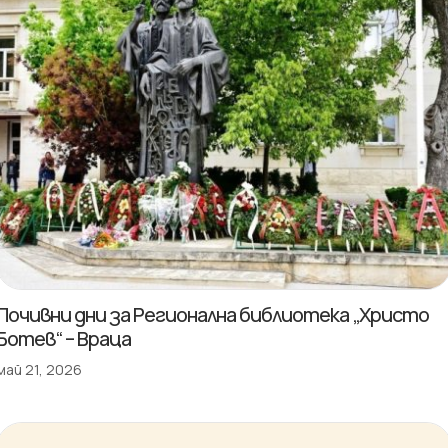
Почивни дни за Регионална библиотека „Христо
Ботев“ – Враца
май 21, 2026