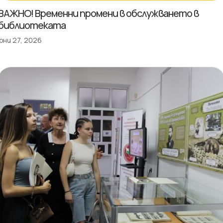
ВАЖНО! Временни промени в обслужването в
библиотеката
юни 27, 2026