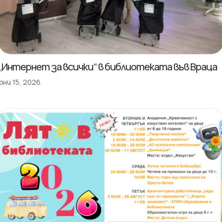
„Интернет за всички“ в библиотеката във Враца
юни 15, 2026