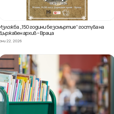
Изложба „150 години безсмъртие“ гостува на
Държавен архив – Враца
юни 22, 2026