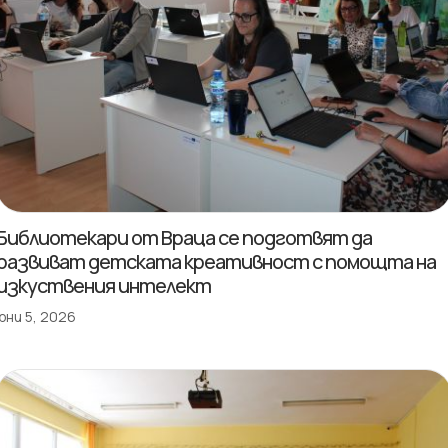
Библиотекари от Враца се подготвят да
развиват детската креативност с помощта на
изкуствения интелект
юни 5, 2026