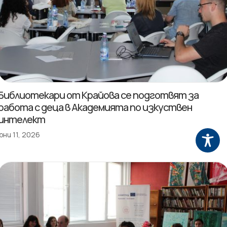
Библиотекари от Крайова се подготвят за
работа с деца в Академията по изкуствен
интелект
юни 11, 2026