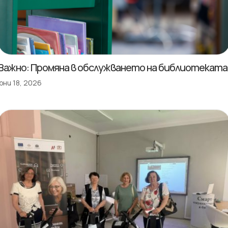
Важно: Промяна в обслужването на библиотеката
юни 18, 2026