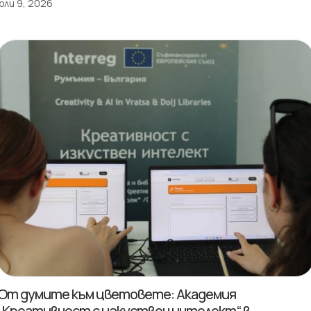
юли 9, 2026
От думите към цветовете: Академия
„Креативност с изкуствен интелект“ в