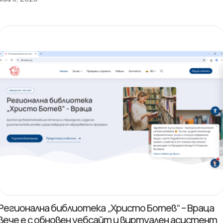
Регионална библиотека „Христо Ботев“ – Враца
вече е с обновен уебсайт и виртуален асистент