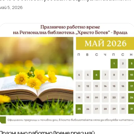
май 5, 2026
Празнично работно време през май