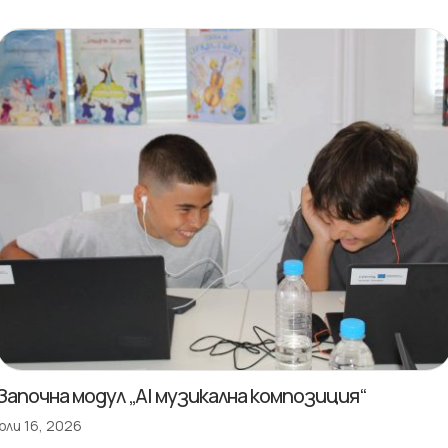
Започна модул „AI музикална композиция“
юли 16, 2026