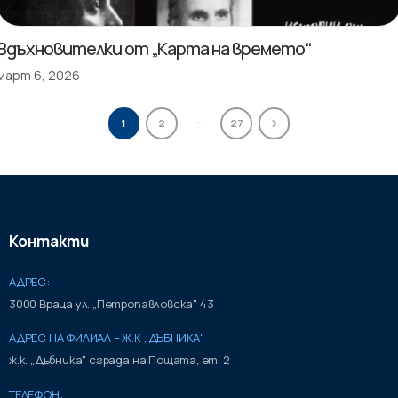
Вдъхновителки от „Карта на времето“
март 6, 2026
…
1
2
27
Контакти
АДРЕС:
3000 Враца ул. „Петропавловска" 43
АДРЕС НА ФИЛИАЛ – Ж.К „ДЪБНИКА"
ж.к. „Дъбника" сграда на Пощата, ет. 2
ТЕЛЕФОН: