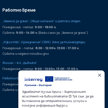
Работно време
„Заемна за дома", „Обща читалня" и Детски отдел
Понеделник - петък:
9:00 - 18:00 ч.
Събота:
9:00 - 14:00 ч.
(Важи само за „Заемна за дома“)
„Изкуство", „Краезнание", СБИО, Зона за тийнейджъри
Понеделник. - петък:
8:00 - 12:00ч. 13:00 - 17:00 ч.
Събота и неделя почивни дни.
Филиал – ж.к „Дъбника"
Понеделник - петък:
8:00 - 12:00ч. 13:00 - 17:00 ч.
✕
Работно време на хранилища:
Понеделник - петък:
9:00 - 17:00ч.
Събота и неделя почивни дни.
Здравейте! Аз съм Хриси – виртуалният
асистент на библиотеката 😊 Тук съм, за да
ви помогна да откриете книги, услуги и
полезна информация бързо и