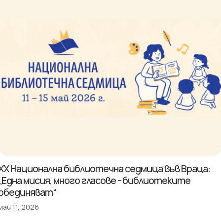
XX Национална библиотечна седмица във Враца:
„Една мисия, много гласове - библиотеките
обединяват“
май 11, 2026