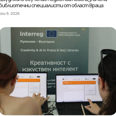
библиотечни специалисти от област Враца
юли 9, 2026