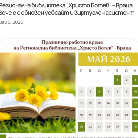
Регионална библиотека „Христо Ботев“ – Враца
вече е с обновен уебсайт и виртуален асистент
май 5, 2026