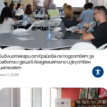
Библиотекари от Крайова се подготвят за
работа с деца в Академията по изкуствен
интелект
юни 11, 2026