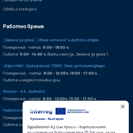
Обяви и конкурси
Работно време
„Заемна за дома", „Обща читалня" и Детски отдел
Понеделник - петък:
9:00 - 18:00 ч.
Събота:
9:00 - 14:00 ч.
(Важи само за „Заемна за дома“)
„Изкуство", „Краезнание", СБИО, Зона за тийнейджъри
Понеделник. - петък:
8:00 - 12:00ч. 13:00 - 17:00 ч.
Събота и неделя почивни дни.
Филиал – ж.к „Дъбника"
Понеделник - петък:
8:00 - 12:00ч. 13:00 - 17:00 ч.
✕
Работно време на хранилища:
Понеделник - петък:
9:00 - 17:00ч.
Събота и неделя почивни дни.
Здравейте! Аз съм Хриси – виртуалният
асистент на библиотеката 😊 Тук съм, за да