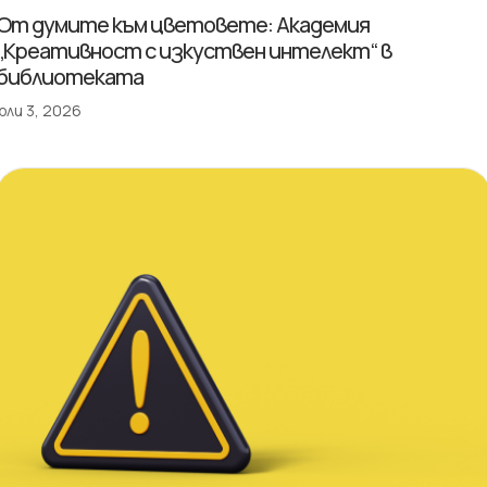
От думите към цветовете: Академия
„Креативност с изкуствен интелект“ в
библиотеката
юли 3, 2026