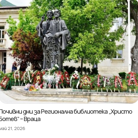
Почивни дни за Регионална библиотека „Христо
Ботев“ – Враца
май 21, 2026