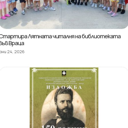
Стартира Лятната читалня на библиотеката
във Враца
юни 24, 2026