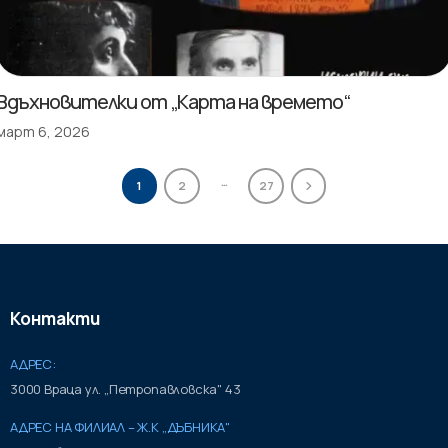
Вдъхновителки от „Карта на времето“
март 6, 2026
…
1
2
27
Контакти
АДРЕС:
3000 Враца ул. „Петропавловска" 43
АДРЕС НА ФИЛИАЛ – Ж.К „ДЪБНИКА"