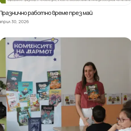
Празнично работно време през май
април 30, 2026