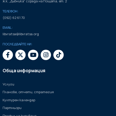
ж.к. „Дъбника" сграда на Пощата, ет. 2
ТЕЛЕФОН:
(092) 62 61 70
EMAIL:
libvratsa@libvratsa.org
ПОСЛЕДВАЙТЕ НИ:
Обща информация
Услуги
Планове, отчети, стратегия
Културен календар
Партньори
Профил на купувача