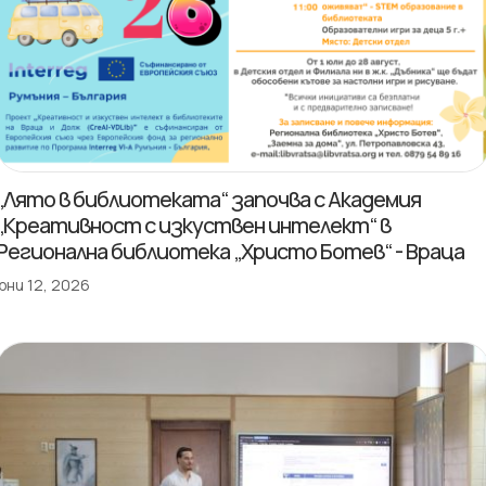
„Лято в библиотеката“ започва с Академия
„Креативност с изкуствен интелект“ в
Регионална библиотека „Христо Ботев“ - Враца
юни 12, 2026