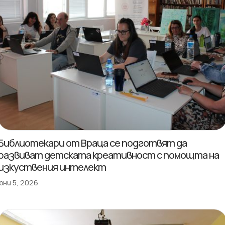
Библиотекари от Враца се подготвят да
развиват детската креативност с помощта на
изкуствения интелект
юни 5, 2026