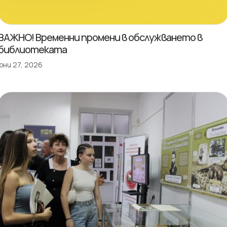
ВАЖНО! Временни промени в обслужването в
библиотеката
юни 27, 2026