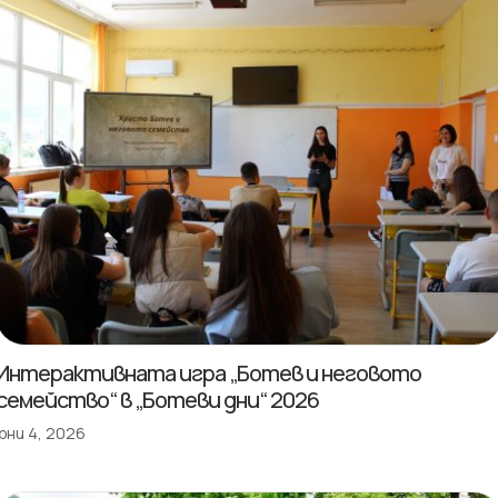
Интерактивната игра „Ботев и неговото
семейство“ в „Ботеви дни“ 2026
юни 4, 2026