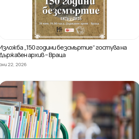
Изложба „150 години безсмъртие“ гостува на
Държавен архив – Враца
юни 22, 2026