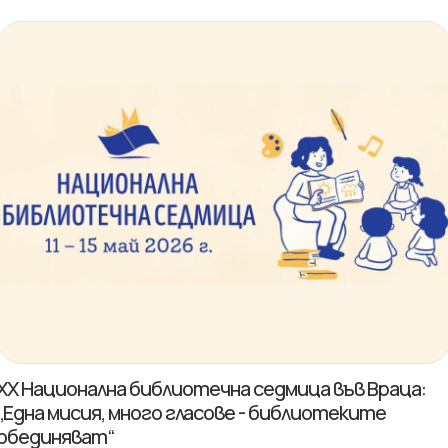
XX Национална библиотечна седмица във Враца:
„Една мисия, много гласове - библиотеките
обединяват“