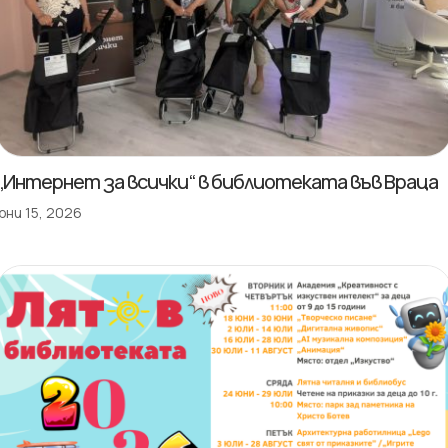
„Интернет за всички“ в библиотеката във Враца
юни 15, 2026