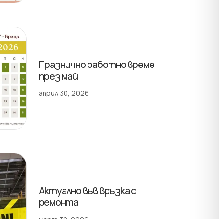
Празнично работно време
през май
април 30, 2026
Актуално във връзка с
ремонта