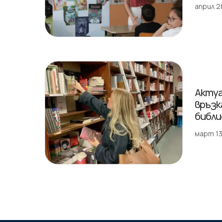
април 2
Актуа
връзк
библ
март 13