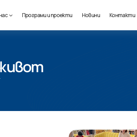
 нас
Програми и проекти
Новини
Контакти
 живот
Т