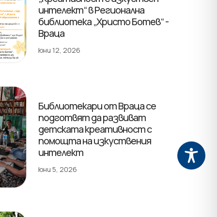
интелект“ в Регионална
библиотека „Христо Ботев“ -
Враца
юни 12, 2026
Библиотекари от Враца се
подготвят да развиват
детската креативност с
помощта на изкуствения
интелект
юни 5, 2026