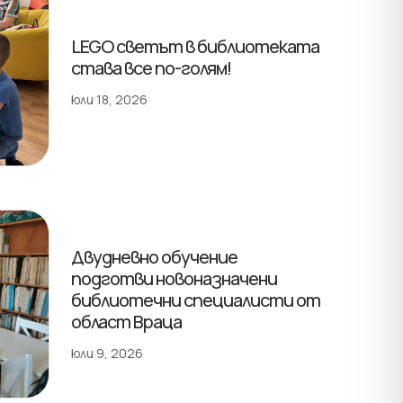
LEGO светът в библиотеката
става все по-голям!
юли 18, 2026
Двудневно обучение
подготви новоназначени
библиотечни специалисти от
област Враца
юли 9, 2026