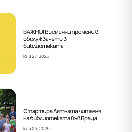
ВАЖНО! Временни промени в
обслужването в
библиотеката
юни 27, 2026
Стартира Лятната читалня
на библиотеката във Враца
юни 24, 2026