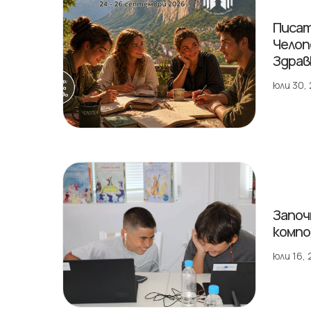
Писат
Челоп
Здрав
юли 30,
Започ
компо
юли 16,