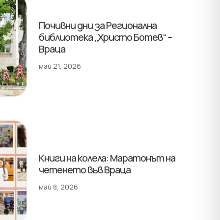
Почивни дни за Регионална
библиотека „Христо Ботев“ –
Враца
май 21, 2026
Книги на колела: Маратонът на
четенето във Враца
май 8, 2026