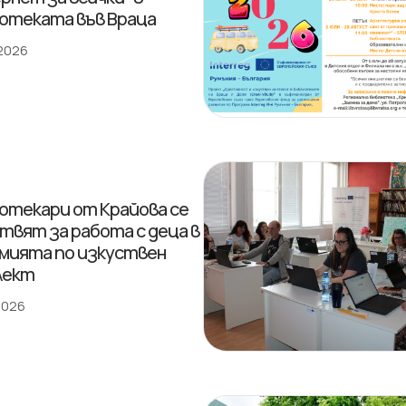
отеката във Враца
 2026
отекари от Крайова се
твят за работа с деца в
мията по изкуствен
лект
 2026