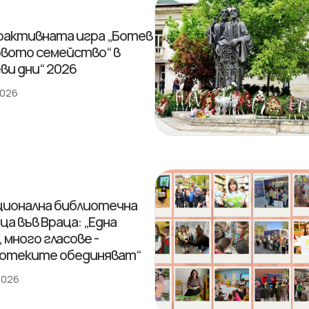
активната игра „Ботев
овото семейство“ в
ви дни“ 2026
2026
ционална библиотечна
ца във Враца: „Една
 много гласове -
отеките обединяват“
 2026