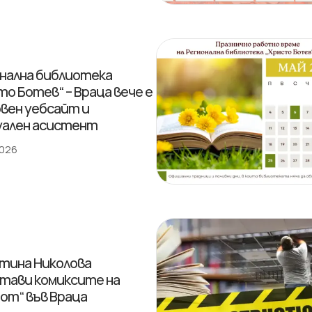
нална библиотека
то Ботев“ – Враца вече е
овен уебсайт и
ален асистент
2026
тина Николова
тави комиксите на
от“ във Враца