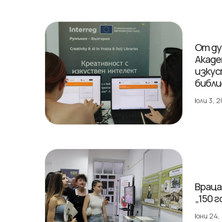
От ду
Акаде
изкус
библ
юли 3, 
Враца
„150 
юни 24,