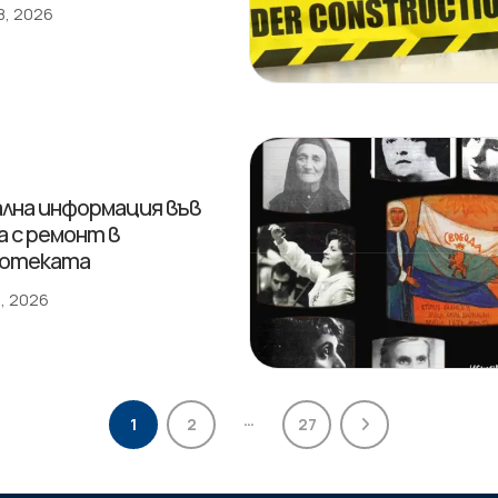
8, 2026
лна информация във
а с ремонт в
иотеката
, 2026
…
1
2
27