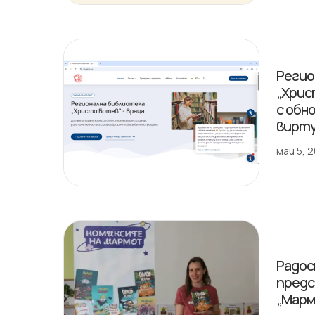
Регио
„Хрис
с обн
вирту
май 5, 
Радос
предс
„Марм