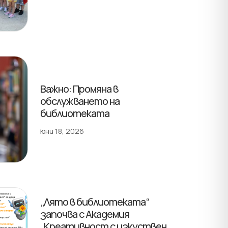
Важно: Промяна в
обслужването на
библиотеката
юни 18, 2026
„Лято в библиотеката“
започва с Академия
„Креативност с изкуствен