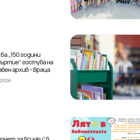
ба „150 години
ъртие“ гостува на
вен архив – Враца
 2026
рнет за всички“ в