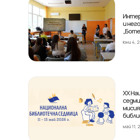
Интер
и нег
„Боте
юни 4, 
XX На
седми
мисия,
библи
май 11,