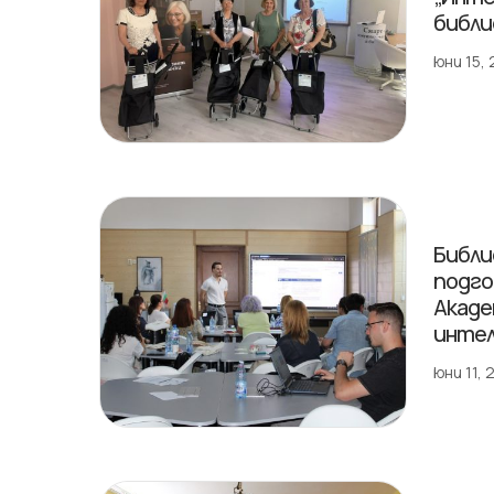
библи
юни 15,
Библи
подго
Акаде
инте
юни 11,