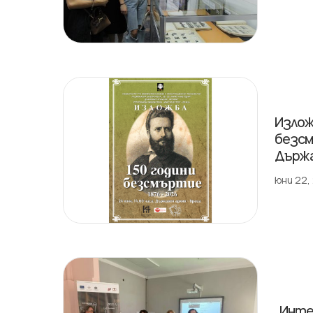
Излож
безсм
Държа
юни 22,
„Инте