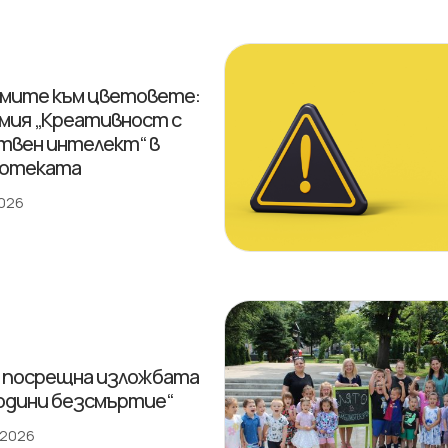
мите към цветовете:
мия „Креативност с
твен интелект“ в
иотеката
2026
 посрещна изложбата
години безсмъртие“
 2026