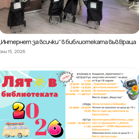
„Интернет за всички“ в библиотеката във Враца
юни 15, 2026