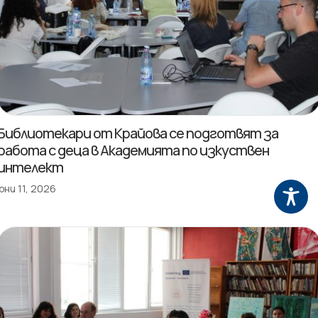
Библиотекари от Крайова се подготвят за
работа с деца в Академията по изкуствен
интелект
юни 11, 2026