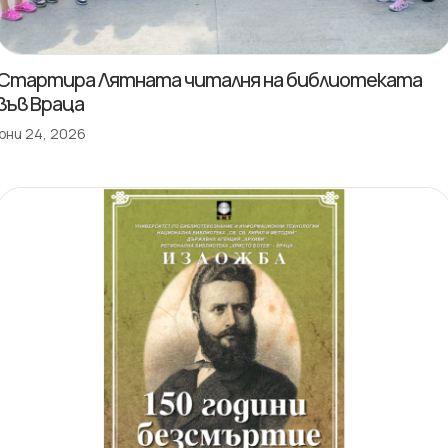
Стартира Лятната читалня на библиотеката
във Враца
юни 24, 2026