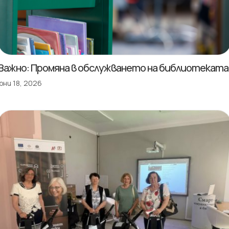
Важно: Промяна в обслужването на библиотеката
юни 18, 2026