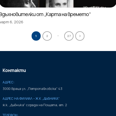
Вдъхновителки от „Карта на времето“
март 6, 2026
…
1
2
27
Контакти
АДРЕС:
3000 Враца ул. „Петропавловска" 43
АДРЕС НА ФИЛИАЛ – Ж.К „ДЪБНИКА"
ж.к. „Дъбника" сграда на Пощата, ет. 2
ТЕЛЕФОН: