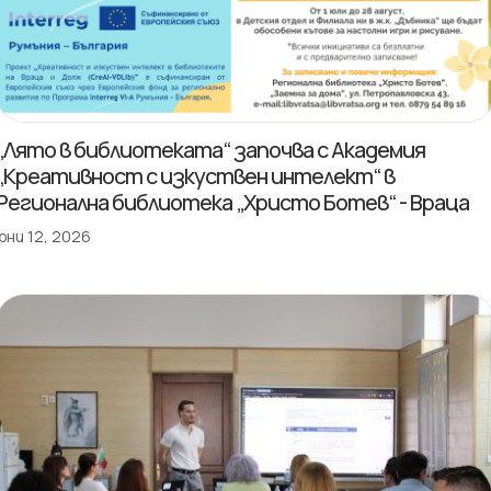
„Лято в библиотеката“ започва с Академия
„Креативност с изкуствен интелект“ в
Регионална библиотека „Христо Ботев“ - Враца
юни 12, 2026