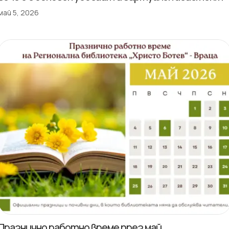
май 5, 2026
Празнично работно време през май