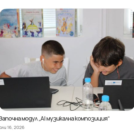
Започна модул „AI музикална композиция“
юли 16, 2026