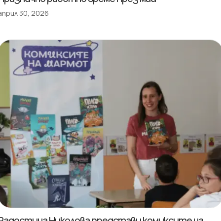
април 30, 2026
Радостина Николова представи комиксите на