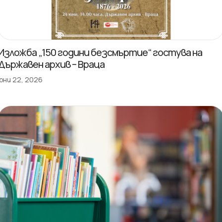
Изложба „150 години безсмъртие“ гостува на
Държавен архив – Враца
юни 22, 2026