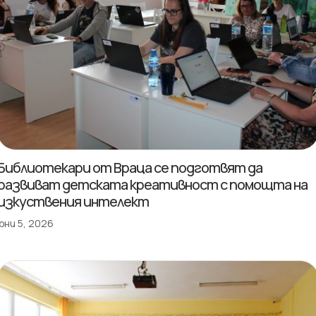
Библиотекари от Враца се подготвят да
развиват детската креативност с помощта на
изкуствения интелект
юни 5, 2026