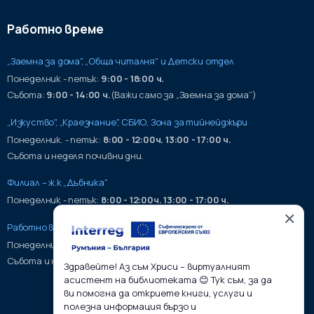
Работно време
„Заемна за дома", „Обща читалня" и Детски отдел
Понеделник - петък:
9:00 - 18:00 ч.
Събота:
9:00 - 14:00 ч.
(Важи само за „Заемна за дома“)
„Изкуство", „Краезнание", СБИО, Зона за тийнейджъри
Понеделник. - петък:
8:00 - 12:00ч. 13:00 - 17:00 ч.
Събота и неделя почивни дни.
Филиал – ж.к „Дъбника"
Понеделник - петък:
8:00 - 12:00ч. 13:00 - 17:00 ч.
✕
Работно време на хранилища:
Понеделник - петък:
9:00 - 17:00ч.
Събота и неделя почивни дни.
Здравейте! Аз съм Хриси – виртуалният
асистент на библиотеката 😊 Тук съм, за да
ви помогна да откриете книги, услуги и
полезна информация бързо и