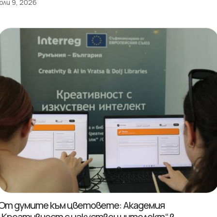
юли 9, 2026
От думите към цветовете: Академия
„Креативност с изкуствен интелект“ в