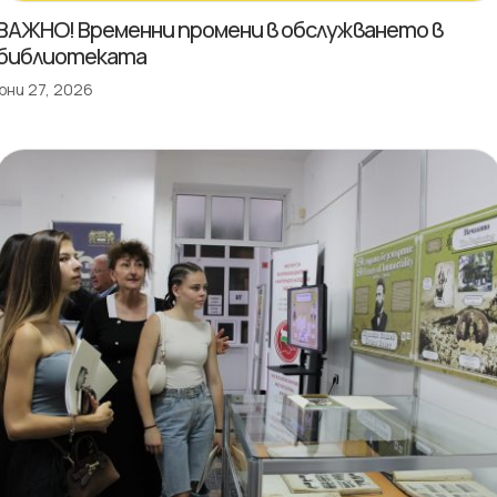
ВАЖНО! Временни промени в обслужването в
библиотеката
юни 27, 2026