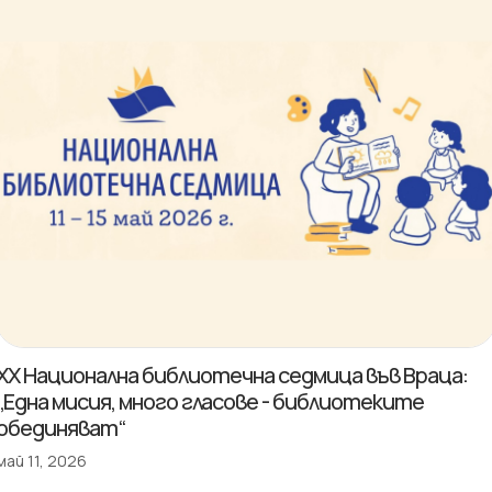
XX Национална библиотечна седмица във Враца:
„Една мисия, много гласове - библиотеките
обединяват“
май 11, 2026