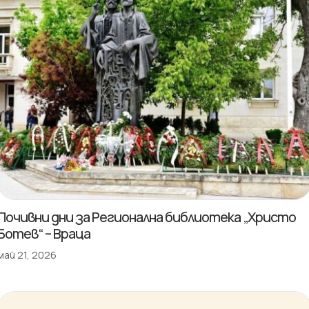
Почивни дни за Регионална библиотека „Христо
Ботев“ – Враца
май 21, 2026