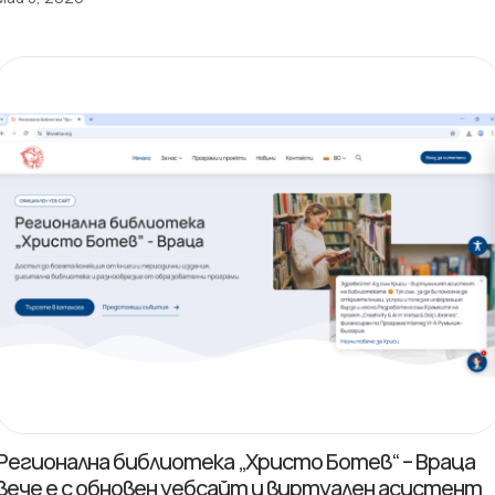
Регионална библиотека „Христо Ботев“ – Враца
вече е с обновен уебсайт и виртуален асистент