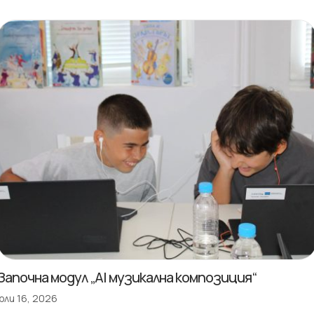
Започна модул „AI музикална композиция“
юли 16, 2026