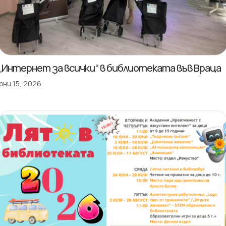
„Интернет за всички“ в библиотеката във Враца
юни 15, 2026