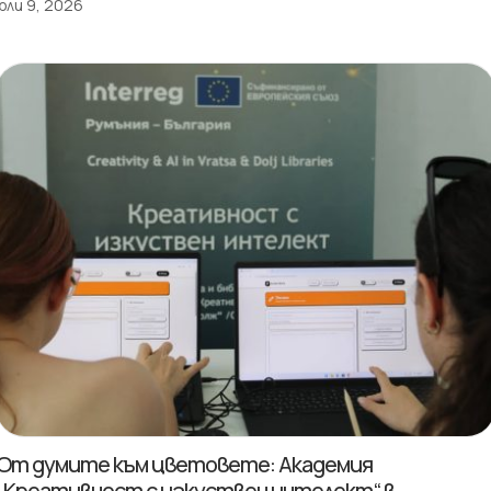
юли 9, 2026
От думите към цветовете: Академия
„Креативност с изкуствен интелект“ в