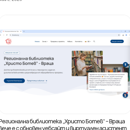
Регионална библиотека „Христо Ботев“ – Враца
вече е с обновен уебсайт и виртуален асистент