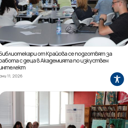
Библиотекари от Крайова се подготвят за
работа с деца в Академията по изкуствен
интелект
юни 11, 2026