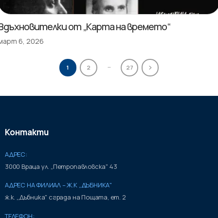
Вдъхновителки от „Карта на времето“
март 6, 2026
…
1
2
27
Контакти
АДРЕС:
3000 Враца ул. „Петропавловска" 43
АДРЕС НА ФИЛИАЛ – Ж.К „ДЪБНИКА"
ж.к. „Дъбника" сграда на Пощата, ет. 2
ТЕЛЕФОН: