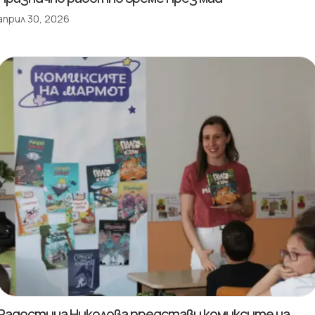
април 30, 2026
Радостина Николова представи комиксите на