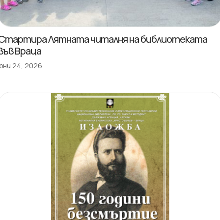
Стартира Лятната читалня на библиотеката
във Враца
юни 24, 2026