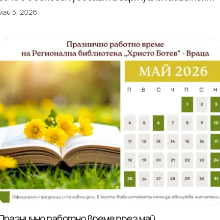
май 5, 2026
Празнично работно време през май