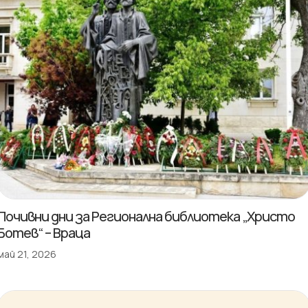
Почивни дни за Регионална библиотека „Христо
Ботев“ – Враца
май 21, 2026