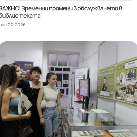
ВАЖНО! Временни промени в обслужването в
библиотеката
юни 27, 2026