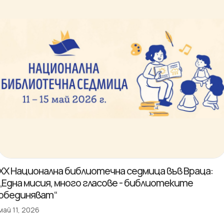
XX Национална библиотечна седмица във Враца:
„Една мисия, много гласове - библиотеките
обединяват“
май 11, 2026