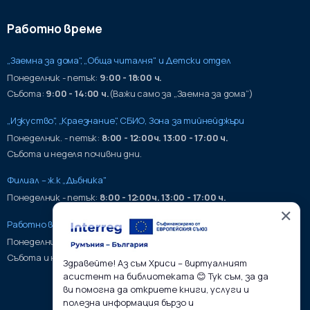
Работно време
„Заемна за дома", „Обща читалня" и Детски отдел
Понеделник - петък:
9:00 - 18:00 ч.
Събота:
9:00 - 14:00 ч.
(Важи само за „Заемна за дома“)
„Изкуство", „Краезнание", СБИО, Зона за тийнейджъри
Понеделник. - петък:
8:00 - 12:00ч. 13:00 - 17:00 ч.
Събота и неделя почивни дни.
Филиал – ж.к „Дъбника"
Понеделник - петък:
8:00 - 12:00ч. 13:00 - 17:00 ч.
✕
Работно време на хранилища:
Понеделник - петък:
9:00 - 17:00ч.
Събота и неделя почивни дни.
Здравейте! Аз съм Хриси – виртуалният
асистент на библиотеката 😊 Тук съм, за да
ви помогна да откриете книги, услуги и
полезна информация бързо и