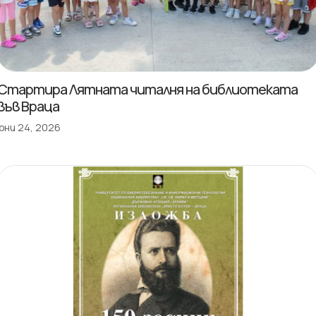
Стартира Лятната читалня на библиотеката
във Враца
юни 24, 2026