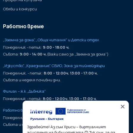
Обяви и конкурси
Работно време
„Заемна за дома", „Обща читалня" и Детски отдел
Понеделник - петък:
9:00 - 18:00 ч.
Събота:
9:00 - 14:00 ч.
(Важи само за „Заемна за дома“)
„Изкуство", „Краезнание", СБИО, Зона за тийнейджъри
Понеделник. - петък:
8:00 - 12:00ч. 13:00 - 17:00 ч.
Събота и неделя почивни дни.
Филиал – ж.к „Дъбника"
Понеделник - петък:
8:00 - 12:00ч. 13:00 - 17:00 ч.
✕
Работно време на хранилища:
Понеделник - петък:
9:00 - 17:00ч.
Събота и неделя почивни дни.
Здравейте! Аз съм Хриси – виртуалният
асистент на библиотеката 😊 Тук съм, за да