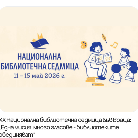
XX Национална библиотечна седмица във Враца:
„Една мисия, много гласове - библиотеките
обединяват“