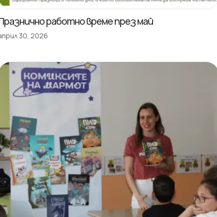
Празнично работно време през май
април 30, 2026