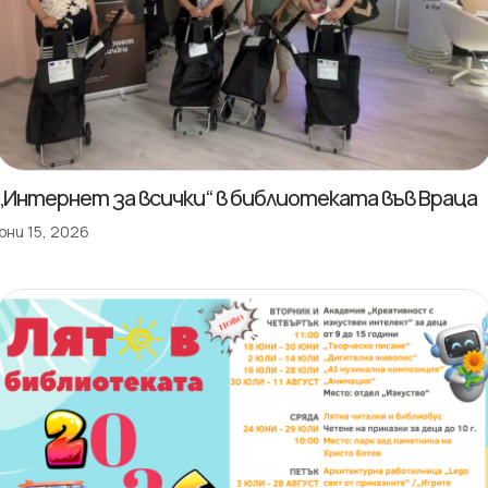
„Интернет за всички“ в библиотеката във Враца
юни 15, 2026