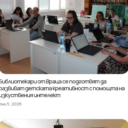
Библиотекари от Враца се подготвят да
развиват детската креативност с помощта на
изкуствения интелект
юни 5, 2026