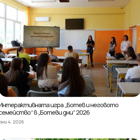
Интерактивната игра „Ботев и неговото
семейство“ в „Ботеви дни“ 2026
юни 4, 2026