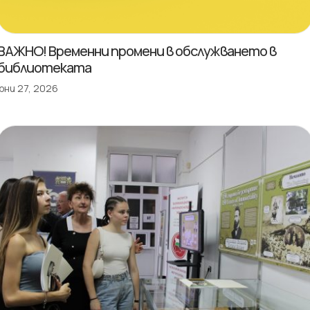
ВАЖНО! Временни промени в обслужването в
библиотеката
юни 27, 2026