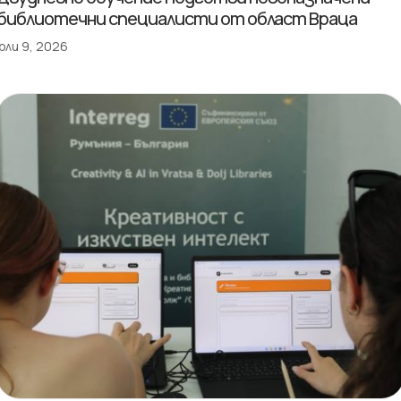
библиотечни специалисти от област Враца
юли 9, 2026