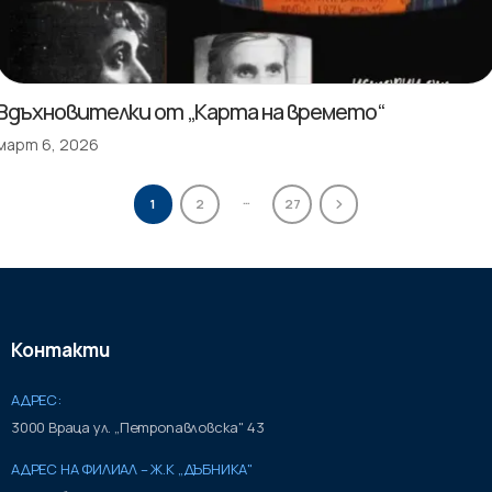
Вдъхновителки от „Карта на времето“
март 6, 2026
…
1
2
27
Контакти
АДРЕС:
3000 Враца ул. „Петропавловска" 43
АДРЕС НА ФИЛИАЛ – Ж.К „ДЪБНИКА"