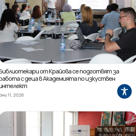
Библиотекари от Крайова се подготвят за
работа с деца в Академията по изкуствен
интелект
юни 11, 2026