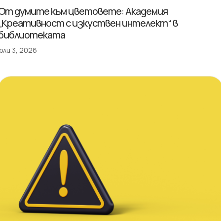
От думите към цветовете: Академия
„Креативност с изкуствен интелект“ в
библиотеката
юли 3, 2026