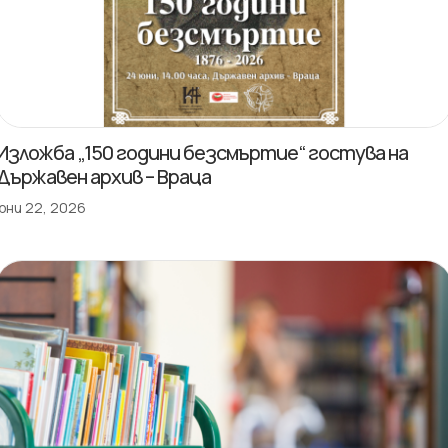
Изложба „150 години безсмъртие“ гостува на
Държавен архив – Враца
юни 22, 2026