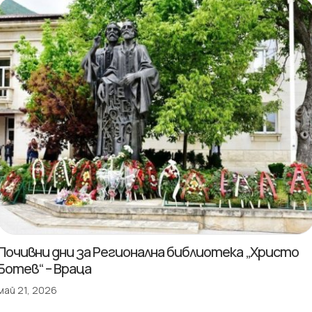
Почивни дни за Регионална библиотека „Христо
Ботев“ – Враца
май 21, 2026