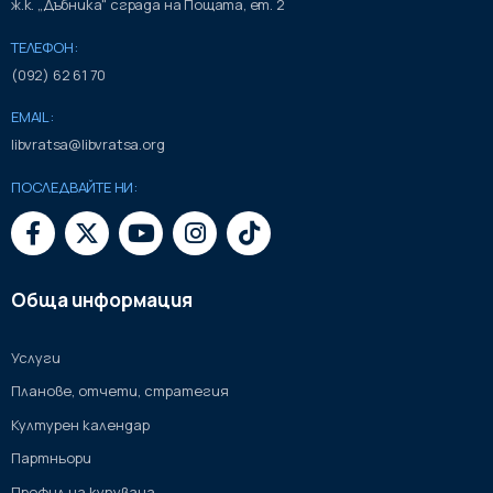
ж.к. „Дъбника" сграда на Пощата, ет. 2
ТЕЛЕФОН:
(092) 62 61 70
EMAIL:
libvratsa@libvratsa.org
ПОСЛЕДВАЙТЕ НИ:
Обща информация
Услуги
Планове, отчети, стратегия
Културен календар
Партньори
Профил на купувача