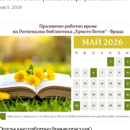
май 5, 2026
Празнично работно време през май