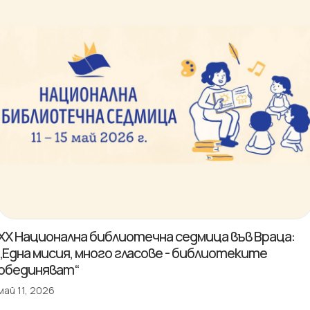
XX Национална библиотечна седмица във Враца:
„Една мисия, много гласове - библиотеките
обединяват“
май 11, 2026