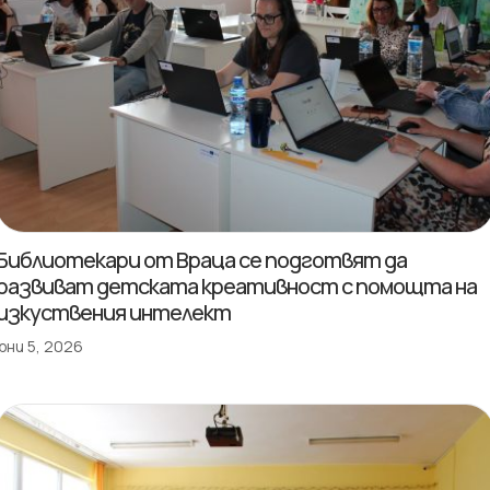
Библиотекари от Враца се подготвят да
развиват детската креативност с помощта на
изкуствения интелект
юни 5, 2026