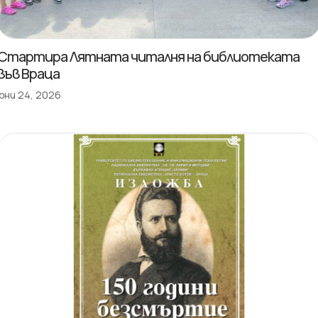
Стартира Лятната читалня на библиотеката
във Враца
юни 24, 2026