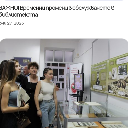
ВАЖНО! Временни промени в обслужването в
библиотеката
юни 27, 2026