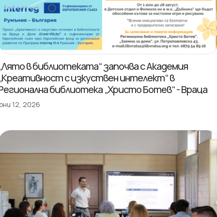
„Лято в библиотеката“ започва с Академия
„Креативност с изкуствен интелект“ в
Регионална библиотека „Христо Ботев“ - Враца
юни 12, 2026