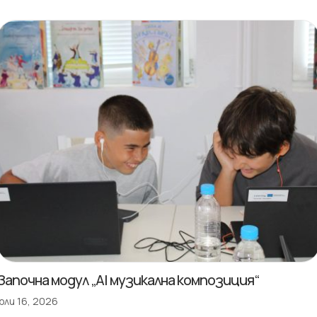
Започна модул „AI музикална композиция“
юли 16, 2026