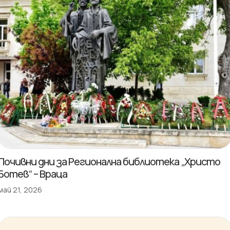
Почивни дни за Регионална библиотека „Христо
Ботев“ – Враца
май 21, 2026