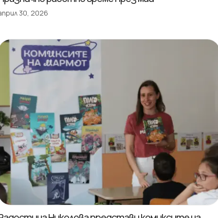
април 30, 2026
Радостина Николова представи комиксите на