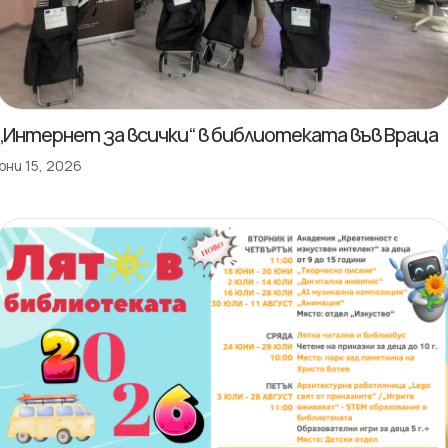
„Интернет за всички“ в библиотеката във Враца
юни 15, 2026