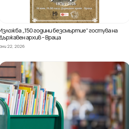
Изложба „150 години безсмъртие“ гостува на
Държавен архив – Враца
юни 22, 2026