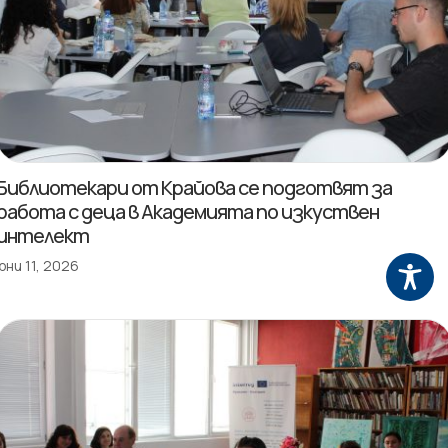
Библиотекари от Крайова се подготвят за
работа с деца в Академията по изкуствен
интелект
юни 11, 2026