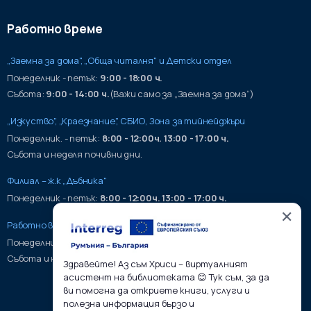
Работно време
„Заемна за дома", „Обща читалня" и Детски отдел
Понеделник - петък:
9:00 - 18:00 ч.
Събота:
9:00 - 14:00 ч.
(Важи само за „Заемна за дома“)
„Изкуство", „Краезнание", СБИО, Зона за тийнейджъри
Понеделник. - петък:
8:00 - 12:00ч. 13:00 - 17:00 ч.
Събота и неделя почивни дни.
Филиал – ж.к „Дъбника"
Понеделник - петък:
8:00 - 12:00ч. 13:00 - 17:00 ч.
✕
Работно време на хранилища:
Понеделник - петък:
9:00 - 17:00ч.
Събота и неделя почивни дни.
Здравейте! Аз съм Хриси – виртуалният
асистент на библиотеката 😊 Тук съм, за да
ви помогна да откриете книги, услуги и
полезна информация бързо и