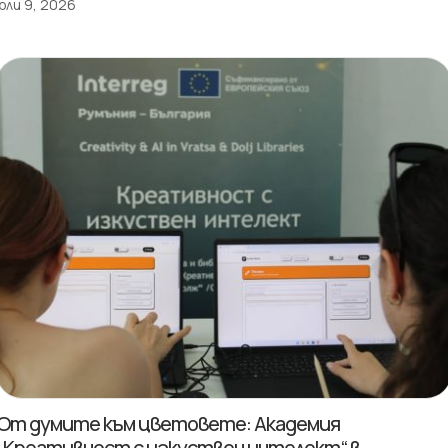
юли 9, 2026
От думите към цветовете: Академия
„Креативност с изкуствен интелект“ в