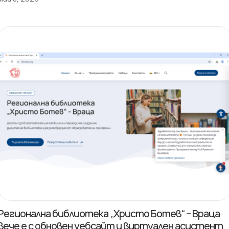
Регионална библиотека „Христо Ботев“ – Враца
вече е с обновен уебсайт и виртуален асистент