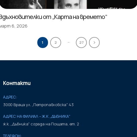
Вдъхновителки от „Карта на времето“
март 6, 2026
…
1
2
27
Контакти
АДРЕС:
3000 Враца ул. „Петропавловска" 43
АДРЕС НА ФИЛИАЛ – Ж.К „ДЪБНИКА"
ж.к. „Дъбника" сграда на Пощата, ет. 2
ТЕЛЕФОН: