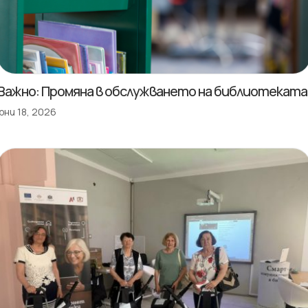
Важно: Промяна в обслужването на библиотеката
юни 18, 2026