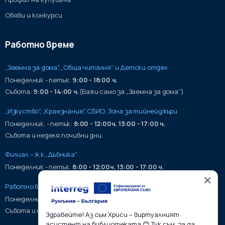
Обяви и конкурси
Работно време
„Заемна за дома", „Обща читалня" и Детски отдел
Понеделник - петък:
9:00 - 18:00 ч.
Събота:
9:00 - 14:00 ч.
(Важи само за „Заемна за дома“)
„Изкуство", „Краезнание", СБИО, Зона за тийнейджъри
Понеделник. - петък:
8:00 - 12:00ч. 13:00 - 17:00 ч.
Събота и неделя почивни дни.
Филиал – ж.к „Дъбника"
Понеделник - петък:
8:00 - 12:00ч. 13:00 - 17:00 ч.
✕
Работно време на хранилища:
Понеделник - петък:
9:00 - 17:00ч.
Събота и неделя почивни дни.
Здравейте! Аз съм Хриси – виртуалният
асистент на библиотеката 😊 Тук съм, за да