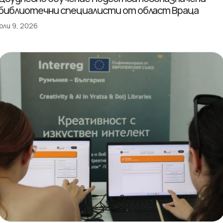
библиотечни специалисти от област Враца
юли 9, 2026