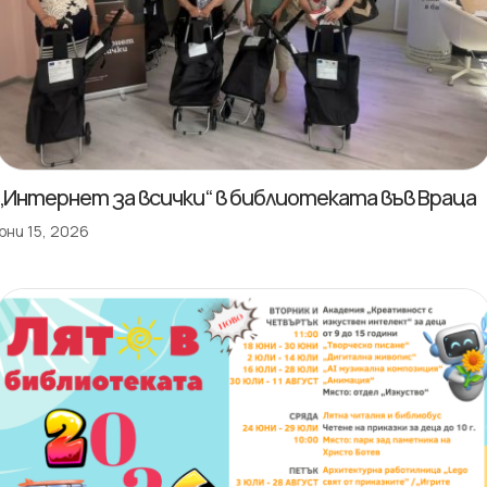
„Интернет за всички“ в библиотеката във Враца
юни 15, 2026