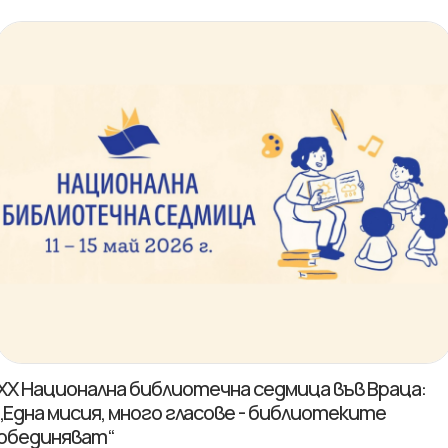
XX Национална библиотечна седмица във Враца:
„Една мисия, много гласове - библиотеките
обединяват“