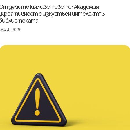
От думите към цветовете: Академия
„Креативност с изкуствен интелект“ в
библиотеката
юли 3, 2026