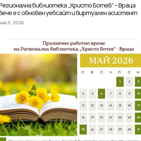
Регионална библиотека „Христо Ботев“ – Враца
вече е с обновен уебсайт и виртуален асистент
май 5, 2026