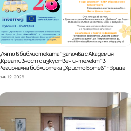
„Лято в библиотеката“ започва с Академия
„Креативност с изкуствен интелект“ в
Регионална библиотека „Христо Ботев“ - Враца
юни 12, 2026