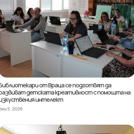
Библиотекари от Враца се подготвят да
развиват детската креативност с помощта на
изкуствения интелект
юни 5, 2026