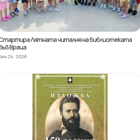
Стартира Лятната читалня на библиотеката
във Враца
юни 24, 2026