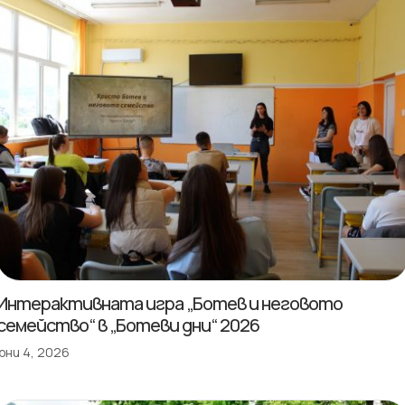
Интерактивната игра „Ботев и неговото
семейство“ в „Ботеви дни“ 2026
юни 4, 2026