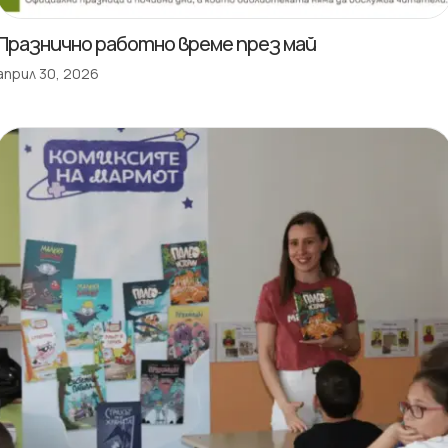
Празнично работно време през май
април 30, 2026