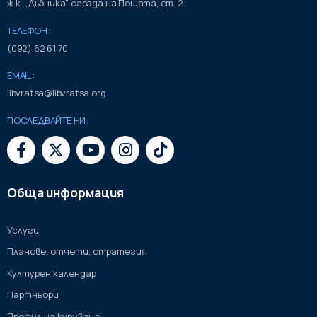
ж.к. „Дъбника" сграда на Пощата, ет. 2
ТЕЛЕФОН:
(092) 62 61 70
EMAIL:
libvratsa@libvratsa.org
ПОСЛЕДВАЙТЕ НИ:
Обща информация
Услуги
Планове, отчети, стратегия
Културен календар
Партньори
Профил на купувача