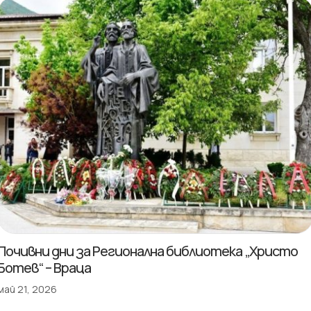
Почивни дни за Регионална библиотека „Христо
Ботев“ – Враца
май 21, 2026