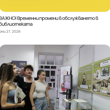
ВАЖНО! Временни промени в обслужването в
библиотеката
юни 27, 2026