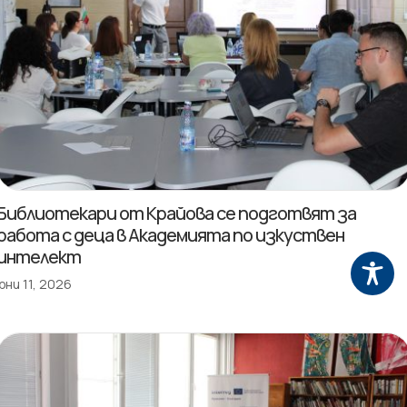
Библиотекари от Крайова се подготвят за
работа с деца в Академията по изкуствен
интелект
юни 11, 2026