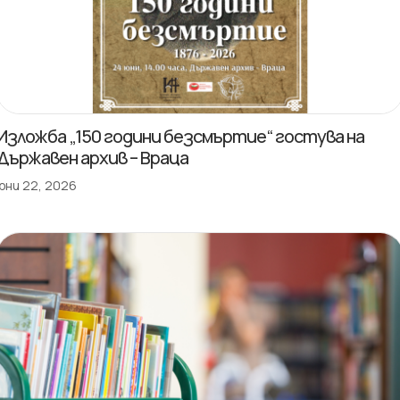
Изложба „150 години безсмъртие“ гостува на
Държавен архив – Враца
юни 22, 2026