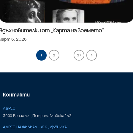
Вдъхновителки от „Карта на времето“
март 6, 2026
…
1
2
27
Контакти
АДРЕС:
3000 Враца ул. „Петропавловска" 43
АДРЕС НА ФИЛИАЛ – Ж.К „ДЪБНИКА"