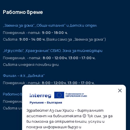
Работно време
„Заемна за дома", „Обща читалня" и Детски отдел
Понеделник - петък:
9:00 - 18:00 ч.
Събота:
9:00 - 14:00 ч.
(Важи само за „Заемна за дома“)
„Изкуство", „Краезнание", СБИО, Зона за тийнейджъри
Понеделник. - петък:
8:00 - 12:00ч. 13:00 - 17:00 ч.
Събота и неделя почивни дни.
Филиал – ж.к „Дъбника"
Понеделник - петък:
8:00 - 12:00ч. 13:00 - 17:00 ч.
✕
Работно време на хранилища:
Понеделник - петък:
9:00 - 17:00ч.
Събота и неделя почивни дни.
Здравейте! Аз съм Хриси – виртуалният
асистент на библиотеката 😊 Тук съм, за да
ви помогна да откриете книги, услуги и
полезна информация бързо и