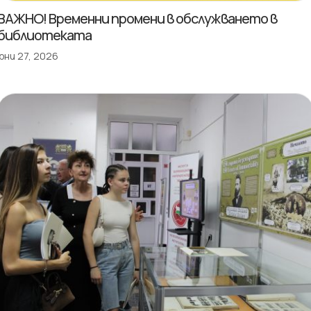
ВАЖНО! Временни промени в обслужването в
библиотеката
юни 27, 2026