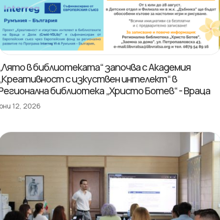
„Лято в библиотеката“ започва с Академия
„Креативност с изкуствен интелект“ в
Регионална библиотека „Христо Ботев“ - Враца
юни 12, 2026