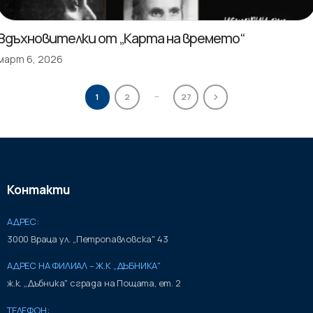
Вдъхновителки от „Карта на времето“
март 6, 2026
…
1
2
27
Контакти
АДРЕС:
3000 Враца ул. „Петропавловска" 43
АДРЕС НА ФИЛИАЛ – Ж.К „ДЪБНИКА"
ж.к. „Дъбника" сграда на Пощата, ет. 2
ТЕЛЕФОН: