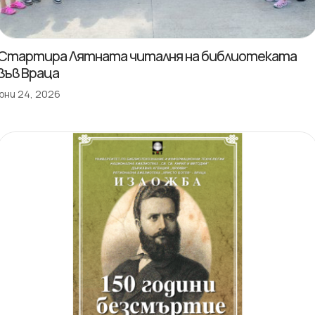
Стартира Лятната читалня на библиотеката
във Враца
юни 24, 2026