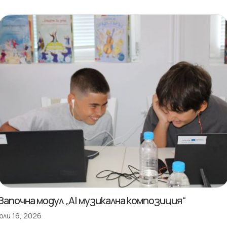
Започна модул „AI музикална композиция“
юли 16, 2026