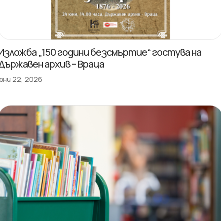
Изложба „150 години безсмъртие“ гостува на
Държавен архив – Враца
юни 22, 2026