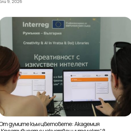
юли 9, 2026
От думите към цветовете: Академия
„Креативност с изкуствен интелект“ в