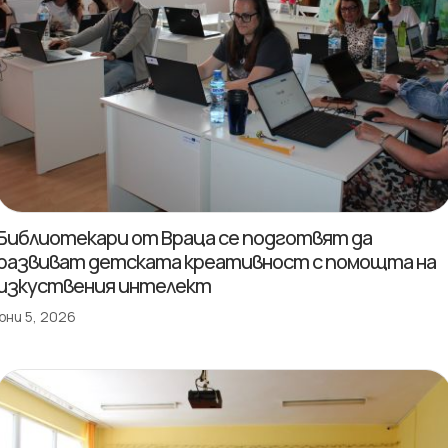
Библиотекари от Враца се подготвят да
развиват детската креативност с помощта на
изкуствения интелект
юни 5, 2026