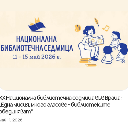
XX Национална библиотечна седмица във Враца:
„Една мисия, много гласове - библиотеките
обединяват“
май 11, 2026