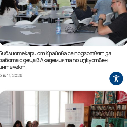
Библиотекари от Крайова се подготвят за
работа с деца в Академията по изкуствен
интелект
юни 11, 2026