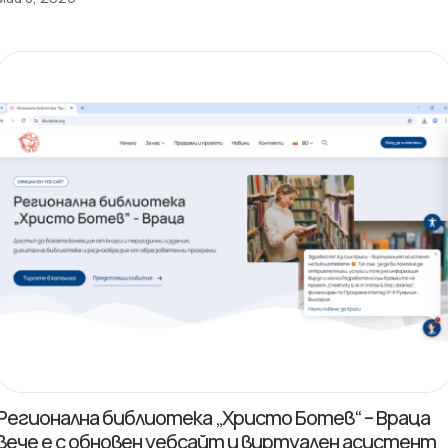
Регионална библиотека „Христо Ботев“ – Враца
вече е с обновен уебсайт и виртуален асистент