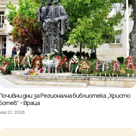
Почивни дни за Регионална библиотека „Христо
Ботев“ – Враца
май 21, 2026