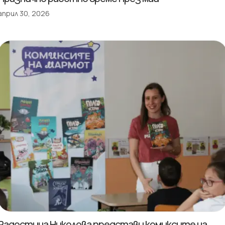
април 30, 2026
Радостина Николова представи комиксите на