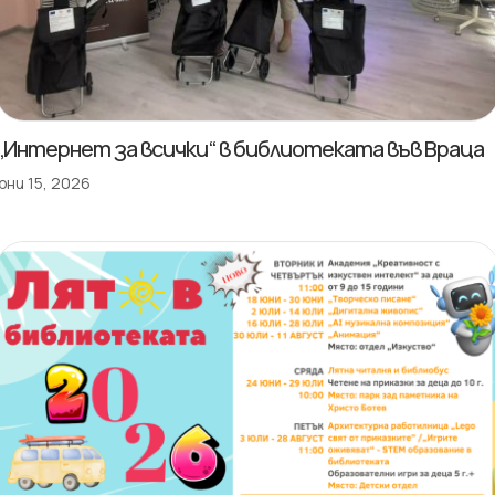
„Интернет за всички“ в библиотеката във Враца
юни 15, 2026