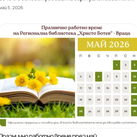
май 5, 2026
Празнично работно време през май