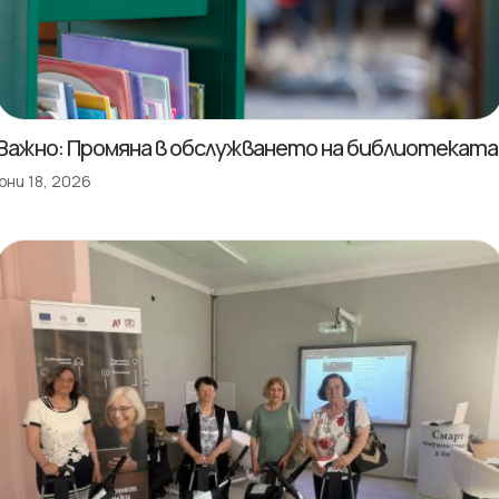
Важно: Промяна в обслужването на библиотеката
юни 18, 2026