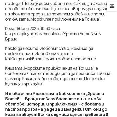
по вода. Ще разкрием любопитни факти за Океана и
неговите обитатели. Ще си поговорим за опазване
на околната среда, ще почетем забавни истории
от книгата „Морските приключения на Точица“.
Кога: 18 юни 2025, 10:30 часа
Къде: парк зад паметника на Христо Ботев във
Враца
Какво да носите: любопитство, желание за
приключения и любов към морето
Какво да очаквате: смях и добро настроение
Книгата „Морските приключения на Точица“, е
четвърта част от поредицата за принцеса Точица,
с автор Ралица Найденова, издание на „Пощенска
кутия за приказки“.
И това лято Регионална библиотека „Христо
Ботев“ – Враца отваря вратите си към нови
светове, истории и приключения – с богата и
пъстра програма за деца и младежи! От юни до
края на август всяка седмица ще се превръща в