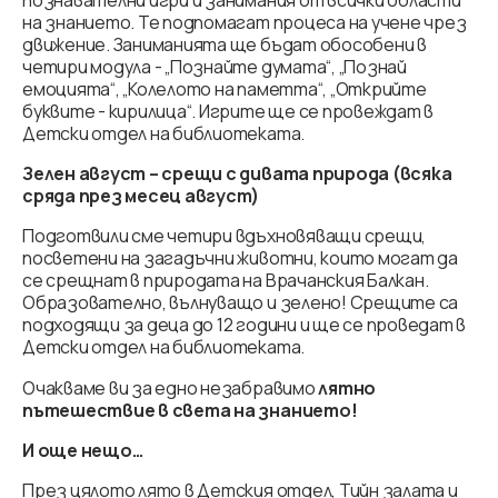
на знанието. Те подпомагат процеса на учене чрез
движение. Заниманията ще бъдат обособени в
четири модула - „Познайте думата“, „Познай
емоцията“, „Колелото на паметта“, „Открийте
буквите - кирилица“. Игрите ще се провеждат в
Детски отдел на библиотеката.
Зелен август – срещи с дивата природа (всяка
сряда през месец август)
Подготвили сме четири вдъхновяващи срещи,
посветени на загадъчни животни, които могат да
се срещнат в природата на Врачанския Балкан.
Образователно, вълнуващо и зелено! Срещите са
подходящи за деца до 12 години и ще се проведат в
Детски отдел на библиотеката.
Очакваме ви за едно незабравимо
лятно
пътешествие в света на знанието!
И още нещо…
През цялото лято в Детския отдел, Тийн залата и