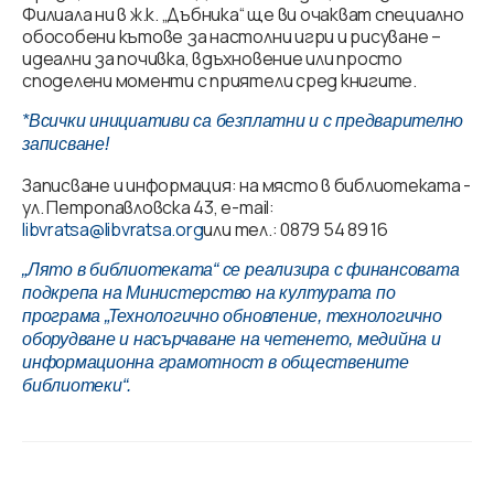
Филиала ни в ж.к. „Дъбника“ ще ви очакват специално
обособени кътове за настолни игри и рисуване –
идеални за почивка, вдъхновение или просто
споделени моменти с приятели сред книгите.
*Всички инициативи са безплатни и с предварително
записване!
Записване и информация: на място в библиотеката -
ул. Петропавловска 43, e-mail:
libvratsa@libvratsa.org
или тел.: 0879 54 89 16
„Лято в библиотеката“ се реализира с финансовата
подкрепа на Министерство на културата по
програма „Технологично обновление, технологично
оборудване и насърчаване на четенето, медийна и
информационна грамотност в обществените
библиотеки“.