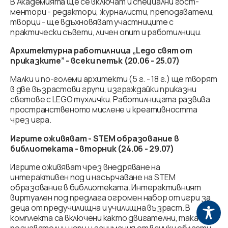
В Академията ще се включат и специални гост-
ментори - редактори, журналисти, преподаватели,
творци - ще вдъхновяват участниците с
практически съвети, личен опит и работилници.
Архитектурна работилница „Lego свят от
приказките” - всеки петък (20.06 - 25.07)
Малки и по-големи архитекти (5 г. - 18 г.) ще творят
в две възрастови групи, изграждайки приказни
светове с LEGO тухлички. Работилницата развива
пространственото мислене и креативността
чрез игра.
Игрите оживяват - STEM образование в
библиотеката - вторник (24.06 - 29.07)
Игрите оживяват чрез внедряване на
интерактивен под и насърчаване на STEM
образование в библиотеката. Интерактивният
виртуален под предлага огромен набор от игри за
деца от предучилищна и училищна възраст. В
комплекта са включени както двигателни, така и
познавателни игри и занимания от всички области