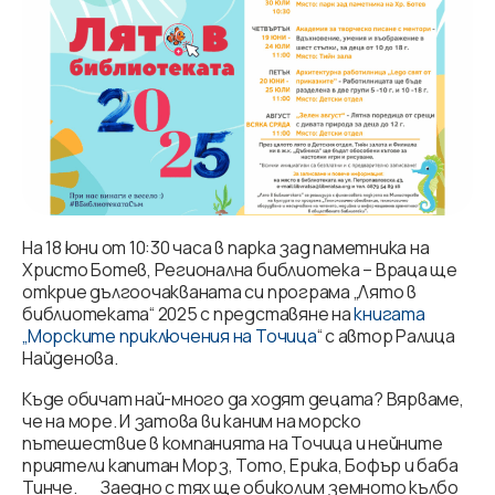
На 18 юни от 10:30 часа в парка зад паметника на
Христо Ботев, Регионална библиотека – Враца ще
открие дългоочакваната си програма „Лято в
библиотеката“ 2025 с представяне на
книгата
„Морските приключения на Точица
“ с автор Ралица
Найденова.
Къде обичат най-много да ходят децата? Вярваме,
че на море. И затова ви каним на морско
пътешествие в компанията на Точица и нейните
приятели капитан Морз, Тото, Ерика, Бофър и баба
Тинче.
Заедно с тях ще обиколим земното кълбо