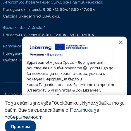
„Изкуство", „Краезнание", СБИО, Зона за тийнейджъри
Понеделник. - петък:
8:00 - 12:00ч. 13:00 - 17:00 ч.
Събота и неделя почивни дни.
Филиал – ж.к „Дъбника"
Понеделник - петък:
8:00 - 12:00ч. 13:00 - 17:00 ч.
✕
Работно време на хранилища:
Понеделник - петък:
9:00 - 17:00ч.
Събота и неделя почивни дни.
Здравейте! Аз съм Хриси – виртуалният
асистент на библиотеката 😊 Тук съм, за да
ви помогна да откриете книги, услуги и
полезна информация бързо и
лесно.Разработена съм в рамките на проект
„Creativity & AI in Vratsa & Dolj Libraries“,
© 2026. Регионална библиотека „Христо Ботев" – гр. Враца.
финансиран по Програма Interreg VI-A
Румъния–България.
Всички права запазени.
Този сайт използва "бисквитки". Използвайки този
Научи повече за Хриси
сайт, Вие се съгласявате с
Политика за
Софтуерна разработка и поддръжка от ASAP
поверителност
1
Приемам