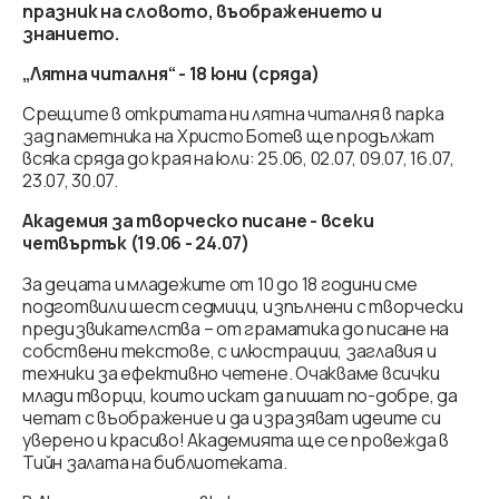
празник на словото, въображението и
знанието.
„Лятна читалня“ - 18 юни (сряда)
Срещите в откритата ни лятна читалня в парка
зад паметника на Христо Ботев ще продължат
всяка сряда до края на юли: 25.06, 02.07, 09.07, 16.07,
23.07, 30.07.
Академия за творческо писане - всеки
четвъртък (19.06 - 24.07)
За децата и младежите от 10 до 18 години сме
подготвили шест седмици, изпълнени с творчески
предизвикателства – от граматика до писане на
собствени текстове, с илюстрации, заглавия и
техники за ефективно четене. Очакваме всички
млади творци, които искат да пишат по-добре, да
четат с въображение и да изразяват идеите си
уверено и красиво! Академията ще се провежда в
Тийн залата на библиотеката.